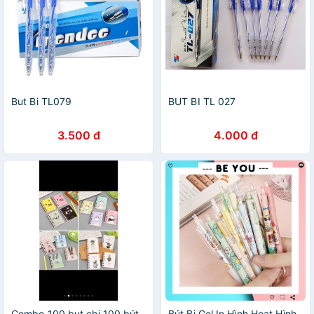
But Bi TL079
BUT BI TL 027
3.500 đ
4.000 đ
Combo 100 but chi 100 bút
Bút Bi Gel In Hình Hoạt Hình