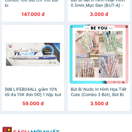
bi
0.5mm,Mực Đen [BUT-A] -
BEYOU
147.000 đ
3.000 đ
[Mã LIFEB04ALL giảm 10%
Bút Bi Nước In Hình Họa Tiết
tối đa 15K đơn 0Đ] 1 hộp but
Cute (Combo 3 Bút), Bút Bi
bi TL 027
Mực Đen Hoạt Hình Dễ
59.000 đ
3.500 đ
Thương 0.5mm [BUT-A] -
BEYOU