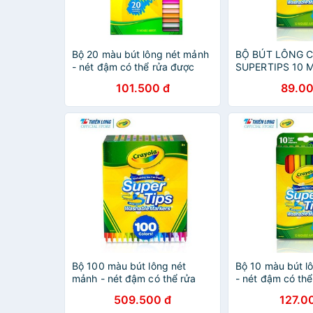
Bộ 20 màu bút lông nét mảnh
BỘ BÚT LÔNG 
- nét đậm có thể rửa được
SUPERTIPS 10 
Crayola Supertips Washable
LÔNG NÉT MẢNH
101.500 đ
89.00
Marker .
CÓ THỂ RỬA Đ
Bộ 100 màu bút lông nét
Bộ 10 màu bút l
mảnh - nét đậm có thể rửa
- nét đậm có th
được Crayola Supertips
Crayola Superti
509.500 đ
127.0
Washable Marker
Marker