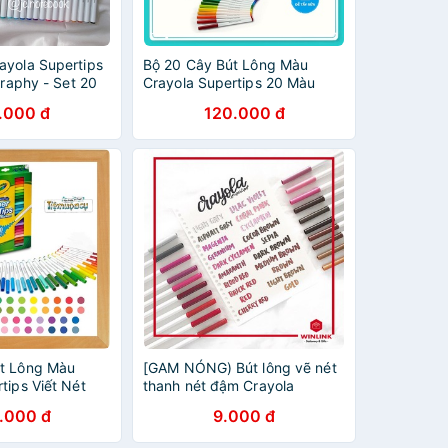
ayola Supertips
Bộ 20 Cây Bút Lông Màu
graphy - Set 20
Crayola Supertips 20 Màu
uper Tips
.000 đ
120.000 đ
t Lông Màu
[GAM NÓNG) Bút lông vẽ nét
tips Viết Nét
thanh nét đậm Crayola
ậm
Supertips [lẻ 1 cây]
.000 đ
9.000 đ