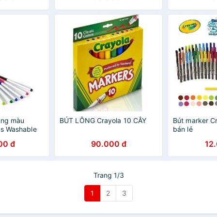
đậm
đậm
ông màu
BÚT LÔNG Crayola 10 CÂY
Bút marker Cr
ps Washable
bán lẻ
Viết vẽ nét
00 đ
90.000 đ
12
 có thể rửa
Trang 1/3
1
2
3