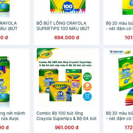
CRAYOLA
BỘ BÚT LÔNG CRAYOLA
Bộ 20 màu bú
MÀU (BÚT
SUPERTIPS 100 MÀU (BÚT
- nét đậm có
 - NÉT ĐẬM,
LÔNG NÉT MẢNH - NÉT ĐẬM,
Crayola Supe
0 đ
694.000 đ
101
ƯỢC)
CÓ THỂ RỬA ĐƯỢC)
Marker
ông nét mảnh
Combo Bộ 100 bút lông
Bộ 20 màu bú
ể rửa được
Crayola Supertips & Bộ 64 bút
- nét đậm có
ps Washable
sáp màu & Bộ 36 bút chì màu
Crayola Supe
00 đ
961.000 đ
172
Marker