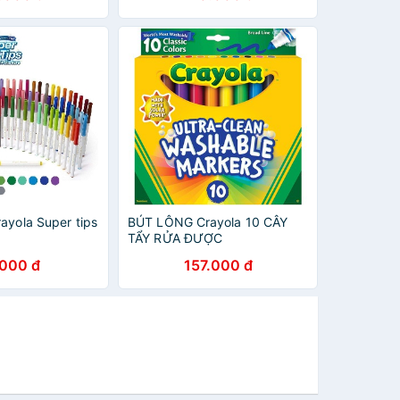
được
ayola Super tips
BÚT LÔNG Crayola 10 CÂY
TẨY RỬA ĐƯỢC
.000 đ
157.000 đ