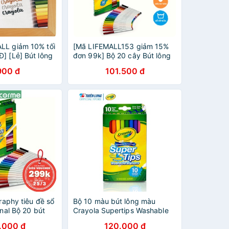
LL giảm 10% tối
[Mã LIFEMALL153 giảm 15%
] [Lẻ] Bút lông
đơn 99k] Bộ 20 cây Bút lông
 nét đậm Crayola
Dễ tẩy rửa Crayola Supertips,
900 đ
101.500 đ
Nét thanh nét đậm - 588106
graphy tiêu đề sổ
Bộ 10 màu bút lông màu
rnal Bộ 20 bút
Crayola Supertips Washable
rtips DecorMe
Marker- 10 màu- Viết vẽ nét
.000 đ
120.000 đ
 nét thanh nét
mảnh - nét đậm, có thể rửa