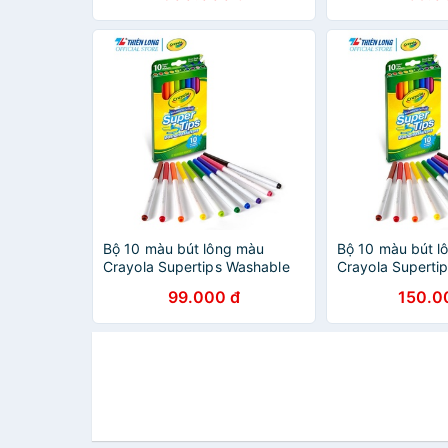
Bộ 10 màu bút lông màu
Bộ 10 màu bút l
Crayola Supertips Washable
Crayola Superti
Marker- 10 màu- Viết vẽ nét
Marker- 10 màu- 
99.000 đ
150.0
mảnh - nét đậm, có thể rửa
mảnh - nét đậm,
được
được .