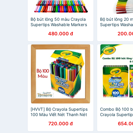
Bộ bút lông 50 màu Crayola
Bộ bút lông 20 
Supertips Washable Markers
Supertips Washa
480.000 đ
200.0
[HVVT] Bộ Crayola Supertips
Combo Bộ 100 b
100 Màu Viết Nét Thanh Nét
Crayola Supertip
Đậm
chì màu
720.000 đ
654.0