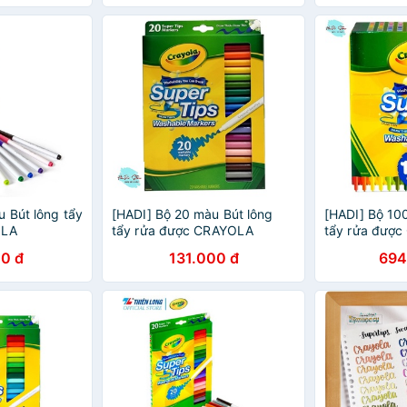
u Bút lông tẩy
[HADI] Bộ 20 màu Bút lông
[HADI] Bộ 10
OLA
tẩy rửa được CRAYOLA
tẩy rửa đượ
hanh nét
SUPERTIPS nét thanh nét
SUPERTIPS né
0 đ
131.000 đ
694
-B-SPT10)
đậm (Mã SP:CYL-B-SPT20)
đậm (Mã SP: