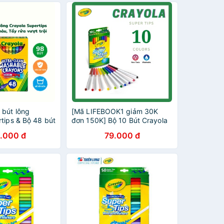
bút lông
[Mã LIFEBOOK1 giảm 30K
tips & Bộ 48 bút
đơn 150K] Bộ 10 Bút Crayola
rửa vượt trội
SuperTips Viết Calligraphy -
.000 đ
79.000 đ
Hàng Chính Hãng