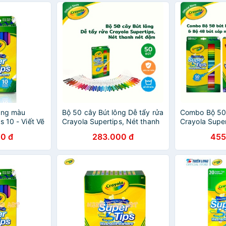
ông màu
Bộ 50 cây Bút lông Dễ tẩy rửa
Combo Bộ 50 
s 10 - Viết Vẽ
Crayola Supertips, Nét thanh
Crayola Super
Đậm
nét đậm - 585050
sáp màu, Tẩy 
0 đ
283.000 đ
455