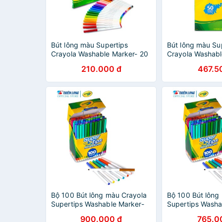
Bút lông màu Supertips
Bút lông màu Su
Crayola Washable Marker- 20
Crayola Washabl
màu- Viết,vẽ nét mảnh, nét
màu- Viết,vẽ nét
210.000 đ
467.5
đậm- Có thể rửa được .
đậm- Có thể rửa
Bộ 100 Bút lông màu Crayola
Bộ 100 Bút lông
Supertips Washable Marker-
Supertips Washa
100 màu- Viết, vẽ nét mảnh -
100 màu- Viết, v
900.000 đ
765.0
nét đậm, Có thể rửa được .
nét đậm, Có thể