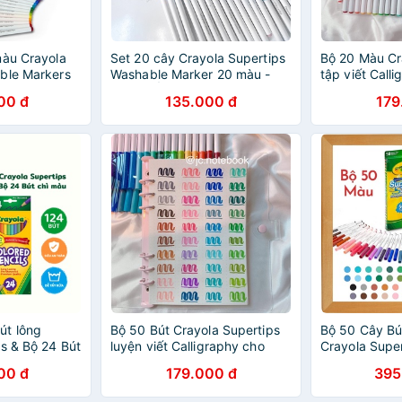
màu Crayola
Set 20 cây Crayola Supertips
Bộ 20 Màu Cr
ble Markers
Washable Marker 20 màu -
tập viết Calli
BÚT VIẾT CALLIGRAPHY - Bút
bút Crayola S
00 đ
135.000 đ
179
Crayola
út lông
Bộ 50 Bút Crayola Supertips
Bộ 50 Cây Bú
s & Bộ 24 Bút
luyện viết Calligraphy cho
Crayola Super
người mới bắt đầu
Thanh Nét Đ
00 đ
179.000 đ
395