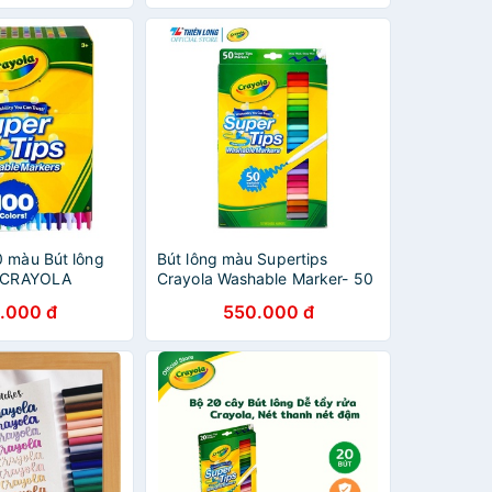
0 màu Bút lông
Bút lông màu Supertips
c CRAYOLA
Crayola Washable Marker- 50
t thanh nét
màu- Viết,vẽ nét mảnh, nét
.000 đ
550.000 đ
CYL-B-SPT100)
đậm- Có thể rửa được .