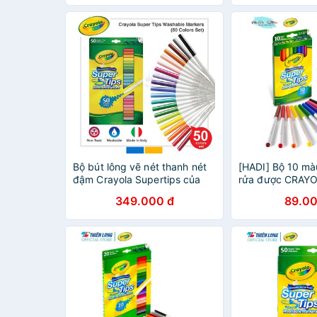
Bộ bút lông vẽ nét thanh nét
[HADI] Bộ 10 mà
đậm Crayola Supertips của
rửa được CRAY
Mỹ 50 màu (tặng túi đựng
SUPERTIPS nét t
349.000 đ
89.00
bút)
đậm (Mã SP:CYL