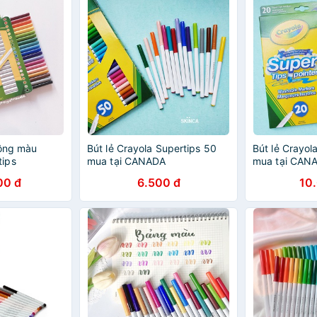
lông màu
Bút lẻ Crayola Supertips 50
Bút lẻ Crayol
ips
mua tại CANADA
mua tại CAN
00 đ
6.500 đ
10