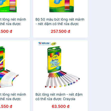
t lông nét mảnh
Bộ 50 màu bút lông nét mảnh
 thể rửa được
- nét đậm có thể rửa được
rtips Washable
Crayola Supertips Washable
.500 đ
257.500 đ
Marker
t lông nét mảnh
Bút lông nét mảnh - nét đậm
 thể rửa được
có thể rửa được Crayola
rtips Washable
Supertips Washable Marker
.550 đ
63.500 đ
(10 màu/ 20 màu)