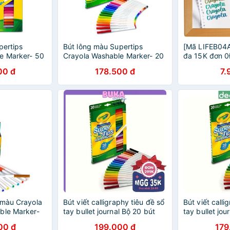
pertips
Bút lông màu Supertips
[Mã LIFEB04A
e Marker- 50
Crayola Washable Marker- 20
đa 15K đơn 0Đ
 mảnh, nét
màu- Viết,vẽ nét mảnh, nét
vẽ nét thanh
00 đ
178.500 đ
7.
 được
đậm- Có thể rửa được
Supertips 20
 màu Crayola
Bút viết calligraphy tiêu đề sổ
Bút viết calli
ble Marker-
tay bullet journal Bộ 20 bút
tay bullet jou
ẽ nét mảnh -
Crayola Supertips DecorMe
Crayola Supe
00 đ
199.000 đ
179
 rửa được
Bút lông viết nét thanh nét
Bút lông viết