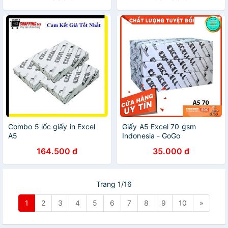
Combo 5 lốc giấy in Excel
Giấy A5 Excel 70 gsm
A5
Indonesia - GoGo
164.500 đ
35.000 đ
Trang 1/16
1
2
3
4
5
6
7
8
9
10
»