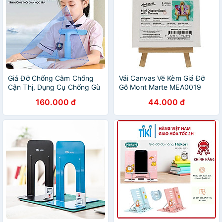
Giá Đỡ Chống Cằm Chống
Vải Canvas Vẽ Kèm Giá Đỡ
Cận Thị, Dụng Cụ Chống Gù
Gỗ Mont Marte MEA0019
– Luyện Chữ Cho Học Sinh
160.000 đ
44.000 đ
Chính Hãng hạn chế gù lưng
cho bé - Có nhiều nấc chiều
cao để lựa chọn - Nhựa an
toàn cho trẻ em DỤNG CỤ
HỌC SINH KHÁC