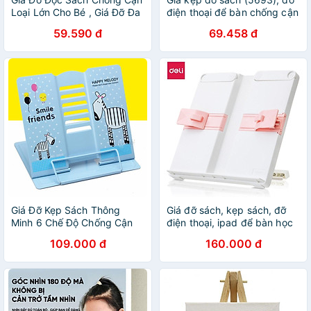
Loại Lớn Cho Bé , Giá Đỡ Đa
điện thoại để bàn chống cận
Năng HOKORI , Giá Đỡ Điện
thị cho bé -Hàng Việt Nhật
59.590 đ
69.458 đ
Thoại ..vv Gấp Gọn - Hàng
Việt Nam
Giá Đỡ Kẹp Sách Thông
Giá đỡ sách, kẹp sách, đỡ
Minh 6 Chế Độ Chống Cận
điện thoại, ipad để bàn học
Thị, Chống Gù Lưng, Giữ
Deli - Chống cận thị, chống
109.000 đ
160.000 đ
Sách Vở Chắc Chắn Cho Bé
gù lưng - Thiết kế thông
(Giao Hình Ngẫu Nhiên)-
minh tiện dụng dành cho bé
Hàng Chính Hãng MINIIN
- Màu xanh / màu hồng -
70531