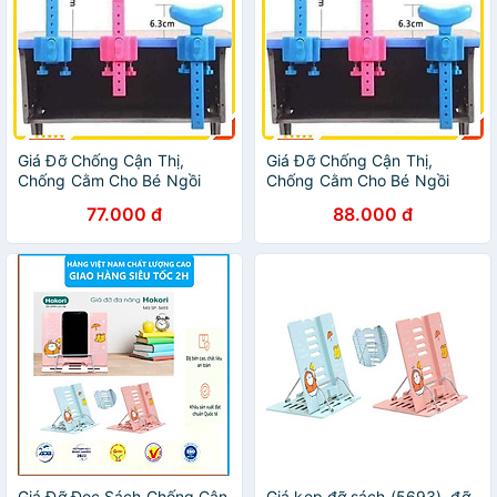
Giá Đỡ Chống Cận Thị,
Giá Đỡ Chống Cận Thị,
Chống Cằm Cho Bé Ngồi
Chống Cằm Cho Bé Ngồi
Học Chống Cong Vẹo Cột
Học Đỡ Cong Vẹo Cột Sống,
77.000 đ
88.000 đ
Sống, Điều Chỉnh Được Độ
Điều Chỉnh Được Độ Cao
Cao
Giá Đỡ Đọc Sách Chống Cận
Giá kẹp đỡ sách (5693), đỡ