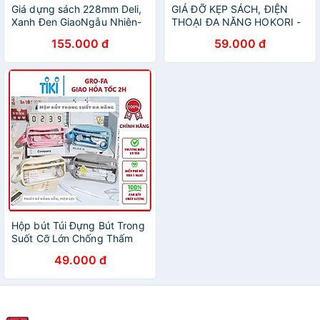
Giá dựng sách 228mm Deli,
GIÁ ĐỠ KẸP SÁCH, ĐIỆN
Xanh Đen GiaoNgẫu Nhiên-
THOẠI ĐA NĂNG HOKORI -
1 đôi - E9263
Hàng chính hãng
155.000 đ
59.000 đ
Hộp bút Túi Đựng Bút Trong
Suốt Cỡ Lớn Chống Thấm
Nước Phong Cách Hàn Quốc
49.000 đ
/ Túi đựng đồ dùng cá nhân
,túi du lịch Tặng kèm sticker
trang trí - Hàng Chính Hãng