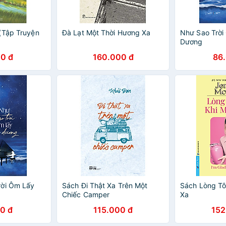
(Tập Truyện
Đà Lạt Một Thời Hương Xa
Như Sao Trời
Dương
0 đ
160.000 đ
86
rời Ôm Lấy
Sách Đi Thật Xa Trên Một
Sách Lòng Tô
Chiếc Camper
Xa
0 đ
115.000 đ
152