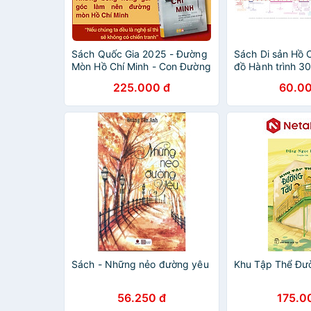
Sách Quốc Gia 2025 - Đường
Sách Di sản Hồ 
Mòn Hồ Chí Minh - Con Đường
đồ Hành trình 3
Máu, Những Chiến Sĩ Bảo Vệ
đường cứu nước
225.000 đ
60.00
Đường, Di Sản - ndbooks
Sách - Những nẻo đường yêu
Khu Tập Thể Đư
56.250 đ
175.0