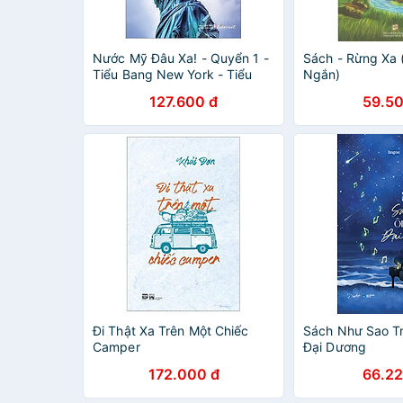
Nước Mỹ Đâu Xa! - Quyển 1 -
Sách - Rừng Xa 
Tiểu Bang New York - Tiểu
Ngắn)
Bang Hoàng Đế ( The Empire
127.600 đ
59.50
State)
Đi Thật Xa Trên Một Chiếc
Sách Như Sao T
Camper
Đại Dương
172.000 đ
66.22