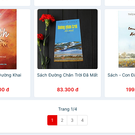
Đường Khai
Sách Đường Chân Trời Đã Mất
Sách - Con Đ
00 đ
83.300 đ
199
Trang 1/4
1
2
3
4