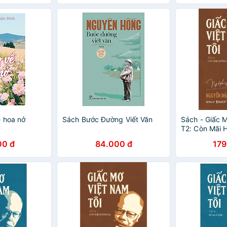
 hoa nở
Sách Bước Đường Viết Văn
Sách - Giấc 
T2: Còn Mãi 
00 đ
84.000 đ
179