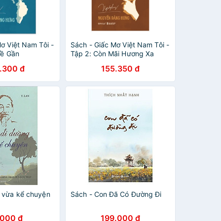
ơ Việt Nam Tôi -
Sách - Giấc Mơ Việt Nam Tôi -
Về Gần
Tập 2: Còn Mãi Hương Xa
.300 đ
155.350 đ
 vừa kể chuyện
Sách - Con Đã Có Đường Đi
.000 đ
199.000 đ