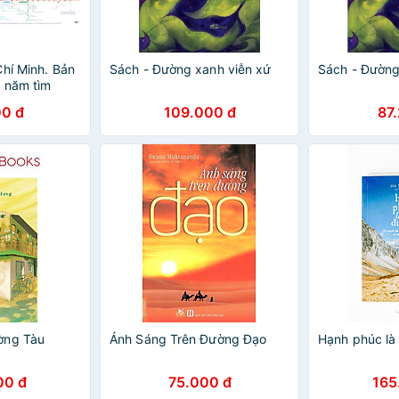
Chí Minh. Bản
Sách - Đường xanh viễn xứ
Sách - Đường
0 năm tìm
 của Bác Hồ
0 đ
109.000 đ
87
ờng Tàu
Ánh Sáng Trên Đường Đạo
Hạnh phúc là
00 đ
75.000 đ
165