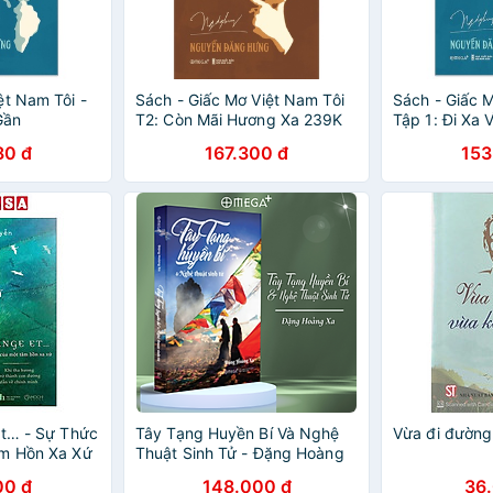
ệt Nam Tôi -
Sách - Giấc Mơ Việt Nam Tôi
Sách - Giấc M
Gần
T2: Còn Mãi Hương Xa 239K
Tập 1: Đi Xa 
80 đ
167.300 đ
153
Et… - Sự Thức
Tây Tạng Huyền Bí Và Nghệ
Vừa đi đường
âm Hồn Xa Xứ
Thuật Sinh Tử - Đặng Hoàng
Xa (Omega)
00 đ
148.000 đ
36