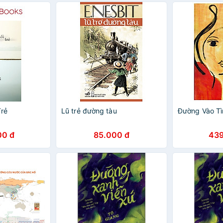
Trẻ
Lũ trẻ đường tàu
Đường Vào Tì
00 đ
85.000 đ
439