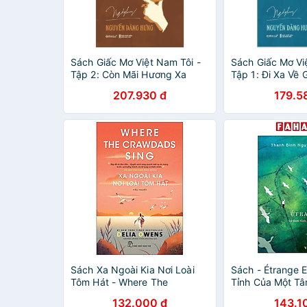
Sách Giấc Mơ Việt Nam Tôi -
Sách Giấc Mơ Vi
Tập 2: Còn Mãi Hương Xa
Tập 1: Đi Xa Về 
207.930 đ
179.5
Sách Xa Ngoài Kia Nơi Loài
Sách - Étrange 
Tôm Hát - Where The
Tỉnh Của Một T
Crawdads Sing
132.000 đ
143.1