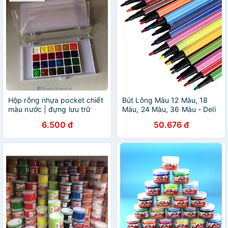
Hộp rỗng nhựa pocket chiết
Bút Lông Màu 12 Màu, 18
màu nước | đựng lưu trữ
Màu, 24 Màu, 36 Màu - Deli
sticker, bông tai, khuyên tai,
6.500 đ
50.676 đ
nhẫn | pan 0.5ml khay 24 ô