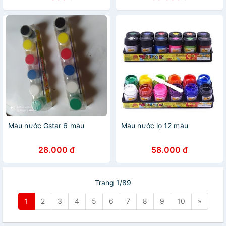
Màu nước Gstar 6 màu
Màu nước lọ 12 màu
28.000 đ
58.000 đ
Trang 1/89
1
2
3
4
5
6
7
8
9
10
»