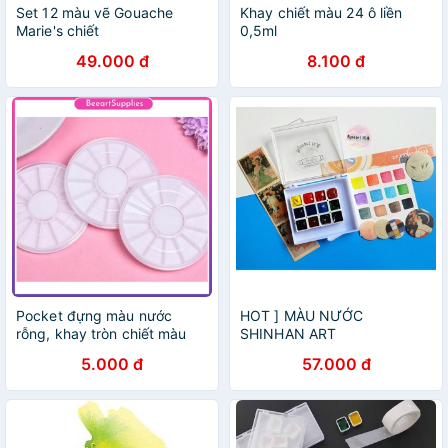
Set 12 màu vẽ Gouache
Khay chiết màu 24 ô liền
Marie's chiết
0,5ml
49.000 đ
8.100 đ
Pocket đựng màu nước
HOT ] MÀU NƯỚC
rỗng, khay tròn chiết màu
SHINHAN ART
nước
WATERCOLORS
5.000 đ
57.000 đ
PROFESSIONAL POCKET
CHIẾT 12 MÀU