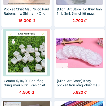
Pocket Chiết Màu Nước Paul
[Michi Art Store] Lọ thuỷ tinh
Rubens mix Shinhan - Ong
1ml, 3ml, 5ml chiết màu,
Mặt Bự
mực
15.000 đ
2.700 đ
Combo 5/10/20 Pan rỗng
[Michi Art Store] Khay
đựng màu nước, Pan chiết
pocket tròn rỗng chiết màu
màu nước 0.5ml/1ml trắng
nước 12 ô có nắp xoay
4.500 đ
5.820 đ
đục