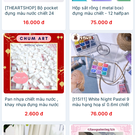
[THEARTSHOP] Bộ pocket
Hộp sắt rỗng ( metal box)
đựng màu nước chiết 24
đựng màu chiết - 12 halfpan
màu , 2ml một pan
- nhiều màu
16.000 đ
75.000 đ
Pan nhựa chiết màu nước ,
[t15l11] White Night Pastel 9
khay nhựa đựng màu nước
màu hạng hoạ sĩ 0.6ml chiết
0,5ml 2ml 3,2ml
2.600 đ
76.000 đ