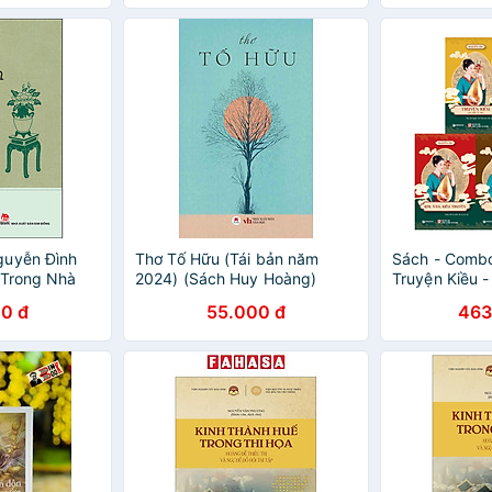
guyễn Đình
Thơ Tố Hữu (Tái bản năm
Sách - Comb
 Trong Nhà
2024) (Sách Huy Hoàng)
Truyện Kiều -
Nguyễn Du
0 đ
55.000 đ
463