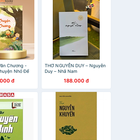
Văn Chương -
THƠ NGUYỄN DUY – Nguyễn
huyện Nhỏ Để
Duy – Nhã Nam
Môn Văn - Hoàng
.000 đ
188.000 đ
ng - ETS