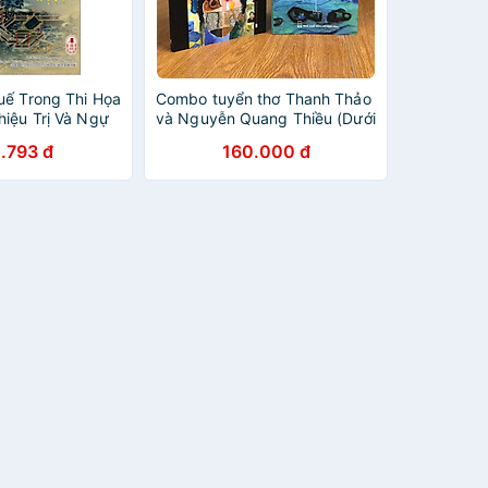
uế Trong Thi Họa
Combo tuyển thơ Thanh Thảo
hiệu Trị Và Ngự
và Nguyễn Quang Thiều (Dưới
i Tập
Trăng Và Một Bậc Cửa + Chờ
.793 đ
160.000 đ
Mãi Cơn Mưa Rào Rất Lạ)