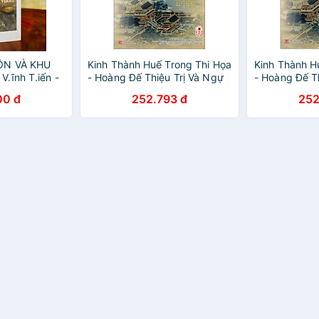
ỘN VÀ KHU
Kinh Thành Huế Trong Thi Họa
Kinh Thành H
.ĩnh T.iến -
- Hoàng Đế Thiệu Trị Và Ngự
- Hoàng Đế T
Hội nhà văn
Đề Đồ Hội Thi Tập
Đề Đồ Hội Th
00 đ
252.793 đ
252