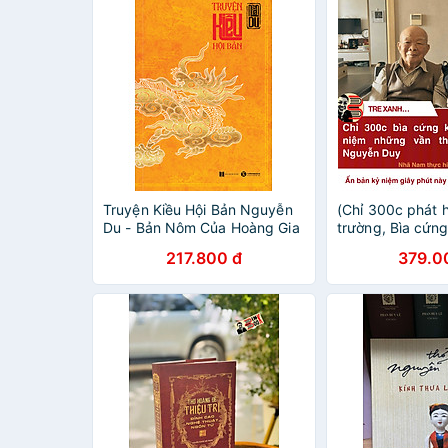
Truyện Kiều Hội Bản Nguyễn
(Chỉ 300c phát h
Du - Bản Nôm Của Hoàng Gia
trường, Bìa cứn
Triều Nguyễn
NGUYỄN DUY - 
217.800 đ
379.0
Nhã Nam