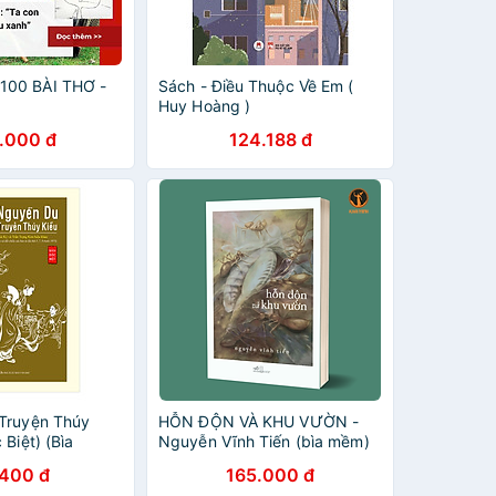
00 BÀI THƠ -
Sách - Điều Thuộc Về Em (
Huy Hoàng )
.000 đ
124.188 đ
Truyện Thúy
HỖN ĐỘN VÀ KHU VƯỜN -
 Biệt) (Bìa
Nguyễn Vĩnh Tiến (bìa mềm)
.400 đ
165.000 đ