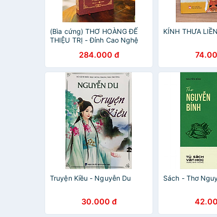
(Bìa cứng) THƠ HOÀNG ĐẾ
KÍNH THƯA LIỀN
THIỆU TRỊ - Đỉnh Cao Nghệ
Thuật Ngôn Từ - Nguyễn
284.000 đ
74.00
Phước Hải Trung – Thái Hà
Books
Truyện Kiều - Nguyễn Du
Sách - Thơ Nguy
30.000 đ
42.00