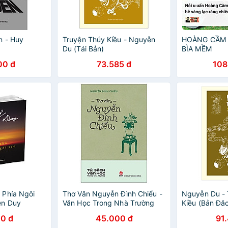
n - Huy
Truyện Thúy Kiều - Nguyễn
HOÀNG CẦM 1
Du (Tái Bản)
BÌA MỀM
00 đ
73.585 đ
108
 Phía Ngôi
Thơ Văn Nguyễn Đình Chiểu -
Nguyễn Du - 
ễn Duy
Văn Học Trong Nhà Trường
Kiều (Bản Đăc
Cứng)
0 đ
45.000 đ
91