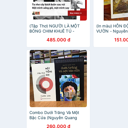
(Tập Thơ) NGƯỜI LÀ MỘT
(In màu) HỖN Đ
BÓNG CHIM KHUÊ TÚ -
VƯỜN - Nguyễn V
Nguyễn Thiên Ngân – Phục
Nhã Nam - NXB 
485.000 đ
151.0
Hưng Books
Combo Dưới Trăng Và Một
Bậc Cửa (Nguyễn Quang
Thiều) + Một Tiếng Gọi (Thiên
260.000 đ
Sơn) (tuyển tập thơ có chữ ký