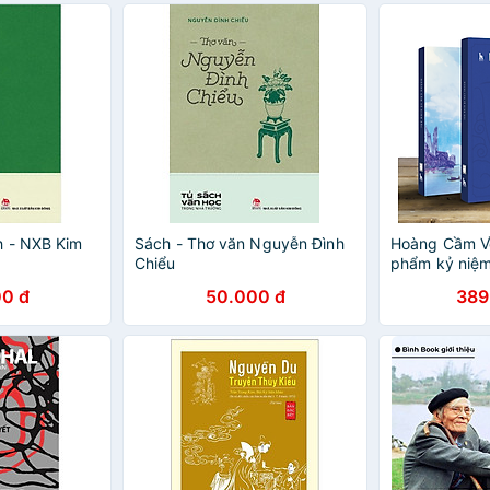
h - NXB Kim
Sách - Thơ văn Nguyễn Đình
Hoàng Cầm Về
Chiểu
phẩm kỷ niệ
sinh Hoàng 
0 đ
50.000 đ
389