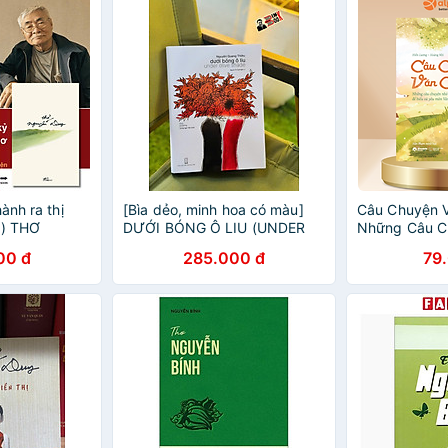
ành ra thị
[Bìa dẻo, minh hoa có màu]
Câu Chuyện 
g) THƠ
DƯỚI BÓNG Ô LIU (UNDER
Những Câu C
Nguyễn Duy -
OLIVE SHADE) – Nguyễn
Hiểu Và Yêu 
00 đ
285.000 đ
79
Quang Thiều – Nguyễn Thị
Thị Hiền Lươ
Tuyết Ngân dịch – NXB Hội
nhà văn