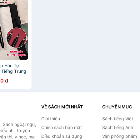
áp Hán Tự
 Tiếng Trung
Lông Nhiều
0 đ
rush Pen Phù
ét Trang Trí
m Mực - 75514
VỀ SÁCH MỚI NHẤT
CHUYÊN MỤC
Giới thiệu
Sách tiếng Việt
. Sách ngoại ngữ,
Chính sách bảo mật
Sách tiếng Anh
hiếu nhi, truyện
Điều khoản sử dụng
Văn phòng phẩm
ện thi, y học, mẹ