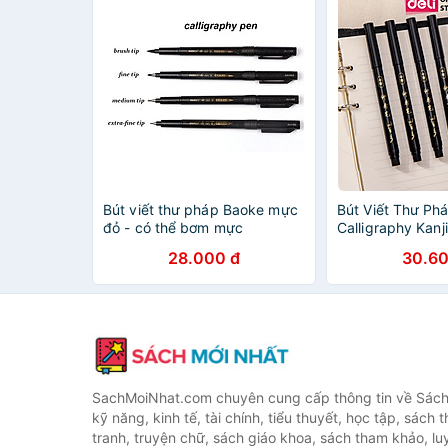
Bút viết thư pháp Baoke mực
Bút Viết Thư Ph
đỏ - có thể bơm mực
Calligraphy Kanji
Nhật Hàn Ngòi 
28.000 đ
30.60
Kích Cỡ Deli - B
Hợp Luyện Chữ N
Sổ Có Thể Thê
75515 75516
SachMoiNhat.com chuyên cung cấp thông tin về Sách
kỹ năng, kinh tế, tài chính, tiểu thuyết, học tập, sách t
tranh, truyện chữ, sách giáo khoa, sách tham khảo, luy