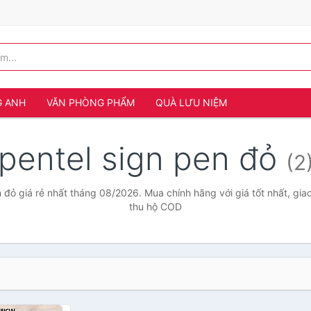
G ANH
VĂN PHÒNG PHẨM
QUÀ LƯU NIỆM
pentel sign pen đỏ
(2
 đỏ giá rẻ nhất tháng 08/2026. Mua chính hãng với giá tốt nhất, gia
thu hộ COD