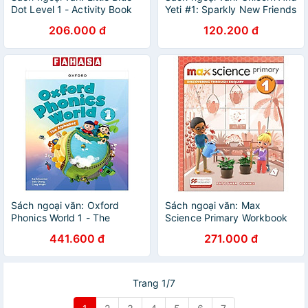
Dot Level 1 - Activity Book
Yeti #1: Sparkly New Friends
206.000 đ
120.200 đ
Sách ngoại văn: Oxford
Sách ngoại văn: Max
Phonics World 1 - The
Science Primary Workbook
Alphabet - Student's Book
1: Discovering Through
441.600 đ
271.000 đ
Enquiry
Trang 1/7