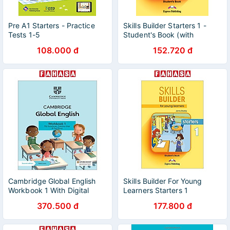
Pre A1 Starters - Practice
Skills Builder Starters 1 -
Tests 1-5
Student's Book (with
DigiBooks App)
108.000 đ
152.720 đ
Cambridge Global English
Skills Builder For Young
Workbook 1 With Digital
Learners Starters 1
Access (1 Year) 2nd Edition
Student's Book With
370.500 đ
177.800 đ
DigiBooks App