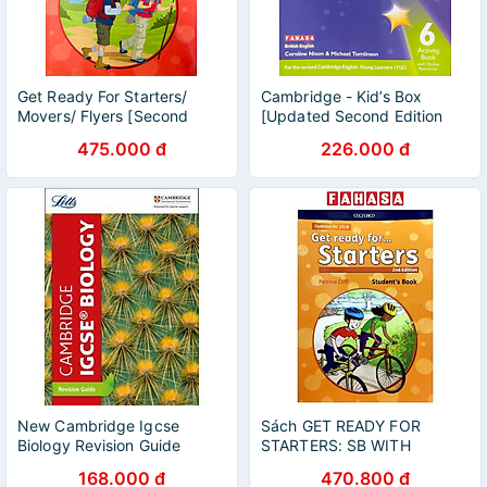
Get Ready For Starters/
Cambridge - Kid’s Box
Movers/ Flyers [Second
[Updated Second Edition
Edition
475.000 đ
226.000 đ
New Cambridge Igcse
Sách GET READY FOR
Biology Revision Guide
STARTERS: SB WITH
DOWNLOADABLE AUDIO:
168.000 đ
470.800 đ
MAXIMIZE CHANCES OF