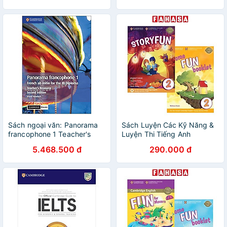
EXAM
Sách ngoại văn: Panorama
Sách Luyện Các Kỹ Năng &
francophone 1 Teacher's
Luyện Thi Tiếng Anh
Resource With Cambridge
Storyfun For Starters,
5.468.500 đ
290.000 đ
Elevate: French ab Initio for
Movers And Flyers
the IB Diploma (French
Edition)