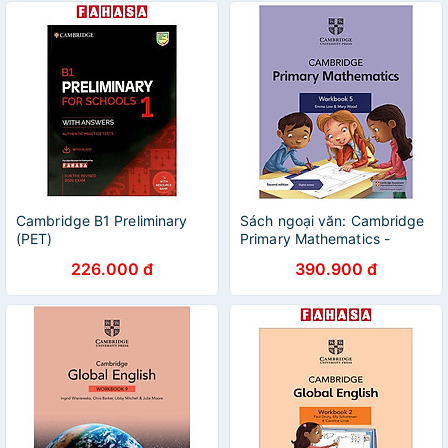
Cambridge B1 Preliminary
Sách ngoại văn: Cambridge
(PET)
Primary Mathematics -
Workbook 5 With Digital
226.000 đ
390.900 đ
Access (1 Year) (2nd Edition)