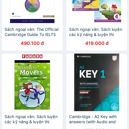
Sách ngoại văn: The Official
Sách ngoại văn: Sách luyện
Cambridge Guide To IELTS
các kỹ năng & luyện thi
Student's Book With
tiếng Anh Fun for Starters,
490.100 đ
419.000 đ
Answers
Movers and Flyers
Sách ngoại văn: Sách luyện
Cambridge - A2 Key with
các kỹ năng & luyện thi
answers (with Audio and
tiếng Anh Get Ready for
Resource Bank)