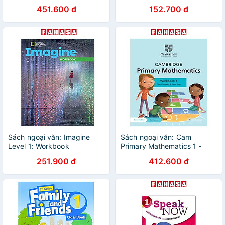
English: A2 Key For Schools
451.600 đ
152.700 đ
Exam Trainer With Key
Sách ngoại văn: Imagine
Sách ngoại văn: Cam
Level 1: Workbook
Primary Mathematics 1 -
Workbook With Digital
251.900 đ
412.600 đ
Access (1 Year) (2nd Edition)