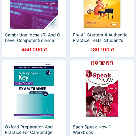
Cambridge Igcse (R) And O
Pre A1 Starters 4 Authentic
Level Computer Science
Practice Tests: Student's
Programming Book For
Book Without Answers With
459.000 đ
180.100 đ
Python
Audio - FAHASA Reprint
Edition
Oxford Preparation And
Sách Speak Now 1
Practice For Cambridge
Workbook