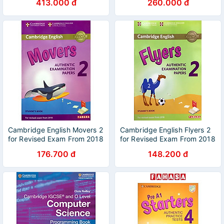
413.000 đ
260.000 đ
Starters, Movers and Flyers
Cambridge English Movers 2
Cambridge English Flyers 2
for Revised Exam From 2018
for Revised Exam From 2018
Student's Book
Student's Book
176.700 đ
148.200 đ