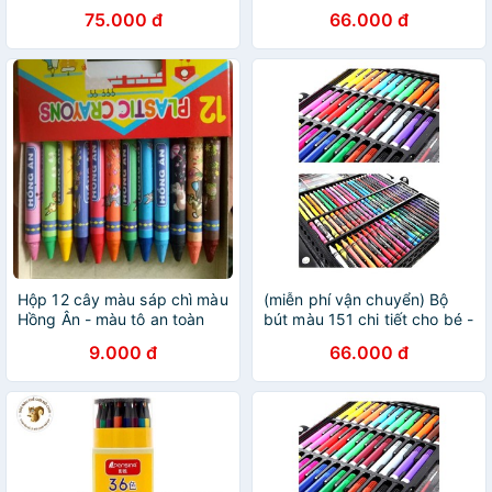
sáp, màu ( Giao màu ngẫu
nước bút sáp Hàng NEW
75.000 đ
66.000 đ
nhiên )
2020
Hộp 12 cây màu sáp chì màu
(miễn phí vận chuyển) Bộ
Hồng Ân - màu tô an toàn
bút màu 151 chi tiết cho bé -
cho bé thoải mái sáng tạo
Bộ bút chì màu, màu nước,
9.000 đ
66.000 đ
bút sáp