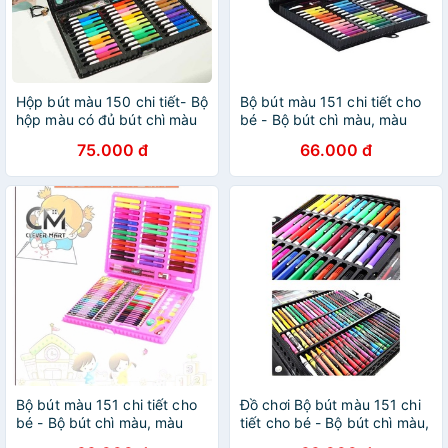
Hộp bút màu 150 chi tiết- Bộ
Bộ bút màu 151 chi tiết cho
hộp màu có đủ bút chì màu
bé - Bộ bút chì màu, màu
bút sáp màu bút dạ màu- Bộ
nước, bút sáp (màu ngẫu
75.000 đ
66.000 đ
tô màu cho bé làm quà tặng
nhiên)
cho bé
Bộ bút màu 151 chi tiết cho
Đồ chơi Bộ bút màu 151 chi
bé - Bộ bút chì màu, màu
tiết cho bé - Bộ bút chì màu,
nước, bút sáp (Màu ngẫu
màu nước, bút sáp