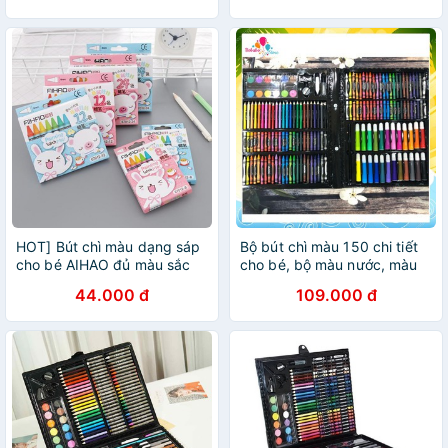
HOT] Bút chì màu dạng sáp
Bộ bút chì màu 150 chi tiết
cho bé AIHAO đủ màu sắc
cho bé, bộ màu nước, màu
với nhiều lựa chọn
sáp, bộ dụng cụ thủ công
44.000 đ
109.000 đ
cho bé từ 2-10 tuổi -
BOBABO