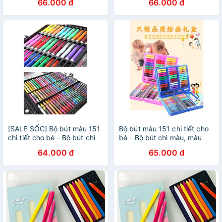
66.000 đ
66.000 đ
nhiên)
[SALE SỐC] Bộ bút màu 151
Bộ bút màu 151 chi tiết cho
chi tiết cho bé - Bộ bút chì
bé - Bộ bút chì màu, màu
màu, màu nước, bút sáp
nước, bút sáp tiện lợi
64.000 đ
65.000 đ