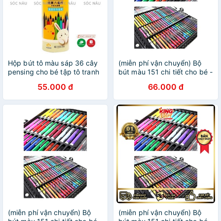
Hộp bút tô màu sáp 36 cây
(miễn phí vận chuyển) Bộ
pensing cho bé tập tô tranh
bút màu 151 chi tiết cho bé -
vẽ Sóc Nâu
Bộ bút chì màu, màu nước,
55.000 đ
66.000 đ
bút sáp(Retoanquoc)
(miễn phí vận chuyển) Bộ
(miễn phí vận chuyển) Bộ