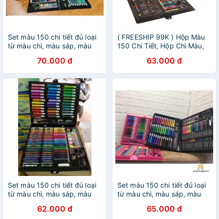
Set màu 150 chi tiết đủ loại
( FREESHIP 99K ) Hộp Màu
từ màu chì, màu sáp, màu
150 Chi Tiết, Hộp Chì Màu,
nước cho bé
Màu Nước, Màu Sáp Cho Bé
70.000 đ
63.000 đ
Set màu 150 chi tiết đủ loại
Set màu 150 chi tiết đủ loại
từ màu chì, màu sáp, màu
từ màu chì, màu sáp, màu
nước cho bé
nước cho bé
62.000 đ
65.000 đ