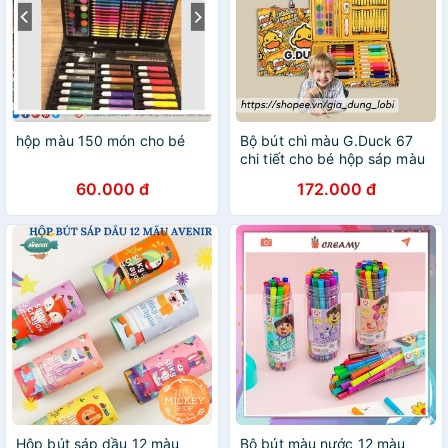
hộp màu 150 món cho bé
Bộ bút chì màu G.Duck 67
chi tiết cho bé hộp sáp màu
kèm dụng cụ học tập có hộp
60.000 đ
172.000 đ
sẳt đựng
Hộp bút sáp dầu 12 màu
Bộ bút màu nước 12 màu