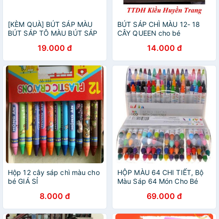
[KÈM QUÀ] BÚT SÁP MÀU
BÚT SÁP CHÌ MÀU 12- 18
BÚT SÁP TÔ MÀU BÚT SÁP
CÂY QUEEN cho bé
MÀU THƠM 12 MÀU CHO BÉ
19.000 đ
14.000 đ
TẬP TÔ HÀNG VN
Hộp 12 cây sáp chì màu cho
HỘP MÀU 64 CHI TIẾT, Bộ
bé GIÁ SỈ
Màu Sáp 64 Món Cho Bé
8.000 đ
69.000 đ