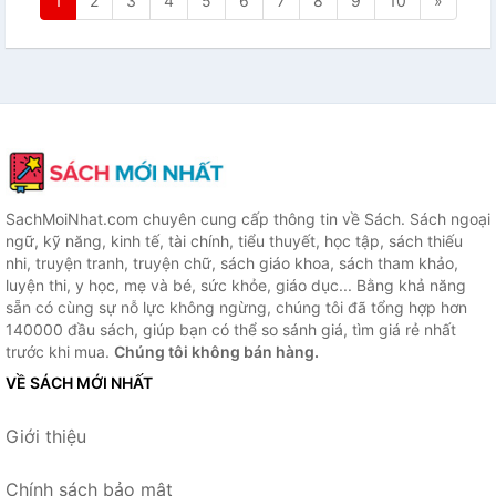
1
2
3
4
5
6
7
8
9
10
»
SachMoiNhat.com chuyên cung cấp thông tin về Sách. Sách ngoại
ngữ, kỹ năng, kinh tế, tài chính, tiểu thuyết, học tập, sách thiếu
nhi, truyện tranh, truyện chữ, sách giáo khoa, sách tham khảo,
luyện thi, y học, mẹ và bé, sức khỏe, giáo dục... Bằng khả năng
sẵn có cùng sự nỗ lực không ngừng, chúng tôi đã tổng hợp hơn
140000 đầu sách, giúp bạn có thể so sánh giá, tìm giá rẻ nhất
trước khi mua.
Chúng tôi không bán hàng.
VỀ SÁCH MỚI NHẤT
Giới thiệu
Chính sách bảo mật