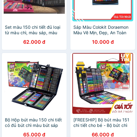
Set màu 150 chi tiết đủ loại
Sáp Màu Colokit Doraemon
từ màu chì, màu sáp, màu
Màu Vẽ Mịn, Đẹp, An Toàn
nước cho bé yếu
Cho Bé Khi Sử Dụng
62.000 đ
10.000 đ
Bộ Hộp bút màu 150 chi tiết
[FREESHIP] Bộ bút màu 151
có đủ bút chì màu bút sáp
chi tiết cho bé - Bộ bút chì
màu bút dạ màu- Bộ tô màu
màu, màu nước, bút sáp
65.000 đ
66.000 đ
cho bé làm quà tặng cho bé