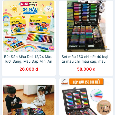
Bút Sáp Màu Deli 12/24 Màu
Set màu 150 chi tiết đủ loại
Tươi Sáng, Màu Sáp Mịn, An
từ màu chì, màu sáp, màu
Toàn Cho Bé Tô Màu, Học
nước cho bé
26.000 đ
58.000 đ
Tập Mỹ Thuật