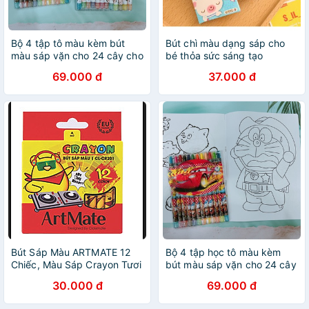
Bộ 4 tập tô màu kèm bút
Bút chì màu dạng sáp cho
màu sáp vặn cho 24 cây cho
bé thỏa sức sáng tạo
bé
69.000 đ
37.000 đ
Bút Sáp Màu ARTMATE 12
Bộ 4 tập học tô màu kèm
Chiếc, Màu Sáp Crayon Tươi
bút màu sáp vặn cho 24 cây
Sáng, Bám Giấy Tốt Cho Bé
cho bé
30.000 đ
69.000 đ
Tập Tô