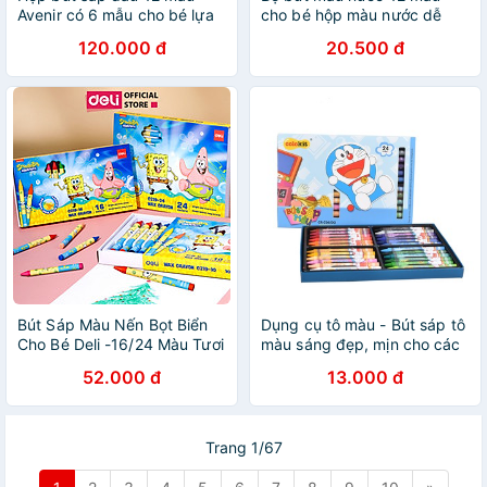
Avenir có 6 mẫu cho bé lựa
cho bé hộp màu nước dễ
chọn - Mideer 24 màu - Silky
thương cho bé tập tô
120.000 đ
20.500 đ
Crayon My Mickey Shop
CREAMY BM02
Bút Sáp Màu Nến Bọt Biển
Dụng cụ tô màu - Bút sáp tô
Cho Bé Deli -16/24 Màu Tươi
màu sáng đẹp, mịn cho các
Đậm Ít Vụn An Toàn Với Tô
bé mẫu giáo, học sinh, sinh
52.000 đ
13.000 đ
Màu Vẽ Tranh Mỹ Thuật
viên hàng Việt Nam
Trang 1/67