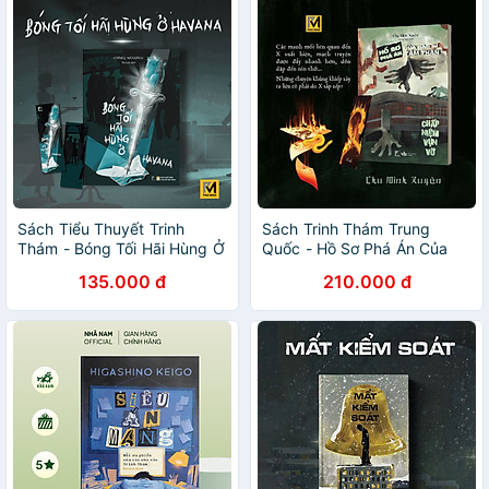
Sách Tiểu Thuyết Trinh
Sách Trinh Thám Trung
Thám - Bóng Tối Hãi Hùng Ở
Quốc - Hồ Sơ Phá Án Của
Havana - Cornell Woolrich -
Bác Sĩ Tâm Thần (Chu Minh
135.000 đ
210.000 đ
Phuc Minh Books
Xuyên)