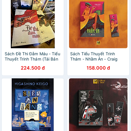
Sách Đề Thi Đẫm Máu - Tiểu
Sách Tiểu Thuyết Trinh
Thuyết Trinh Thám (Tái Bản
Thám - Nhầm Án - Craig
2020)
Rice - Phuc Minh Books
224.500 đ
158.000 đ