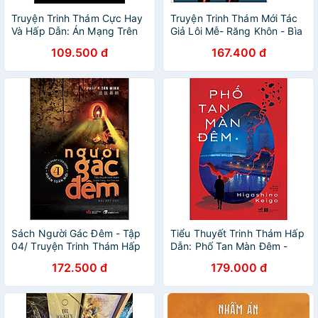
Truyện Trinh Thám Cực Hay
Truyện Trinh Thám Mới Tác
Và Hấp Dẫn: Án Mạng Trên
Giả Lôi Mễ- Răng Khôn - Bìa
Chuyến Tàu Tốc Hành
Mềm- Cổ Nguyệt Books-
109.500 đ
167.400 đ
Phương Đông (Tái Bản)
Tặng Kèm Sổ Tay Xương
Rồng
Sách Người Gác Đêm - Tập
Tiểu Thuyết Trinh Thám Hấp
04/ Truyện Trinh Thám Hấp
Dẫn: Phố Tan Màn Đêm -
Dẫn/Đại Kết Cục - Pháp Y
Higashino Keigo
172.500 đ
179.000 đ
Tần Minh/ Tặng Kèm
Bookmark