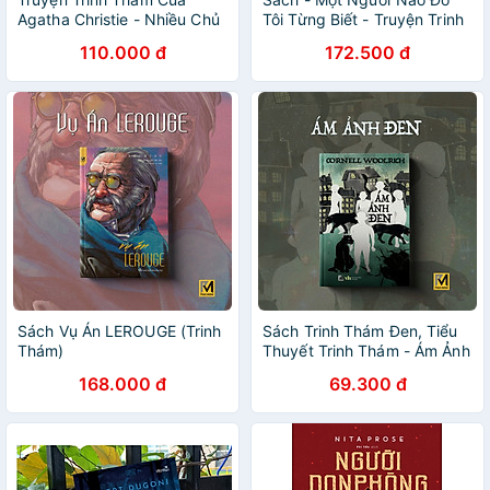
Agatha Christie - Nhiều Chủ
Tôi Từng Biết - Truyện Trinh
Đề
Thám Đài Loan
110.000 đ
172.500 đ
Sách Vụ Án LEROUGE (Trinh
Sách Trinh Thám Đen, Tiểu
Thám)
Thuyết Trinh Thám - Ám Ảnh
Đen (Tái Bản) - Cornell
168.000 đ
69.300 đ
Woolrich - Phúc Minh Books