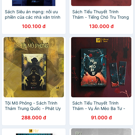
Sách Siêu án mạng: nỗi ưu
Sách Tiểu Thuyết Trinh
phiền của các nhà văn trinh
Thám - Tiếng Chó Tru Trong
thám
Đêm (Erle Stanley Gardner)
100.100 đ
130.000 đ
Tội Mô Phỏng - Sách Trinh
Sách Tiểu Thuyết Trinh
Thám Trung Quốc - Phát Uy
Thám - Vụ Án Mèo Ba Tư -
- Phúc Minh Books
Erle Stanley Gardner
288.000 đ
91.000 đ