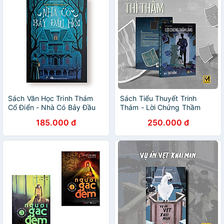
Sách Văn Học Trinh Thám
Sách Tiểu Thuyết Trinh
Cổ Điển - Nhà Có Bảy Đầu
Thám - Lời Chứng Thầm
Hồi - Phúc Minh Books
Lặng - Bất Minh Nhãn -
185.000 đ
250.000 đ
Phuc Minh Books