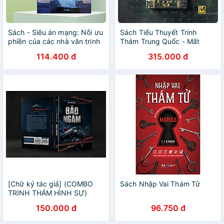
Sách - Siêu án mạng: Nỗi ưu
Sách Tiểu Thuyết Trinh
phiền của các nhà văn trinh
Thám Trung Quốc - Mất
thám (Higashino Keigo) (Nhã
Kiểm Soát (Tái bản Bìa mềm)
114.400 đ
315.000 đ
Nam Official)
- Trương Chấn - Phuc Minh
Books
[Chữ ký tác giả] (COMBO
Sách Nhập Vai Thám Tử
TRINH THÁM HÌNH SỰ)
PHÍA SAU VỤ ÁN, BÃO
150.000 đ
96.750 đ
NGẦM- Thượng tá, Tiến sĩ
Đào Trung Hiếu- WAKA