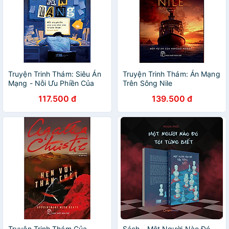
Truyện Trinh Thám: Siêu Án
Truyện Trinh Thám: Án Mạng
Mạng - Nỗi Ưu Phiền Của
Trên Sông Nile
Các Nhà Văn Trinh Thám
117.500 đ
139.500 đ
Truyện Trinh Thám Của
Sách - Một Người Nào Đó