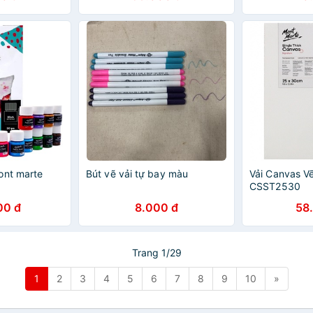
ont marte
Bút vẽ vải tự bay màu
Vải Canvas V
CSST2530
00 đ
8.000 đ
58
Trang 1/29
1
2
3
4
5
6
7
8
9
10
»