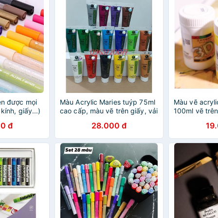
rên được mọi
Màu Acrylic Maries tuýp 75ml
Màu vẽ acryl
 kính, giấy...)
cao cấp, màu vẽ trên giấy, vải
100ml vẽ trên
toan, vẽ vải, giầy dép, vẽ
đa chất liệu
0 đ
28.000 đ
19
thuỷ tinh, vẽ gỗ