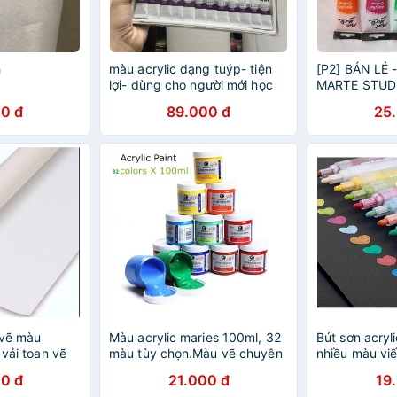
h
màu acrylic dạng tuýp- tiện
[P2] BÁN LẺ
lợi- dùng cho người mới học
MARTE STUD
vẽ trên vải - memory 12 màu
TUÝP 75 ML 
0 đ
89.000 đ
25
TƯỜNG, GỖ, V
 vẽ màu
Màu acrylic maries 100ml, 32
Bút sơn acryl
 vải toan vẽ
màu tùy chọn.Màu vẽ chuyên
nhiều màu viế
nghiệp vẽ trên mọi chất liệu
liệu (sứ, kính
0 đ
21.000 đ
19
như gỗ, nhựa, thủy tinh, vải ...
B13