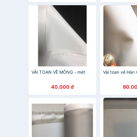
VẢI TOAN VẼ MỎNG - mét
Vải toan vẽ Hàn
40.000 đ
80.00