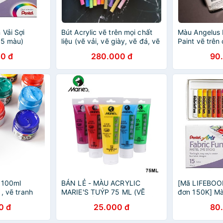
 Vải Sợi
Bút Acrylic vẽ trên mọi chất
Màu Angelus 
15 màu)
liệu (vẽ vải, vẽ giày, vẽ đá, vẽ
Paint vẽ trên 
kính, vẽ chậu) 8/12/24/28
30ml
0 đ
280.000 đ
90
màu
 100ml
BÁN LẺ - MÀU ACRYLIC
[Mã LIFEBOO
 , vẽ tranh
MARIE'S TUÝP 75 ML (VẼ
đơn 150K] Mà
an acrylic
TRÊN GIẤY, TƯỜNG, GỖ, VẢI,
Vải Sợi Pente
0 đ
25.000 đ
80
KÍNH...)