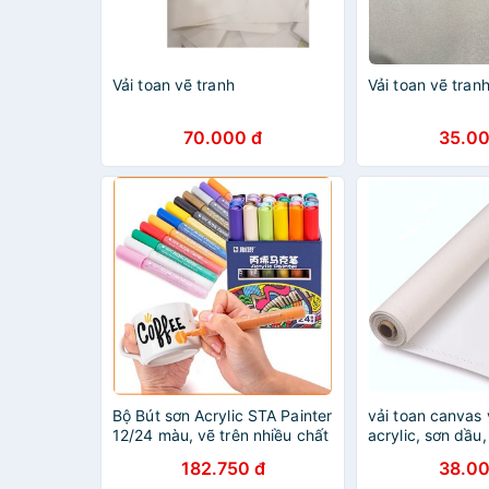
Vải toan vẽ tranh
Vải toan vẽ tran
70.000 đ
35.00
Bộ Bút sơn Acrylic STA Painter
vải toan canvas
12/24 màu, vẽ trên nhiều chất
acrylic, sơn dầu,
liệu (vải, kính, giấy...)
tranh
182.750 đ
38.00