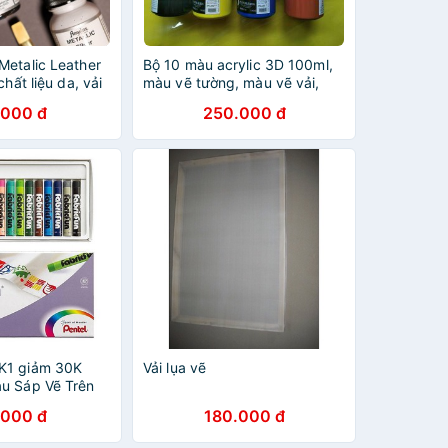
Metalic Leather
Bộ 10 màu acrylic 3D 100ml,
chất liệu da, vải
màu vẽ tường, màu vẽ vải,
gỗ,... Màu vẽ trên nhiều chất
.000 đ
250.000 đ
liệu
K1 giảm 30K
Vải lụa vẽ
u Sáp Vẽ Trên
l PTS-15
.000 đ
180.000 đ