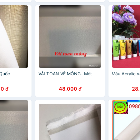
 Quốc
VẢI TOAN VẼ MỎNG- Mét
Màu Acrylic v
0 đ
48.000 đ
28