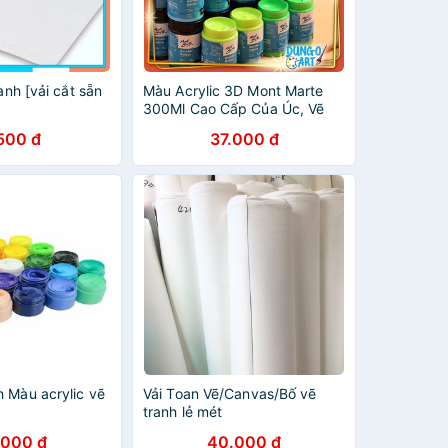
anh [vải cắt sẵn
Màu Acrylic 3D Mont Marte
300Ml Cao Cấp Của Úc, Vẽ
Giầy, Vải, Tranh Tường, Trên
500 đ
37.000 đ
mọi Chất Liệu
 Màu acrylic vẽ
Vải Toan Vẽ/Canvas/Bố vẽ
tranh lẻ mét
.000 đ
40.000 đ