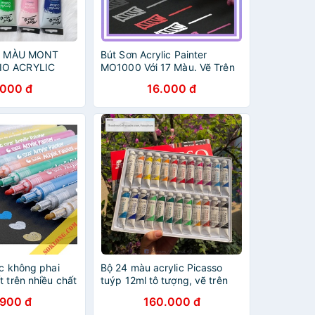
 - MÀU MONT
Bút Sơn Acrylic Painter
IO ACRYLIC
MO1000 Với 17 Màu. Vẽ Trên
(VẼ TRÊN
Nhiều Chất Liệu : Giấy, Vải,
.000 đ
16.000 đ
ẢI, KÍNH...)
Kính, Đá...
ic không phai
Bộ 24 màu acrylic Picasso
t trên nhiều chất
tuýp 12ml tô tượng, vẽ trên
, vải...) STA1000
vải, gỗ, kính, sứ, giấy vẽ,
.900 đ
160.000 đ
tranh số hóa, tô đất sét