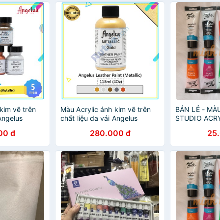
kim vẽ trên
Màu Acrylic ánh kim vẽ trên
BÁN LẺ - M
 Angelus
chất liệu da vải Angelus
STUDIO ACRY
tallic) –
Leather Paint (Metallic) –
ML (VẼ TRÊN
00 đ
280.000 đ
25
118ml (4Oz)
VẢI, KÍNH...)