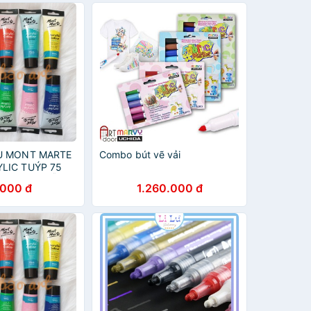
ÀU MONT MARTE
Combo bút vẽ vải
LIC TUÝP 75
 TƯỜNG, GỖ,
.000 đ
1.260.000 đ