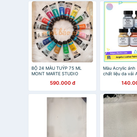
BỘ 24 MÀU TUÝP 75 ML
Màu Acrylic ánh 
MONT MARTE STUDIO
chất liệu da vải
ACRYLIC (VẼ TRÊN TƯỜNG,
Leather Paint (Me
590.000 đ
140.0
GỖ, VẢI, KÍNH...)
29.5ml (1Oz)