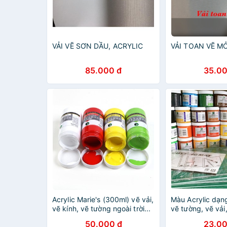
VẢI VẼ SƠN DẦU, ACRYLIC
VẢI TOAN VẼ M
85.000 đ
35.00
Acrylic Marie's (300ml) vẽ vải,
Màu Acrylic dạn
vẽ kính, vẽ tường ngoài trời...
vẽ tường, vẽ vải
50.000 đ
23.00