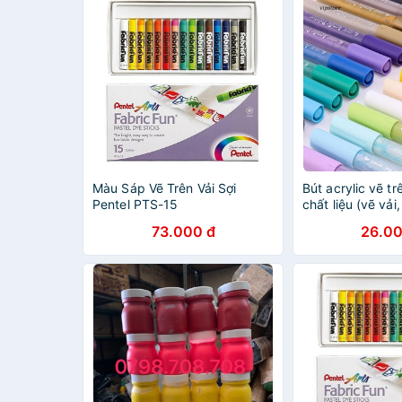
Màu Sáp Vẽ Trên Vải Sợi
Bút acrylic vẽ t
Pentel PTS-15
chất liệu (vẽ vải,
73.000 đ
26.00