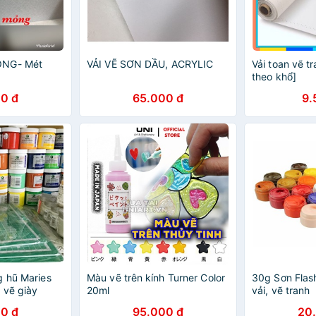
ỎNG- Mét
VẢI VẼ SƠN DẦU, ACRYLIC
Vải toan vẽ tr
theo khổ]
0 đ
65.000 đ
9.
g hũ Maries
Màu vẽ trên kính Turner Color
30g Sơn Flash
, vẽ giày
20ml
vải, vẽ tranh
0 đ
95.000 đ
20