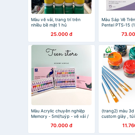
Màu vẽ vải, trang trí trên
Màu Sáp Vẽ Trên
nhiều bề mặt 1 hủ
Pentel PTS-15 (
25.000 đ
73.00
Màu Acrylic chuyên nghiệp
(trang2) màu 3d
Memory - 5ml/tuýp - vẽ vải /
custom giày , túi
vẽ quần áo / vẽ giày（ vẽ trên
trên giấy, vải to
70.000 đ
11.76
mọi vật liệu) - 12/24 màu