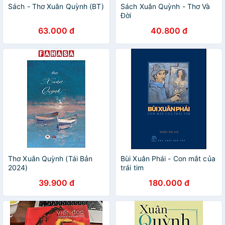
Sách - Thơ Xuân Quỳnh (BT)
Sách Xuân Quỳnh - Thơ Và
Đời
63.000 đ
40.800 đ
Thơ Xuân Quỳnh (Tái Bản
Bùi Xuân Phái - Con mắt của
2024)
trái tim
39.900 đ
180.000 đ