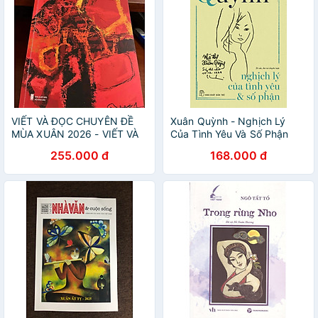
VIẾT VÀ ĐỌC CHUYÊN ĐỀ
Xuân Quỳnh - Nghịch Lý
MÙA XUÂN 2026 - VIẾT VÀ
Của Tình Yêu Và Số Phận
ĐỌC MÙA XUÂN 2026 -
_TRE
255.000 đ
168.000 đ
NHÀ XUẤT BẢN HỘI NHÀ
VĂN