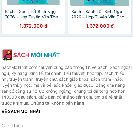
Sách - Sách Tết Bính Ngọ
Sách - Sách Tết Bính Ngọ
2026 - Hợp Tuyển Văn Thơ
2026 - Hợp Tuyển Văn Thơ
Nhạc Hoạ Chủ Đề Mùa Xuân
Nhạc Hoạ Chủ Đề Mùa Xuân
1.372.000 đ
1.372.000 đ
Và Ngày Tết - Bìa Mềm/Bìa
Và Ngày Tết - Ấn Bản Giới
Cứng
Hạn - Bìa Cứng - Tặng Kèm
Hộp Sơn Mài + Tranh Sơn
Mài
SachMoiNhat.com chuyên cung cấp thông tin về Sách. Sách ngoại
ngữ, kỹ năng, kinh tế, tài chính, tiểu thuyết, học tập, sách thiếu
nhi, truyện tranh, truyện chữ, sách giáo khoa, sách tham khảo,
luyện thi, y học, mẹ và bé, sức khỏe, giáo dục... Bằng khả năng
sẵn có cùng sự nỗ lực không ngừng, chúng tôi đã tổng hợp hơn
140000 đầu sách, giúp bạn có thể so sánh giá, tìm giá rẻ nhất
trước khi mua.
Chúng tôi không bán hàng.
VỀ SÁCH MỚI NHẤT
Giới thiệu