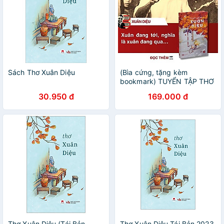
Sách Thơ Xuân Diệu
(Bìa cứng, tặng kèm
bookmark) TUYỂN TẬP THƠ
XUÂN DIỆU - Xuân Diệu –
30.950 đ
169.000 đ
Thảo Nguyên Kiseki
Thơ Xuân Diệu (Tái Bản
Thơ Xuân Diệu Tái Bản 2023