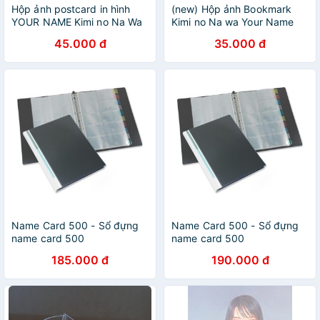
Hộp ảnh postcard in hình
(new) Hộp ảnh Bookmark
YOUR NAME Kimi no Na Wa
Kimi no Na wa Your Name
anime chibi xinh xắn độc
kẹp sách tiện lợi 36 tấm
45.000 đ
35.000 đ
đáo
anime chibi
Name Card 500 - Sổ đựng
Name Card 500 - Sổ đựng
name card 500
name card 500
185.000 đ
190.000 đ