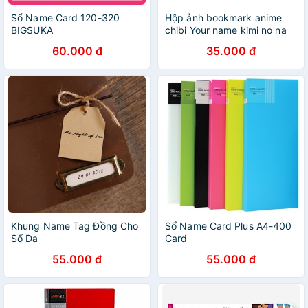
Sổ Name Card 120-320
Hộp ảnh bookmark anime
BIGSUKA
chibi Your name kimi no na
wa Tiệm đồ á xá tình yêu và
60.000 đ
35.000 đ
nhà sản xuất tớ muốn ăn tụy
của cậu
Khung Name Tag Đồng Cho
Sổ Name Card Plus A4-400
Sổ Da
Card
55.000 đ
55.000 đ