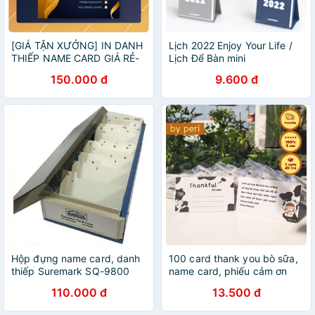
[GIÁ TẬN XƯỞNG] IN DANH
Lịch 2022 Enjoy Your Life /
THIẾP NAME CARD GIÁ RẺ-
Lịch Để Bàn mini
500 CÁI
150.000 đ
9.600 đ
Hộp đựng name card, danh
100 card thank you bò sữa,
thiếp Suremark SQ-9800
name card, phiếu cảm ơn
Business Card Case
size 9x5cm
110.000 đ
13.500 đ
₫110,000