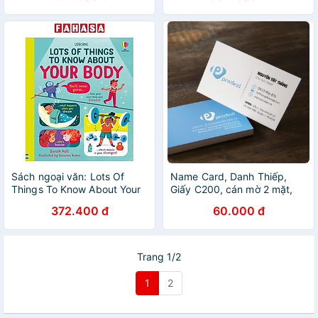
Sách ngoại văn: Lots Of
Name Card, Danh Thiếp,
Things To Know About Your
Giấy C200, cán mờ 2 mặt,
Body
xén thành phẩm siêu đẹp
372.400 đ
60.000 đ
Trang 1/2
1
2