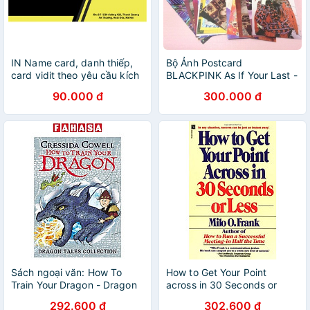
IN Name card, danh thiếp,
Bộ Ảnh Postcard
card vidit theo yêu cầu kích
BLACKPINK As If Your Last -
thước lớn 10x12cm
Cửa Hàng Kpop
90.000 đ
300.000 đ
Sách ngoại văn: How To
How to Get Your Point
Train Your Dragon - Dragon
across in 30 Seconds or
Tales Collection
Less
292.600 đ
302.600 đ