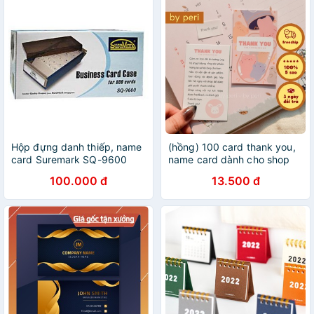
Hộp đựng danh thiếp, name
(hồng) 100 card thank you,
card Suremark SQ-9600
name card dành cho shop
Business Card Case
size 9x5cm
100.000 đ
13.500 đ