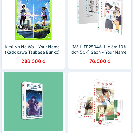
Kimi No Na Wa - Your Name
[Mã LIFE2804ALL giảm 10%
(Kadokawa Tsubasa Bunko)
đơn 50K] Sách - Your Name
(Japanese Edition)
Another Side Earthbound
286.300 đ
76.000 đ