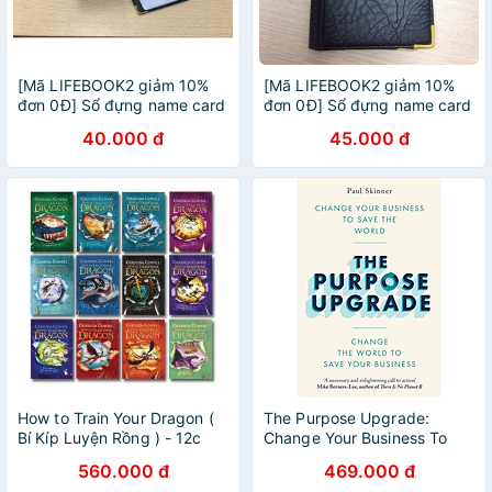
[Mã LIFEBOOK2 giảm 10%
[Mã LIFEBOOK2 giảm 10%
đơn 0Đ] Sổ đựng name card
đơn 0Đ] Sổ đựng name card
160 Card Datamate
180 Card Datamate
40.000 đ
45.000 đ
How to Train Your Dragon (
The Purpose Upgrade:
Bí Kíp Luyện Rồng ) - 12c
Change Your Business To
Save The World
560.000 đ
469.000 đ