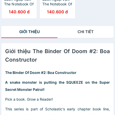
The Notebook Of
The Notebook Of
Doom #11:
Doom #12: March
140.600 đ
140.600 đ
Sneeze Of The
Of The
Octo-Schnozz
Vanderpants
GIỚI THIỆU
CHI TIẾT
Giới thiệu The Binder Of Doom #2: Boa
Constructor
The Binder Of Doom #2: Boa Constructor
A snake monster is putting the SQUEEZE on the Super
Secret Monster Patrol!
Pick a book. Grow a Reader!
This series is part of Scholastic's early chapter book line,