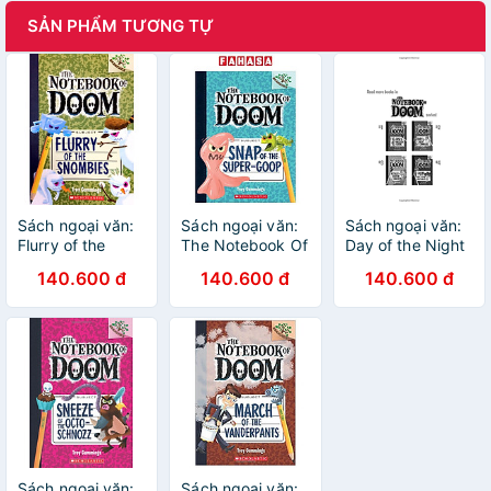
SẢN PHẨM TƯƠNG TỰ
Sách ngoại văn:
Sách ngoại văn:
Sách ngoại văn:
Flurry of the
The Notebook Of
Day of the Night
Snombies: A
Doom - Book 10 -
Crawlers
140.600 đ
140.600 đ
140.600 đ
Branches Book
Snap Of The
(the Notebook of
Super-Goop
Doom #7)
Sách ngoại văn:
Sách ngoại văn: