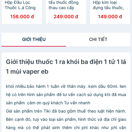
Hộp Đầu Lọc
tẩu thuốc đồng
Hộp kim loại
Thuốc L.á Công
thau cao cấp
đựng tẩu thuốc,
Nghệ Kép Nhật
sang trọng gắn
thuốc sợi, Shop
156.000 đ
249.000 đ
149.000 đ
Bản, Đầu Lọc Đa
sợi và diếu đều
Thành Nhi
Năng Dùng
được
STN7474
Chung Cho Tất
Cả Size Lớn &
GIỚI THIỆU
CHI TIẾT
Vừa & Nhỏ. Sử
Dụng Nhiều Lần
Có Hộp Đựng
Giới thiệu thuốc 1 ra khói ba điện 1 tử 1 lá
1 mùi vaper eb
khói nhiều.bảo hành 1 tuần về thân máy. kem dầu 60ml. lien
hệ có trên hình sản phẩm để tư vấn cach sử dụng khi đã mua
sản phẩm .cảm ơn quý khách Tư vấn nhanh
Giá sản phẩm trên Tiki đã bao gồm thuế theo luật hiện hành.
Bên cạnh đó, tuỳ vào loại sản phẩm, hình thức và địa chỉ giao
hàng mà có thể phát sinh thêm chi phí khác như phí vận