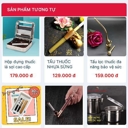
SẢN PHẨM TƯƠNG TỰ
Hộp đựng thuốc
TẨU THUỐC
Tẩu lọc thuốc đa
lá sợi cao cấp
NHỰA SỪNG
năng bảo vệ sức
hợp kim nhôm
CAO CẤP KIÊM
khỏe - TL012
179.000 đ
129.000 đ
159.000 đ
LỌC THUỐC BẢO
VỆ SỨC KHỎE