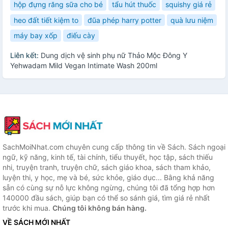
hộp đựng răng sữa cho bé
tẩu hút thuốc
squishy giá rẻ
heo đất tiết kiệm to
đũa phép harry potter
quà lưu niệm
máy bay xốp
điếu cày
Liên kết:
Dung dịch vệ sinh phụ nữ Thảo Mộc Đông Y
Yehwadam Mild Vegan Intimate Wash 200ml
SachMoiNhat.com chuyên cung cấp thông tin về Sách. Sách ngoại
ngữ, kỹ năng, kinh tế, tài chính, tiểu thuyết, học tập, sách thiếu
nhi, truyện tranh, truyện chữ, sách giáo khoa, sách tham khảo,
luyện thi, y học, mẹ và bé, sức khỏe, giáo dục... Bằng khả năng
sẵn có cùng sự nỗ lực không ngừng, chúng tôi đã tổng hợp hơn
140000 đầu sách, giúp bạn có thể so sánh giá, tìm giá rẻ nhất
trước khi mua.
Chúng tôi không bán hàng.
VỀ SÁCH MỚI NHẤT