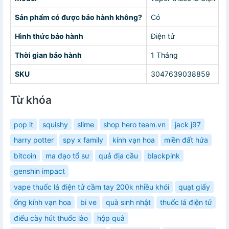
Sản phẩm có được bảo hành không?
Có
Hình thức bảo hành
Điện tử
Thời gian bảo hành
1 Tháng
SKU
3047639038859
Từ khóa
pop it
squishy
slime
shop hero team.vn
jack j97
harry potter
spy x family
kính vạn hoa
miền đất hứa
bitcoin
ma đạo tổ sư
quả địa cầu
blackpink
genshin impact
vape thuốc lá điện tử cầm tay 200k nhiều khói
quạt giấy
ống kính vạn hoa
bi ve
quà sinh nhật
thuốc lá điện tử
điếu cày hút thuốc lào
hộp quà