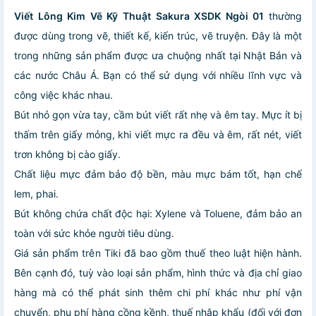
Viết Lông Kim Vẽ Kỹ Thuật Sakura XSDK Ngòi 01
thường
được dùng trong vẽ, thiết kế, kiến trúc, vẽ truyện. Đây là một
trong những sản phẩm được ưa chuộng nhất tại Nhật Bản và
các nước Châu Á. Bạn có thể sử dụng với nhiều lĩnh vực và
công việc khác nhau.
Bút nhỏ gọn vừa tay, cầm bút viết rất nhẹ và êm tay. Mực ít bị
thấm trên giấy mỏng, khi viết mực ra đều và êm, rất nét, viết
trơn không bị cào giấy.
Chất liệu mực đảm bảo độ bền, màu mực bám tốt, hạn chế
lem, phai.
Bút không chứa chất độc hại: Xylene và Toluene, đảm bảo an
toàn với sức khỏe người tiêu dùng.
Giá sản phẩm trên Tiki đã bao gồm thuế theo luật hiện hành.
Bên cạnh đó, tuỳ vào loại sản phẩm, hình thức và địa chỉ giao
hàng mà có thể phát sinh thêm chi phí khác như phí vận
chuyển, phụ phí hàng cồng kềnh, thuế nhập khẩu (đối với đơn