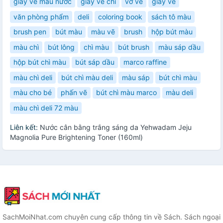
giấy vẽ màu nước
giấy vẽ chì
vở vẽ
giấy vẽ
văn phòng phẩm
deli
coloring book
sách tô màu
brush pen
bút màu
màu vẽ
brush
hộp bút màu
màu chì
bút lông
chì màu
bút brush
màu sáp dầu
hộp bút chì màu
bút sáp dầu
marco raffine
màu chì deli
bút chì màu deli
màu sáp
bút chì màu
màu cho bé
phấn vẽ
bút chì màu marco
màu deli
màu chì deli 72 màu
Liên kết:
Nước cân bằng trắng sáng da Yehwadam Jeju
Magnolia Pure Brightening Toner (160ml)
SachMoiNhat.com chuyên cung cấp thông tin về Sách. Sách ngoại