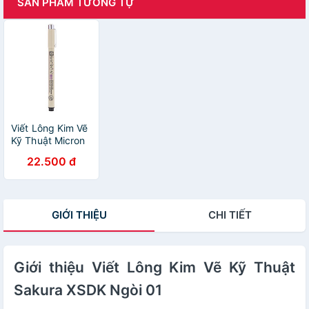
SẢN PHẨM TƯƠNG TỰ
Viết Lông Kim Vẽ
Kỹ Thuật Micron
Sakura XSDK
22.500 đ
Đen - Ngòi 003
GIỚI THIỆU
CHI TIẾT
Giới thiệu Viết Lông Kim Vẽ Kỹ Thuật
Sakura XSDK Ngòi 01