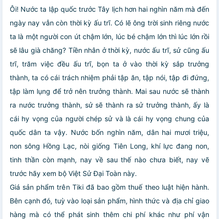
Ôi! Nước ta lập quốc trước Tây lịch hơn hai nghìn năm mà đến
ngày nay vẫn còn thời kỳ ấu trĩ. Có lẽ ông trời sinh riêng nước
ta là một người con út chậm lớn, lúc bé chậm lớn thì lúc lớn rồi
sẽ lâu già chăng? Tiền nhân ở thời kỳ, nước ấu trĩ, sử cũng ấu
trĩ, trăm việc đều ấu trĩ, bọn ta ở vào thời kỳ sắp trưởng
thành, ta có cái trách nhiệm phải tập ăn, tập nói, tập đi đứng,
tập làm lụng để trở nên trưởng thành. Mai sau nước sẽ thành
ra nước trưởng thành, sử sẽ thành ra sử trưởng thành, ấy là
cái hy vọng của người chép sử và là cái hy vọng chung của
quốc dân ta vậy. Nước bốn nghìn năm, dân hai mươi triệu,
non sông Hồng Lạc, nòi giống Tiên Long, khí lực đang non,
tinh thần còn mạnh, nay về sau thế nào chưa biết, nay vẽ
trước hãy xem bộ Việt Sử Đại Toàn này.
Giá sản phẩm trên Tiki đã bao gồm thuế theo luật hiện hành.
Bên cạnh đó, tuỳ vào loại sản phẩm, hình thức và địa chỉ giao
hàng mà có thể phát sinh thêm chi phí khác như phí vận