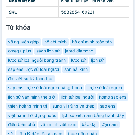
Nhà xuất bản
Nhà Xuất Bản Hội Nhà Văn
SKU
5832854169221
Từ khóa
võ nguyên giáp
hồ chí minh
hồ chí minh toàn tập
omega plus
sách lịch sử
jared diamond
lược sử loài người bằng tranh
lược sử
lịch sử
sapiens lược sử loài người
sơn hải kinh
đại việt sử ký toàn thư
sapiens lược sử loài người bằng tranh
lược sử loài người
lịch sử văn minh thế giới
lịch sử loài người
homo sapiens
thiên hoàng minh trị
súng vi trùng và thép
sapiens
việt nam thời dựng nước
lịch sử việt nam bằng tranh dày
điện biên phủ
văn minh việt nam
bảo đại
đại nam
sử
tâm lý dân tộc an nam
thực dân pháp