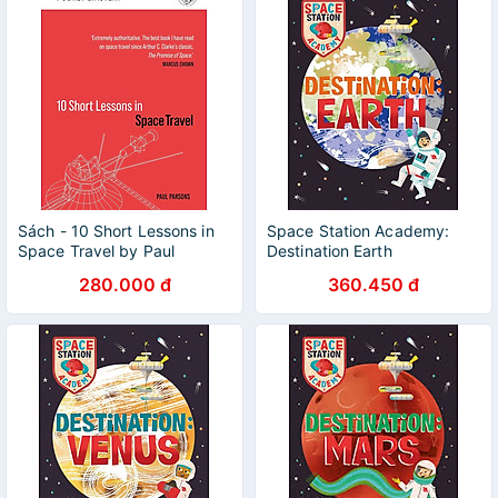
Sách - 10 Short Lessons in
Space Station Academy:
Space Travel by Paul
Destination Earth
Parsons - Space / Nonfiction
280.000 đ
360.450 đ
/ Science