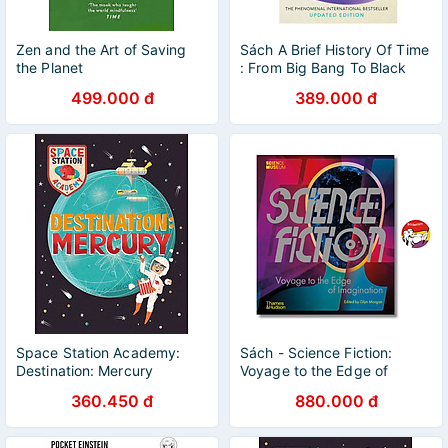
Zen and the Art of Saving
Sách A Brief History Of Time
the Planet
: From Big Bang To Black
Holes
499.000 đ
389.000 đ
Space Station Academy:
Sách - Science Fiction:
Destination: Mercury
Voyage to the Edge of
Imagination by Glyn Morgan
360.450 đ
880.000 đ
| English Science Book