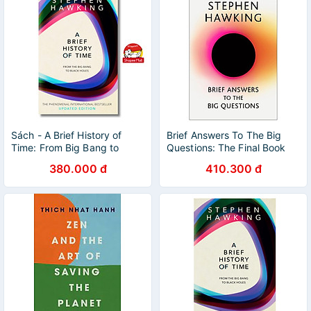
Sách - A Brief History of
Brief Answers To The Big
Time: From Big Bang to
Questions: The Final Book
Black Holes Stephen
From Stephen Hawking
380.000 đ
410.300 đ
Hawking/Astronomy &
Space Science