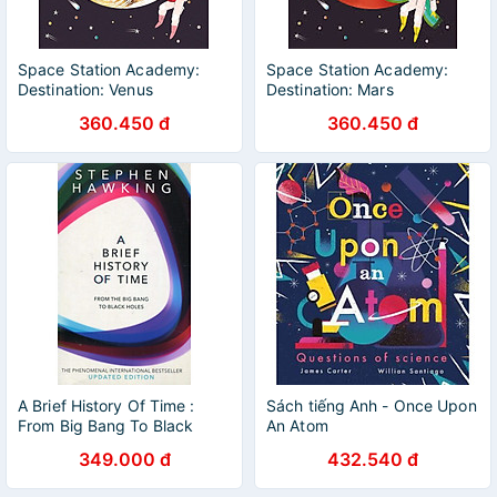
Space Station Academy:
Space Station Academy:
Destination: Venus
Destination: Mars
360.450 đ
360.450 đ
A Brief History Of Time :
Sách tiếng Anh - Once Upon
From Big Bang To Black
An Atom
Holes
349.000 đ
432.540 đ