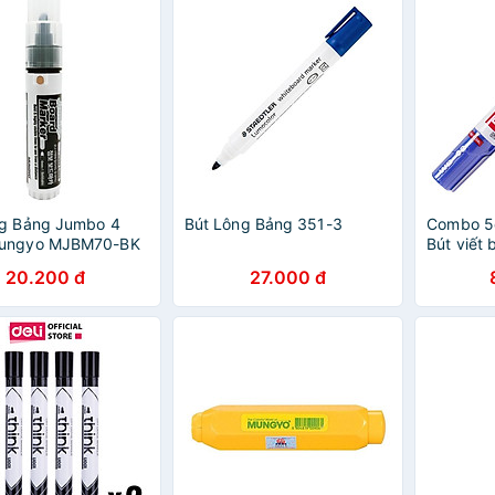
ng Bảng Jumbo 4
Bút Lông Bảng 351-3
Combo 5c
ungyo MJBM70-BK
Bút viết 
Đen
WB03
20.200 đ
27.000 đ