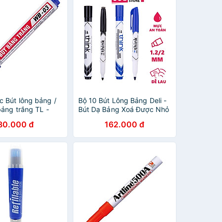
 Bút lông bảng /
Bộ 10 Bút Lông Bảng Deli -
bảng trắng TL -
Bút Dạ Bảng Xoá Được Nhỏ
Nhiều Mực Siêu Rẻ Viết
80.000 đ
162.000 đ
Mướt Phù Hợp Học Sinh Văn
Phòng Bảng Từ Trắng Cửa
Kính - EU00620/ EU00630
/ EU00640