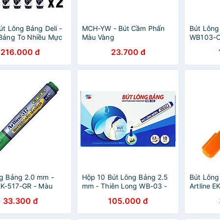
út Lông Bảng Deli -
MCH-YW - Bút Cầm Phấn
Bút Lông
Bảng To Nhiều Mực
Màu Vàng
WB103-C
 Viết Mướt Phù Hợp
Dương
216.000 đ
23.700 đ
h Văn Phòng Bảng
g Cửa Kính -
0/ EU00130 /
40
g Bảng 2.0 mm -
Hộp 10 Bút Lông Bảng 2.5
Bút Lông
 EK-517-GR - Màu
mm - Thiên Long WB-03 -
Artline 
á
Mực Xanh
Cam
33.300 đ
105.000 đ