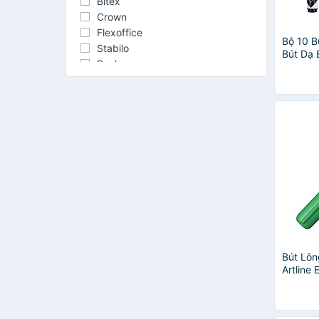
Bitex
Crown
Flexoffice
Bộ 10 B
Stabilo
Bút Dạ 
Baoke
Siêu Rẻ
CLASSMATE
Học Sin
Từ Trắn
Double A
EU0012
Elephant
EU001
Faber-Castell
Faster
M&G
SAKURA
Bút Lôn
Artline
Xanh L