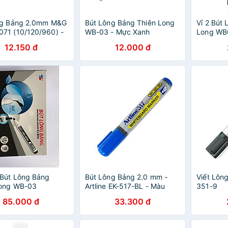
ng Bảng 2.0mm M&G
Bút Lông Bảng Thiên Long
Vỉ 2 Bút 
71 (10/120/960) -
WB-03 - Mực Xanh
Long WB
n
Xanh
12.150 đ
12.000 đ
Bút Lông Bảng
Bút Lông Bảng 2.0 mm -
Viết Lôn
Long WB-03
Artline EK-517-BL - Màu
351-9
Xanh Dương
85.000 đ
33.300 đ