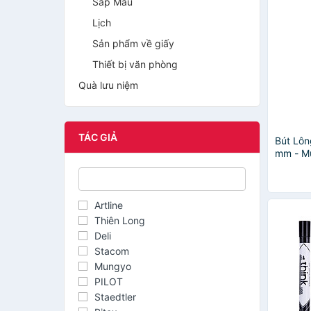
Sáp Màu
Lịch
Sản phẩm về giấy
Thiết bị văn phòng
Quà lưu niệm
TÁC GIẢ
Bút Lô
mm - M
- Màu 
Artline
Thiên Long
Deli
Stacom
Mungyo
PILOT
Staedtler