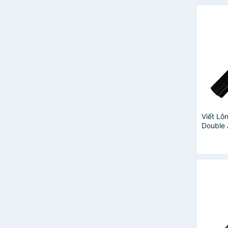
Viết Lô
Double
- A