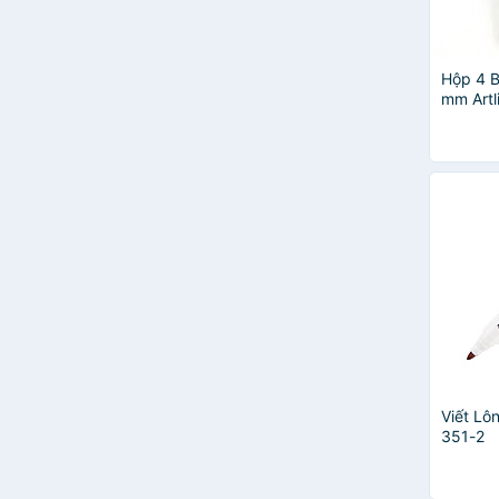
Hộp 4 B
mm Artl
Mực Gi
Viết Lô
351-2