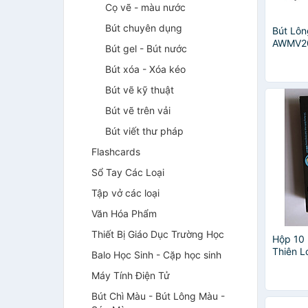
Cọ vẽ - màu nước
Bút chuyên dụng
Bút Lô
AWMV20
Bút gel - Bút nước
Màu Đe
Bút xóa - Xóa kéo
Bút vẽ kỹ thuật
Bút vẽ trên vải
Bút viết thư pháp
Flashcards
Sổ Tay Các Loại
Tập vở các loại
Văn Hóa Phẩm
Thiết Bị Giáo Dục Trường Học
Hộp 10 
Thiên 
Balo Học Sinh - Cặp học sinh
Máy Tính Điện Tử
Bút Chì Màu - Bút Lông Màu -