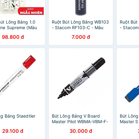
út Lông Bảng 1.0
Ruột Bút Lông Bảng WB103
Ruột Bút
ine Supreme (Màu
- Stacom RF103-C - Màu
- Stacom
ao Ngẫu Nhiên)
Xanh Dương
Đỏ
98.800 đ
7.000 đ
ng Bảng Staedtler
Bút Lông Bảng V Board
Bút Lông
Master Pilot WBMA-VBM-F-
Master S
B-BGD - Mực Đen
UF-L-BG 
29.100 đ
30.000 đ