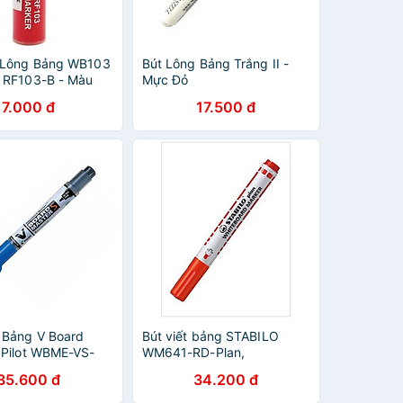
 Lông Bảng WB103
Bút Lông Bảng Trắng II -
 RF103-B - Màu
Mực Đỏ
7.000 đ
17.500 đ
 Bảng V Board
Bút viết bảng STABILO
 Pilot WBME-VS-
WM641-RD-Plan,
- Mực Xanh
2.5~3.0mm, đỏ
35.600 đ
34.200 đ