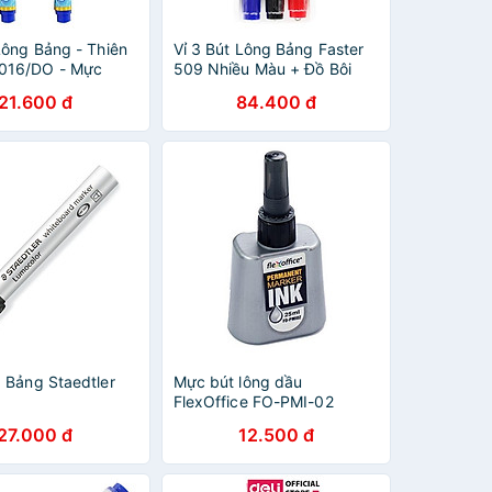
Lông Bảng - Thiên
Vỉ 3 Bút Lông Bảng Faster
016/DO - Mực
509 Nhiều Màu + Đồ Bôi
Bảng - Faster WBE-F-SET5-
21.600 đ
84.400 đ
MIX
g Bảng Staedtler
Mực bút lông dầu
FlexOffice FO-PMI-02
27.000 đ
12.500 đ