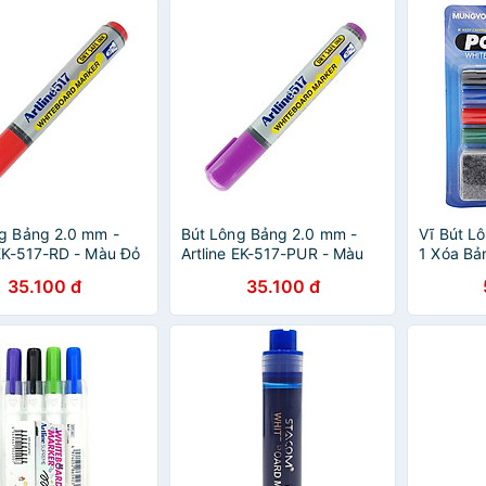
g Bảng 2.0 mm -
Bút Lông Bảng 2.0 mm -
Vĩ Bút L
 EK-517-RD - Màu Đỏ
Artline EK-517-PUR - Màu
1 Xóa B
Tím
35.100 đ
35.100 đ