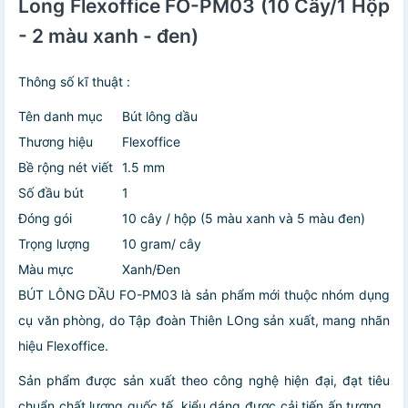
Long Flexoffice FO-PM03 (10 Cây/1 Hộp
- 2 màu xanh - đen)
Thông số kĩ thuật :
Tên danh mục
Bút lông dầu
Thương hiệu
Flexoffice
Bề rộng nét viết
1.5 mm
Số đầu bút
1
Đóng gói
10 cây / hộp (5 màu xanh và 5 màu đen)
Trọng lượng
10 gram/ cây
Màu mực
Xanh/Đen
BÚT LÔNG DẦU FO-PM03 là sản phẩm mới thuộc nhóm dụng
cụ văn phòng, do Tập đoàn Thiên LOng sản xuất, mang nhãn
hiệu Flexoffice.
Sản phẩm được sản xuất theo công nghệ hiện đại, đạt tiêu
chuẩn chất lượng quốc tế, kiểu dáng được cải tiến ấn tượng ,