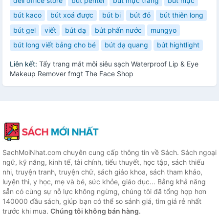
deli office store
bút pentel
bút mực trắng
bút mực
bút kaco
bút xoá được
bút bi
bút đỏ
bút thiên long
bút gel
viết
bút dạ
bút phấn nước
mungyo
bút long viết bảng cho bé
bút dạ quang
bút hightlight
Liên kết:
Tẩy trang mắt môi siêu sạch Waterproof Lip & Eye
Makeup Remover fmgt The Face Shop
SachMoiNhat.com chuyên cung cấp thông tin về Sách. Sách ngoại
ngữ, kỹ năng, kinh tế, tài chính, tiểu thuyết, học tập, sách thiếu
nhi, truyện tranh, truyện chữ, sách giáo khoa, sách tham khảo,
luyện thi, y học, mẹ và bé, sức khỏe, giáo dục... Bằng khả năng
sẵn có cùng sự nỗ lực không ngừng, chúng tôi đã tổng hợp hơn
140000 đầu sách, giúp bạn có thể so sánh giá, tìm giá rẻ nhất
trước khi mua.
Chúng tôi không bán hàng.