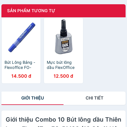
SẢN PHẨM TƯƠNG TỰ
Bút Lông Bảng -
Mực bút lông
Flexoffice FO-
dầu FlexOffice
WB02 - Mực
FO-PMI-02
14.500 đ
12.500 đ
Xanh
GIỚI THIỆU
CHI TIẾT
Giới thiệu Combo 10 Bút lông dầu Thiên