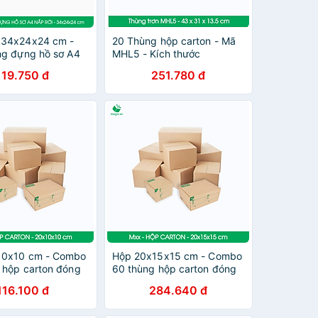
 34x24x24 cm -
20 Thùng hộp carton - Mã
ng đựng hồ sơ A4
MHL5 - Kích thước
43x31x13,5 cm
119.750 đ
251.780 đ
10x10 cm - Combo
Hộp 20x15x15 cm - Combo
 hộp carton đóng
60 thùng hộp carton đóng
ùy chọn chất lượng
hàng - tùy chọn chất lượng
116.100 đ
284.640 đ