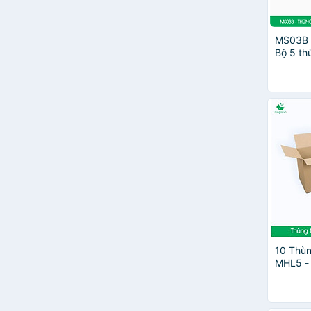
MS03B 
Bộ 5 th
nắp rời
10 Thùn
MHL5 - 
43x31x