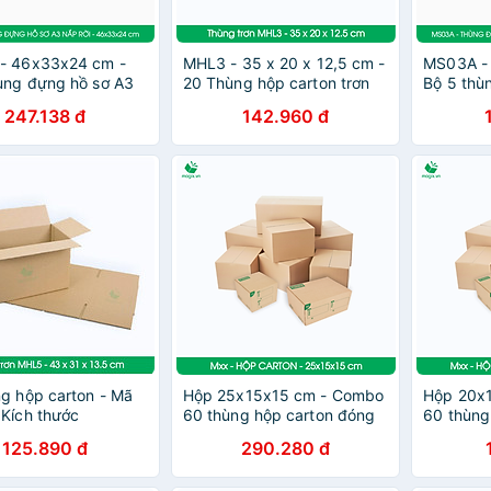
- 46x33x24 cm -
MHL3 - 35 x 20 x 12,5 cm -
MS03A -
ùng đựng hồ sơ A3
20 Thùng hộp carton trơn
Bộ 5 thù
nắp rời
247.138 đ
142.960 đ
g hộp carton - Mã
Hộp 25x15x15 cm - Combo
Hộp 20x
Kích thước
60 thùng hộp carton đóng
60 thùng
13,5 cm
hàng - tùy chọn chất lượng
hàng - t
125.890 đ
290.280 đ