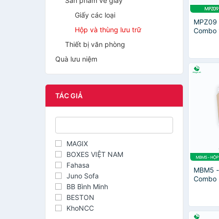
Sản phẩm về giấy
Giấy các loại
MPZ09 
Hộp và thùng lưu trữ
Combo 
pizza đ
Thiết bị văn phòng
gập, hộ
hộp qu
Quà lưu niệm
TÁC GIẢ
MAGIX
BOXES VIỆT NAM
Fahasa
MBM5 -
Juno Sofa
Combo 
BB Bình Minh
đổi chi
carton 
BESTON
KhoNCC