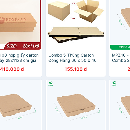
00 hộp giấy carton
Combo 5 Thùng Carton
MPZ10 - 
ày 28x11x8 cm giá
Đóng Hàng 60 x 50 x 40
Combo 20
ng
cm
pizza đa
410.000 đ
155.100 đ
gập, hộp
hộp quà