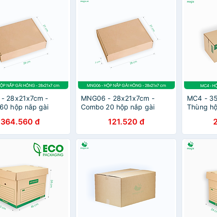
- 28x21x7cm -
MNG06 - 28x21x7cm -
MC4 - 3
60 hộp nắp gài
Combo 20 hộp nắp gài
Thùng hộ
Thùng carton đóng
hông - Thùng carton đóng
364.560 đ
121.520 đ
hàng