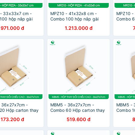
- 33x33x7 cm -
MPZ10 - 41x32x8 cm -
MPZ10 - 
100 hộp nắp gài
Combo 100 hộp nắp gài
Combo 60
a dụng - Hộp nắp
pizza đa dụng - Hộp nắp
pizza đa
971.000 đ
1.213.000 đ
p carton gói hàng,
gập, hộp carton gói hàng,
gập, hộp
à
hộp quà
hộp quà
 36x27x7cm -
MBM5 - 36x27x7cm -
MBM5 - 
20 Hộp carton thay
Combo 60 Hộp carton thay
Combo 1
ều cao - Thùng
đổi chiều cao - Thùng
thay đổi
173.200 đ
519.600 đ
đóng hàng
carton đóng hàng
carton đ