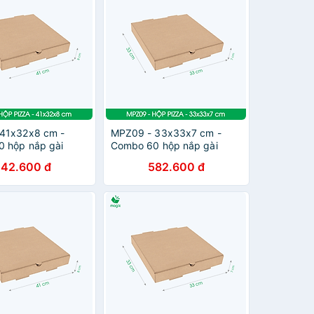
41x32x8 cm -
MPZ09 - 33x33x7 cm -
 hộp nắp gài
Combo 60 hộp nắp gài
 dụng - Hộp nắp
pizza đa dụng - Hộp nắp
242.600 đ
582.600 đ
 carton gói hàng,
gập, hộp carton gói hàng,
hộp quà