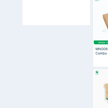
MNG06 
Combo 
hông - 
hàng