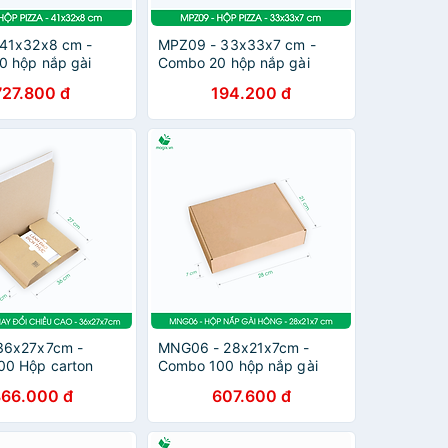
41x32x8 cm -
MPZ09 - 33x33x7 cm -
 hộp nắp gài
Combo 20 hộp nắp gài
 dụng - Hộp nắp
pizza đa dụng - Hộp nắp
727.800 đ
194.200 đ
 carton gói hàng,
gập, hộp carton gói hàng,
hộp quà
36x27x7cm -
MNG06 - 28x21x7cm -
00 Hộp carton
Combo 100 hộp nắp gài
 chiều cao - Thùng
hông - Thùng carton đóng
866.000 đ
607.600 đ
óng hàng
hàng