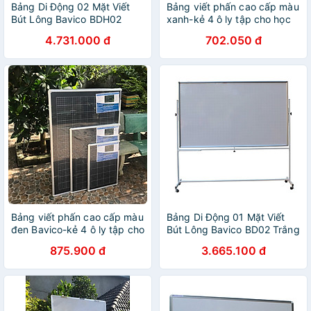
Bảng Di Động 02 Mặt Viết
Bảng viết phấn cao cấp màu
Bút Lông Bavico BDH02
xanh-kẻ 4 ô ly tập cho học
Trắng – 1.2 x 2.0 m
sinh tiểu học nhiều kích
4.731.000 đ
702.050 đ
thước
Bảng viết phấn cao cấp màu
Bảng Di Động 01 Mặt Viết
đen Bavico-kẻ 4 ô ly tập cho
Bút Lông Bavico BD02 Trắng
học sinh tiểu học KT tùy
– 1.2 x 2.0 m
875.900 đ
3.665.100 đ
chọn