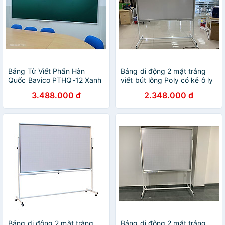
Bảng Từ Viết Phấn Hàn
Bảng di động 2 mặt trắng
Quốc Bavico PTHQ-12 Xanh
viết bút lông Poly có kẻ ô ly
1.2x3.0m
Bavico-1,2x1,4m
3.488.000 đ
2.348.000 đ
Bảng di động 2 mặt trắng
Bảng di động 2 mặt trắng