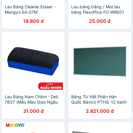
Lau Bảng Cleanie Eraser -
Lau bảng trắng / Mút lau
Mungyo EA-07M
bảng Flexoffice FO-WBE01
19.800 đ
25.000 đ
Lau Bảng Nam Châm - Deli
Bảng Từ Viết Phấn Hàn
7837 (Mẫu Màu Giao Ngẫu
Quốc Bavico PTHQ-12 Xanh
Nhiên)
1.2x2.0m
31.000 đ
2.821.000 đ