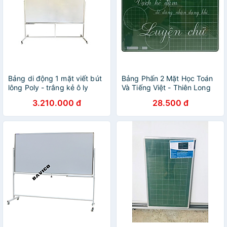
Bảng di động 1 mặt viết bút
Bảng Phấn 2 Mặt Học Toán
lông Poly - trắng kẻ ô ly
Và Tiếng Việt - Thiên Long
Bavico 1,2x2,4m
TP-B018 PLUS - Xanh Lá
3.210.000 đ
28.500 đ
(Theo Chương Trình Chân
Trời Sáng Tạo)