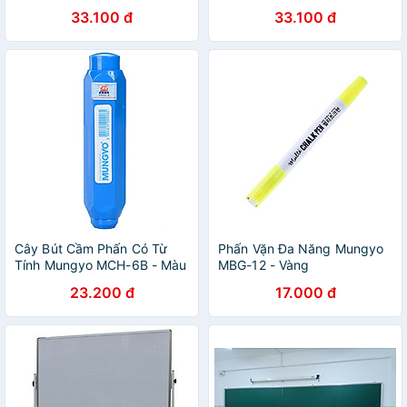
Long TP-B022 - Màu Xanh
Long TP-B021 - Màu Đen
33.100 đ
33.100 đ
Lá
Cây Bút Cầm Phấn Có Từ
Phấn Vặn Đa Năng Mungyo
Tính Mungyo MCH-6B - Màu
MBG-12 - Vàng
Xanh
23.200 đ
17.000 đ