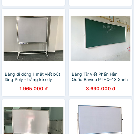
Bảng di động 1 mặt viết bút
Bảng Từ Viết Phấn Hàn
lông Poly - trắng kẻ ô ly
Quốc Bavico PTHQ-13 Xanh
Bavico 1,2x1,2m
1.2x3.2m
1.965.000 đ
3.690.000 đ