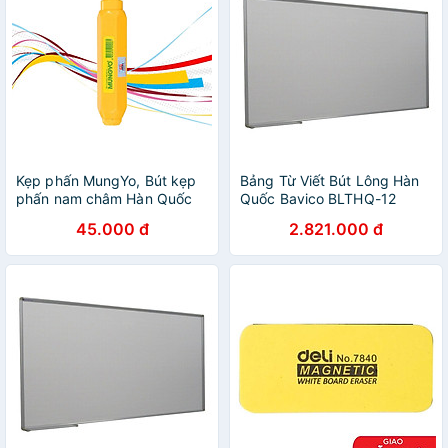
Kẹp phấn MungYo, Bút kẹp
Bảng Từ Viết Bút Lông Hàn
phấn nam châm Hàn Quốc
Quốc Bavico BLTHQ-12
Trắng 1.2x2.0m
45.000 đ
2.821.000 đ