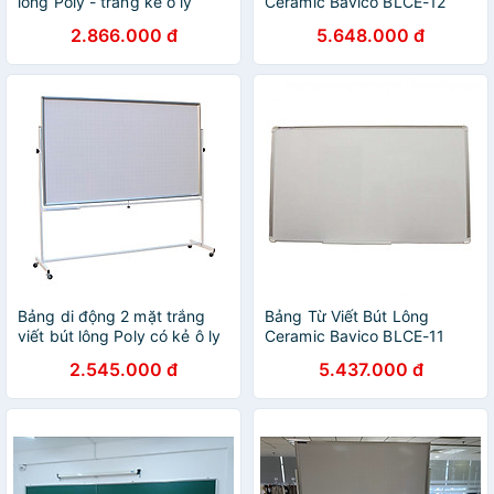
lông Poly - trắng kẻ ô ly
Ceramic Bavico BLCE-12
Bavico 1,2x1,8m
Trắng 1.2x2.0m
2.866.000 đ
5.648.000 đ
Bảng di động 2 mặt trắng
Bảng Từ Viết Bút Lông
viết bút lông Poly có kẻ ô ly
Ceramic Bavico BLCE-11
Bavico-1,2x1,8m
Trắng 1.2x1.8m
2.545.000 đ
5.437.000 đ