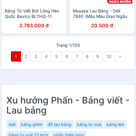
Bảng Từ Viết Bút Lông Hàn
Mousse Lau Bảng - Deli
Quốc Bavico BLTHQ-11
7840 (Mẫu Màu Giao Ngẫu
Trắng 1.2x1.8m
Nhiên)
2.783.000 đ
20.500 đ
Trang 1/100
1
2
3
4
5
6
7
8
9
10
»
Xu hướng Phấn - Bảng viết -
Lau bảng
deli
bảng ghim
đồ lau bảng
bảng tự xoá
bảng led
bảng tự xoá 12 inch
phấn thiên long