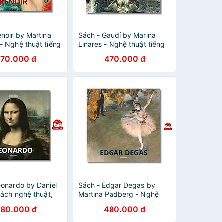
noir by Martina
Sách - Gaudí by Marina
- Nghệ thuật tiếng
Linares - Nghệ thuật tiếng
Book in English
Anh/ Art Book in English
70.000 đ
470.000 đ
eonardo by Daniel
Sách - Edgar Degas by
Sách nghệ thuật,
Martina Padberg - Nghệ
h
thuật tiếng Anh/ Art Book in
80.000 đ
480.000 đ
English