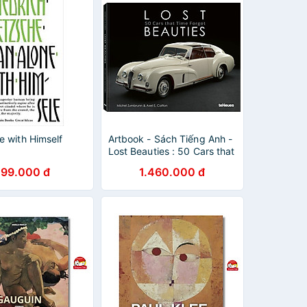
e with Himself
Artbook - Sách Tiếng Anh -
Lost Beauties : 50 Cars that
Time Forgot
299.000 đ
1.460.000 đ