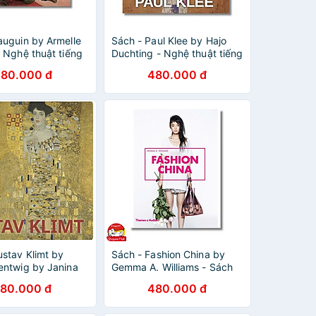
auguin by Armelle
Sách - Paul Klee by Hajo
- Nghệ thuật tiếng
Duchting - Nghệ thuật tiếng
Book in English
Anh/ Art Book in English
80.000 đ
480.000 đ
ustav Klimt by
Sách - Fashion China by
entwig by Janina
Gemma A. Williams - Sách
- Sách nghệ thuật
tiếng anh, bìa mềm, Sách
80.000 đ
480.000 đ
g anh/ Art Book in
Nghệ thuật, Thiết kế / Art,
Design Book