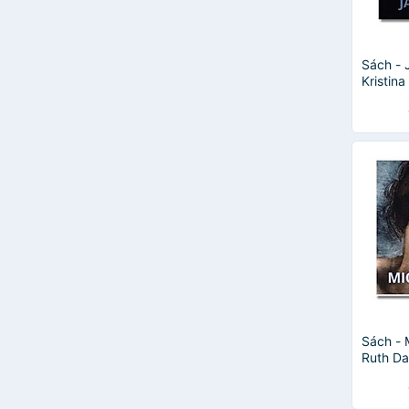
Sách - 
Kristin
thuật ti
English
Sách - 
Ruth Da
thuật ti
English