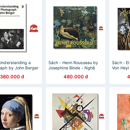
Understanding a
Sách - Henri Rousseau by
Sách - E
aph by John Berger
Josephine Binde - Nghệ
Von Heyl 
 and introduced by
thuật tiếng Anh/ Art Book in
Anh/ Engl
380.000 đ
480.000 đ
4
yer - Penguin
English
Classics