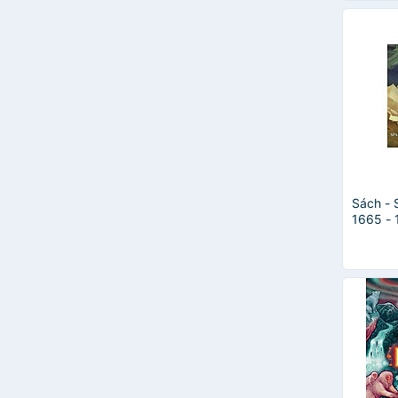
Sách - 
1665 - 
tiếng An
English