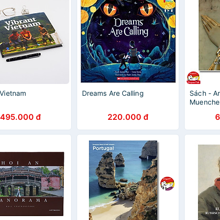
 Vietnam
Dreams Are Calling
Sách - A
Muenchen
Periods 
495.000 đ
220.000 đ
6
by Thoma
nghệ thu