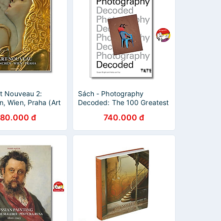
rt Nouveau 2:
Sách - Photography
, Wien, Praha (Art
Decoded: The 100 Greatest
& Movements Flexi)
Ever Photos / Ngoại văn
80.000 đ
740.000 đ
s Hauffe - Sách
Nhập khẩu UK / Bìa cứng
ật/ Art book