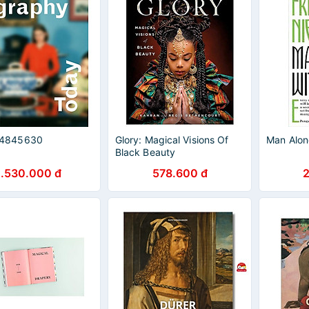
14845630
Glory: Magical Visions Of
Man Alon
Black Beauty
1.530.000 đ
578.600 đ