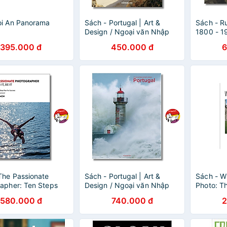
oi An Panorama
Sách - Portugal | Art &
Sách - Ru
Design / Ngoại văn Nhập
1800 - 1
khẩu UK / Bìa mềm / Sách
tiếng Anh
395.000 đ
450.000 đ
6
ảnh Nghệ thuật Bồ Đào Nha
English
The Passionate
Sách - Portugal | Art &
Sách - W
apher: Ten Steps
Design / Ngoại văn Nhập
Photo: T
s Becoming Great
khẩu UK / Bìa cứng / Sách
percepti
580.000 đ
740.000 đ
2
ảnh Nghệ thuật Bồ Đào Nha
understa
Brian Dil