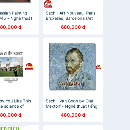
ssian Painting
Sách - Art Nouveau: Paris,
945 - Nghệ thuật
Bruxelles, Barcelona (Art
/ Art Book in
Periods & Movements Flexi)
80.000 đ
680.000 đ
by Thomas Hauffe - Sách
nghệ thuật
hy You Like This
Sách - Van Gogh by Olaf
he science of
Mextorf - Nghệ thuật tiếng
on, and how we
Anh/ Art Book in English
80.000 đ
480.000 đ
nd photographs by
g