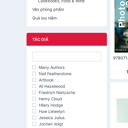
Cookbooks, Food & Wine
Văn phòng phẩm
Quà lưu niệm
TÁC GIẢ
97807
Many Authors
Neil Featherstone
Artbook
Ali Hazelwood
Friedrich Nietzsche
Henry Cloud
Hilary Hodge
Huw Llewelyn
Jessica Julius
Jochen Voigt