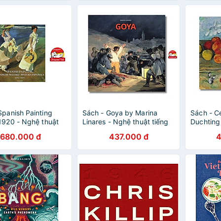
Spanish Painting
Sách - Goya by Marina
Sách - C
1920 - Nghệ thuật
Linares - Nghệ thuật tiếng
Duchting
h/ Art Book in
Anh/ Art Book in English
Anh/ Art 
680.000 đ
437.000 đ
4