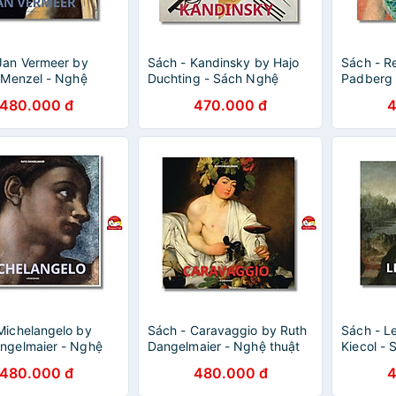
Jan Vermeer by
Sách - Kandinsky by Hajo
Sách - Re
a Menzel - Nghệ
Duchting - Sách Nghệ
Padberg 
ếng Anh/ Art Book in
thuật, tiếng anh
Anh/ Art 
480.000 đ
470.000 đ
4
Michelangelo by
Sách - Caravaggio by Ruth
Sách - L
ngelmaier - Nghệ
Dangelmaier - Nghệ thuật
Kiecol - 
ếng Anh/ Art Book in
tiếng Anh/ Art Book in
tiếng an
480.000 đ
480.000 đ
4
English