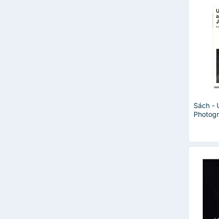
Sách - 
Photogr
editted
Geoff D
Modern 