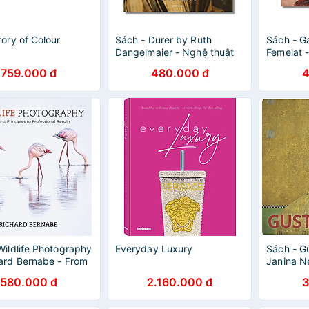
tory of Colour
Sách - Durer by Ruth
Sách - G
Dangelmaier - Nghệ thuật
Femelat 
tiếng Anh/ Art Book in
Anh/ Art 
759.000 đ
480.000 đ
4
English
Wildlife Photography
Everyday Luxury
Sách - G
ard Bernabe - From
Janina N
inciples To
Nentwig 
580.000 đ
2.160.000 đ
3
ional Results
bằng tiến
English