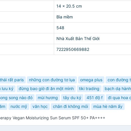
14 x 20.5 cm
Bìa mềm
548
Nhà Xuất Bản Thế Giới
7222950669882
thái rất paris
những con đường tơ lụa
omega plus
con đường t
 lưu ký
đừng bao giờ đi ăn một mình
tiki trading
bạch dạ hành
 song song nào đó
mùi hương
tây du ký
451 độ f
đi qua hoa 
rầm
nước mỹ
văn học
chân đi không mỏi
mùa hè năm ấy
herapy Vegan Moisturizing Sun Serum SPF 50+ PA++++