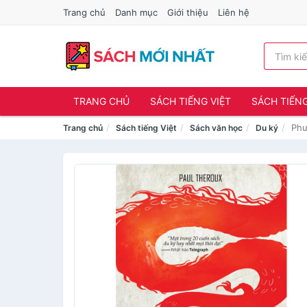
Trang chủ
Danh mục
Giới thiệu
Liên hệ
TRANG CHỦ
SÁCH TIẾNG VIỆT
SÁCH TIẾN
Phư
Trang chủ
Sách tiếng Việt
Sách văn học
Du ký