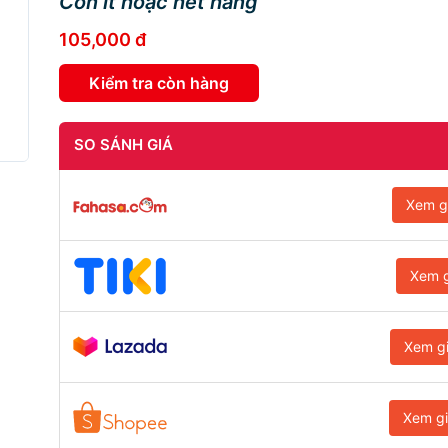
Còn ít hoặc hết hàng
105,000 đ
Kiểm tra còn hàng
SO SÁNH GIÁ
Xem g
Xem g
Xem g
Xem g