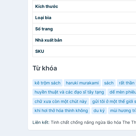
Kích thước
Loại bìa
Số trang
Nhà xuất bản
SKU
Từ khóa
kê trộm sách
haruki murakami
sách
rất thần 
huyền thuật và các đạo sĩ tây tạng
dế mèn phiêu
chữ xưa còn một chút này
gửi tôi ở một thế giới
khi hơi thở hóa thinh không
du ký
mùi hương t
Liên kết:
Tinh chất chống nắng ngừa lão hóa The T