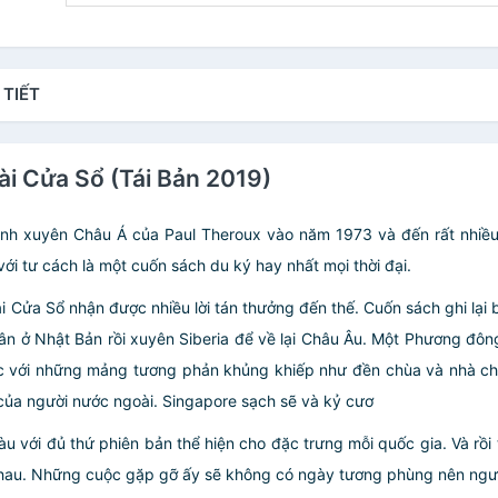
 TIẾT
i Cửa Sổ (Tái Bản 2019)
nh xuyên Châu Á của Paul Theroux vào năm 1973 và đến rất nhiề
 với tư cách là một cuốn sách du ký hay nhất mọi thời đại.
ửa Sổ nhận được nhiều lời tán thưởng đến thế. Cuốn sách ghi lại 
ở Nhật Bản rồi xuyên Siberia để về lại Châu Âu. Một Phương đông lộ
c với những mảng tương phản khủng khiếp như đền chùa và nhà ch
 của người nước ngoài. Singapore sạch sẽ và kỷ cươ
với đủ thứ phiên bản thể hiện cho đặc trưng mỗi quốc gia. Và rồi 
a nhau. Những cuộc gặp gỡ ấy sẽ không có ngày tương phùng nên ngườ