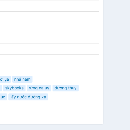
ơ lụa
nhã nam
skybooks
rừng na uy
dương thuỵ
cúc
lấy nước đường xa