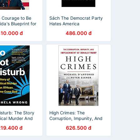
 Courage to Be
Sách The Democrat Party
ida's Blueprint for
Hates America
 Revival
410.000 đ
486.000 đ
sturb: The Story
High Crimes: The
tical Murder And
Corruption, Impunity, And
an Regime Gone
Impeachment Of Donald
219.400 đ
626.500 đ
Trump