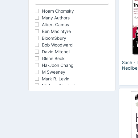
Noam Chomsky
Many Authors
Albert Camus
Ben Macintyre
BloomSbury
Bob Woodward
David Mitchell
Glenn Beck
Sách - 
Ha-Joon Chang
Neolibe
M Sweeney
Pandem
Mark R. Levin
for Rad
Noam 
Michael D'antonio
Michela Wrong
Owen Matthews
Ron DeSantis
Steven Levitsky
Tom Bingham