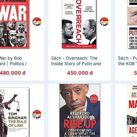
War by Bob
Sách - Overreach: The
Sách - Pu
d | Politics /
Inside Story of Putin and
the KGB 
on / History / Chính
Russia’s War Against
& then To
480.000 đ
450.000 đ
5
oại văn Lịch sử
Ukraine by Owen Matthews
History / 