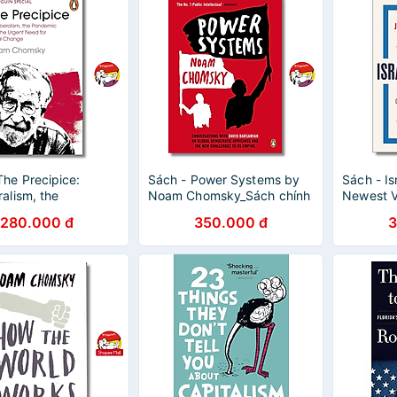
The Precipice:
Sách - Power Systems by
Sách - Is
ralism, the
Noam Chomsky_Sách chính
Newest V
ic, & Urgent Need
trị tiếng
Oldest H
280.000 đ
350.000 đ
3
ical Change by
Anh_Political/English
About It 
Chomsky
Simons