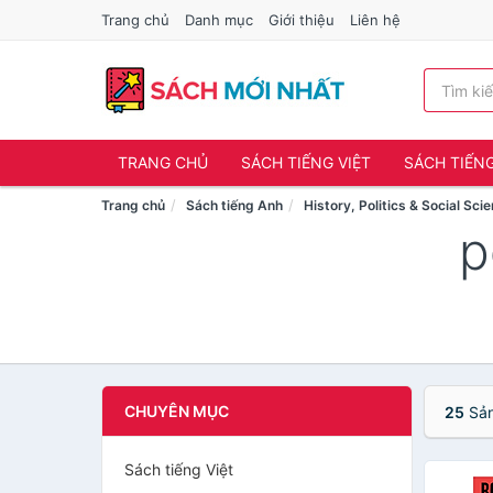
Trang chủ
Danh mục
Giới thiệu
Liên hệ
TRANG CHỦ
SÁCH TIẾNG VIỆT
SÁCH TIẾN
Trang chủ
Sách tiếng Anh
History, Politics & Social Sci
p
CHUYÊN MỤC
25
Sản
Sách tiếng Việt