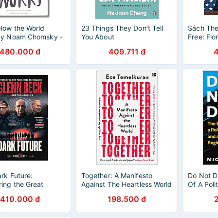
How the World
23 Things They Don't Tell
Sách The
by Noam Chomsky -
You About
Free: Flor
/ Nonfiction/ History
America's
480.000 đ
409.711 đ
sh
rk Future:
Together: A Manifesto
Do Not Di
ing the Great
Against The Heartless World
Of A Poli
 Terrifying Next
An Afric
410.000 đ
198.500 đ
The Great Reset
Bad