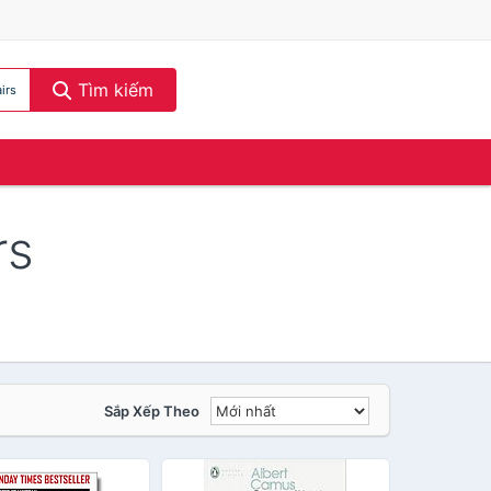
Tìm kiếm
irs
rs
Sắp Xếp Theo