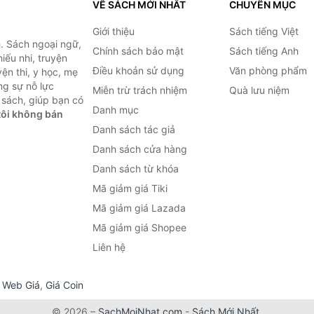
VỀ SÁCH MỚI NHẤT
CHUYÊN MỤC
Giới thiệu
Sách tiếng Việt
. Sách ngoại ngữ,
Chính sách bảo mật
Sách tiếng Anh
hiếu nhi, truyện
Điều khoản sử dụng
Văn phòng phẩm
ện thi, y học, mẹ
ng sự nỗ lực
Miễn trừ trách nhiệm
Quà lưu niệm
sách, giúp bạn có
Danh mục
ôi không bán
Danh sách tác giả
Danh sách cửa hàng
Danh sách từ khóa
Mã giảm giá Tiki
Mã giảm giá Lazada
Mã giảm giá Shopee
Liên hệ
,
Web Giá
,
Giá Coin
© 2026 –
SachMoiNhat.com
-
Sách Mới Nhất
.