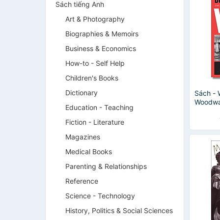
Sách tiếng Anh
Art & Photography
Biographies & Memoirs
Business & Economics
How-to - Self Help
Children's Books
Dictionary
Sách - 
Woodwar
Education - Teaching
Nonficti
trị / Ng
Fiction - Literature
Magazines
Medical Books
Parenting & Relationships
Reference
Science - Technology
History, Politics & Social Sciences