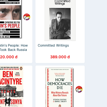
tin’s People: How
Committed Writings
Took Back Russia
ok on the West |
20.000 đ
389.000 đ
Politics