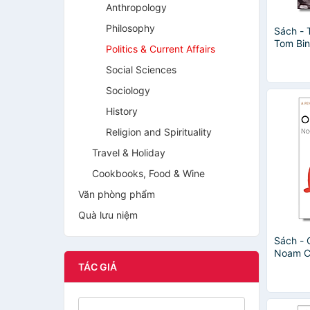
Anthropology
Philosophy
Sách - 
Tom Bin
Politics & Current Affairs
Law/ En
Ngoại 
Social Sciences
Sociology
History
Religion and Spirituality
Travel & Holiday
Cookbooks, Food & Wine
Văn phòng phẩm
Quà lưu niệm
Sách - 
Noam C
Philosop
TÁC GIẢ
Nonfict