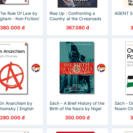
The Rule Of Law by
Rise Up : Confronting a
AGENT 
gham - Non Fiction/
Country at the Crossroads
glish book - Sách
380.000 đ
367.080 đ
Văn
On Anarchism by
Sách - A Brief History of the
Sách - O
homsky | English
Birth of the Nazis by Nigel
Noam Cho
hy - Politics
H. Jones | History
Nonfictio
280.000 đ
350.000 đ
3
ion | Sách ngoại văn
Nonfiction / Ngoại văn
Ngoại vă