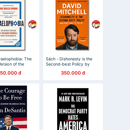
raelophobia: The
Sách - Dishonesty is the
ersion of the
Second-best Policy by
atred, What To Do
David Mitchell | English
50.000 đ
350.000 đ
by Jake Wallis
Comedy Book - Sách ngoại
văn