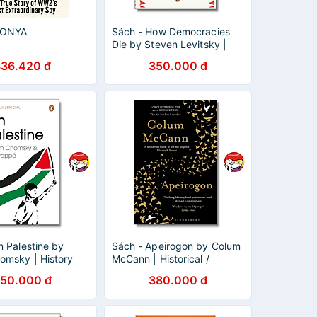
SONYA
Sách - How Democracies
Die by Steven Levitsky |
History / Politics Nonfiction
336.420 đ
350.000 đ
/ Ngoại văn Nhập khẩu
n Palestine by
Sách - Apeirogon by Colum
msky | History
McCann | Historical /
n / Pocket Size /
Political Fiction / Ngoại văn
50.000 đ
380.000 đ
n Nhập khẩu
Nhập khẩu