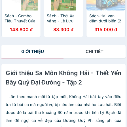
Sách - Combo
Sách - Thời Xa
Sách-Hai vạn
Tiểu Thuyết Của
Vắng - Lê Lựu
dặm dưới biển (2
Nhà Văn Lê Lựu:
cuốn)
148.800 đ
83.300 đ
315.000 đ
Sóng Ở Đáy
Sông + Thời Xa
Vắng (2 Cuốn)
GIỚI THIỆU
CHI TIẾT
Giới thiệu Sa Môn Không Hải - Thết Yến
Bầy Quỷ Đại Đường - Tập 2
Lần theo manh mối từ tập một, Không Hải bắt tay vào điều
tra từ bài ca mà người vợ bị mèo ám của nhà họ Lưu hát. Biết
được đó là bài thơ khoảng 60 năm trước khi tiên Lý Bạch đã
làm để ngợi ca vẻ đẹp của Dương Quý Phi sủng phi của