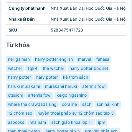
Công ty phát hành
Nhà Xuất Bản Đại Học Quốc Gia Hà Nội
Nhà xuất bản
Nhà Xuất Bản Đại Học Quốc Gia Hà Nội
SKU
5283475471728
Từ khóa
neil gaiman
harry potter english
marvel
fahasa
witcher
1q84
the witcher
harry potter box set
harry potter
hary potter
kê trộm sách
haruki murakami
murakami haruki
atermis fowl
otsuichi
artemis fowl
keigo higashino
where the crawdads sing
coraline
sách
sơn hải kinh
12 chòm sao
huyền thoại pháp sư 12 chòm sao tập 3
asbooks
nhã nam
sách giáo khoa lớp 11
ipm
thần thoại hy lạp
harry potter tập 5
nguyễn nhật ánh