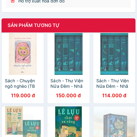
Hỗ trợ xuất hóa đơn đỏ
SẢN PHẨM TƯƠNG TỰ
Sách - Chuyện
Sách - Thư Viện
Sách - Thư Viện
ngõ nghèo (TB
Nửa Đêm - Nhã
Nửa Đêm - Nhã
2021) - Nhã Nam
Nam
Nam
119.000 đ
150.000 đ
114.000 đ