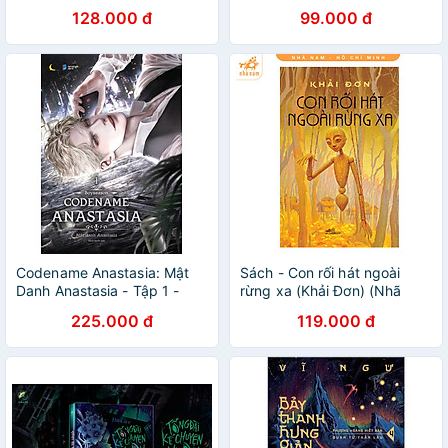
128.000 đ
99.000 đ
Codename Anastasia: Mật
Sách - Con rối hát ngoài
Danh Anastasia - Tập 1 -
rừng xa (Khải Đơn) (Nhã
Tặng 2 Bookmark (Số Lượng
Nam HCM)
225.000 đ
119.000 đ
Có Hạn)