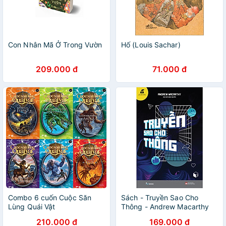
Con Nhân Mã Ở Trong Vườn
Hố (Louis Sachar)
209.000 đ
71.000 đ
Combo 6 cuốn Cuộc Săn
Sách - Truyền Sao Cho
Lùng Quái Vật
Thông - Andrew Macarthy
210.000 đ
169.000 đ