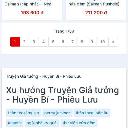
Gaiman (cập nhật) - Nhã
nửa đêm (Salman Rushdie)
Nam Official
(Nhã Nam Official)
193.600 đ
211.200 đ
Trang 1/39
1
2
3
4
5
6
7
8
9
10
»
Truyện Giả tưởng - Huyền Bí - Phiêu Lưu
Xu hướng Truyện Giả tưởng
- Huyền Bí - Phiêu Lưu
thần thoại hy lạp
percy jackson
thần thoại bắc âu
atlantis
ngôi nhà kỳ quái
thư viện nửa đêm