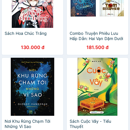
Sách Hoa Chúc Trắng
Combo Truyện Phiêu Lưu
Hấp Dẫn: Hai Vạn Dặm Dưới
Biển + Những Cuộc Phiêu
130.000 đ
181.500 đ
Lưu Của Tom Sawyer
(Truyện Hiện Đại Bán Chạy)
Nơi Khu Rừng Chạm Tới
Sách Cuộc Vây - Tiểu
Những Vì Sao
Thuyết