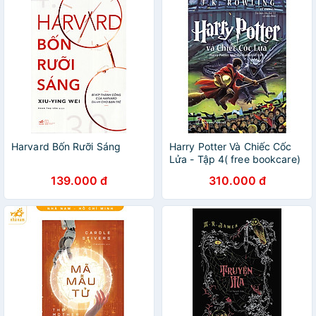
Harvard Bốn Rưỡi Sáng
Harry Potter Và Chiếc Cốc
Lửa - Tập 4( free bookcare)
139.000 đ
310.000 đ