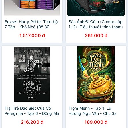
Boxset Harry Potter Trọn bộ
Săn Ảnh Đi Đêm (Combo tập
7 Tập - Khổ Nhỏ (Bộ 30
1+2) (Tiểu thuyết trinh thám)
Cuốn)
- AZVietNam
1.517.000 đ
261.000 đ
Trại Trẻ Đặc Biệt Của Cô
Trộm Mệnh - Tập 1: Lư
Peregrine - Tập 6 - Đồng Ma
Hương Ngư Văn - Chu Sa
Tiêu Điều
Chỉ Lối _LL
216.200 đ
189.000 đ