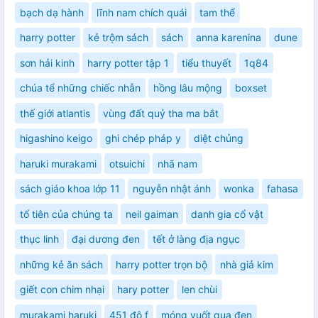
bạch dạ hành
lĩnh nam chích quái
tam thể
harry potter
kẻ trộm sách
sách
anna karenina
dune
sơn hải kinh
harry potter tập 1
tiểu thuyết
1q84
chúa tể những chiếc nhẫn
hồng lâu mộng
boxset
thế giới atlantis
vùng đất quỷ tha ma bắt
higashino keigo
ghi chép pháp y
diệt chủng
haruki murakami
otsuichi
nhã nam
sách giáo khoa lớp 11
nguyễn nhật ánh
wonka
fahasa
tổ tiên của chúng ta
neil gaiman
danh gia cổ vật
thục linh
đại dương đen
tết ở làng địa ngục
những kẻ ăn sách
harry potter trọn bộ
nhà giả kim
giết con chim nhại
hary potter
len chùi
murakami haruki
451 độ f
móng vuốt quạ đen