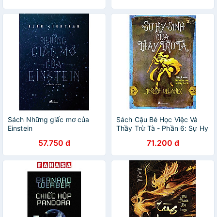
Sách Những giấc mơ của
Sách Cậu Bé Học Việc Và
Einstein
Thầy Trừ Tà - Phần 6: Sự Hy
Sinh Của Thầy Trừ Tà
57.750 đ
71.200 đ