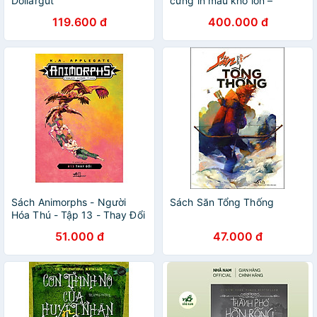
Dollargut
cứng in màu khổ lớn –
Nguyễn Công Hoan minh
119.600 đ
400.000 đ
họa- Nguyễn Dữ - bản dịch
của Trúc Khê – ấn bản kỷ
niệm 65 năm NXB Kim Đồng
Sách Animorphs - Người
Sách Săn Tổng Thống
Hóa Thú - Tập 13 - Thay Đổi
51.000 đ
47.000 đ