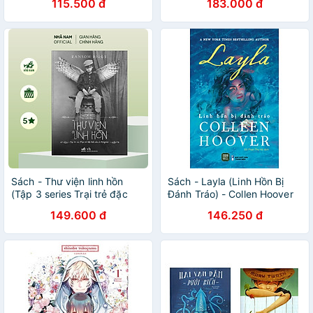
115.500 đ
183.000 đ
Sách - Thư viện linh hồn
Sách - Layla (Linh Hồn Bị
(Tập 3 series Trại trẻ đặc
Đánh Tráo) - Collen Hoover
biệt của cô Peregrine) - Nhã
149.600 đ
146.250 đ
Nam Official