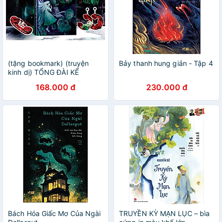
(tặng bookmark) (truyện
Bảy thanh hung giản - Tập 4
kinh dị) TỔNG ĐÀI KỂ
CHUYỆN LÚC 0H - Emma Hạ
168.000 đ
230.000 đ
My - Linh Lan Books
Bách Hóa Giấc Mơ Của Ngài
TRUYỀN KỲ MẠN LỤC – bìa