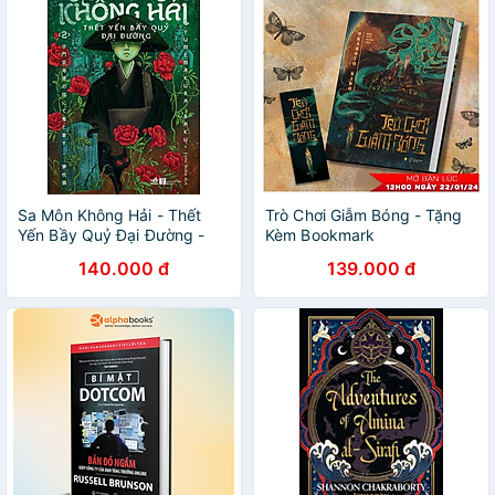
Sa Môn Không Hải - Thết
Trò Chơi Giẫm Bóng - Tặng
Yến Bầy Quỷ Đại Đường -
Kèm Bookmark
Tập 2
140.000 đ
139.000 đ