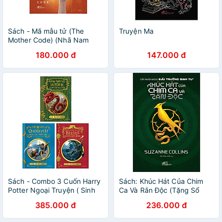
Sách - Mã mẫu tử (The
Truyện Ma
Mother Code) (Nhã Nam
HCM)
180.000 đ
147.000 đ
Sách - Combo 3 Cuốn Harry
Sách: Khúc Hát Của Chim
Potter Ngoại Truyện ( Sinh
Ca Và Rắn Độc (Tặng Sổ
Vật Huyền Bí, Qua Các Thời
Tay)
385.000 đ
236.000 đ
Đại, Người Hát Rong )