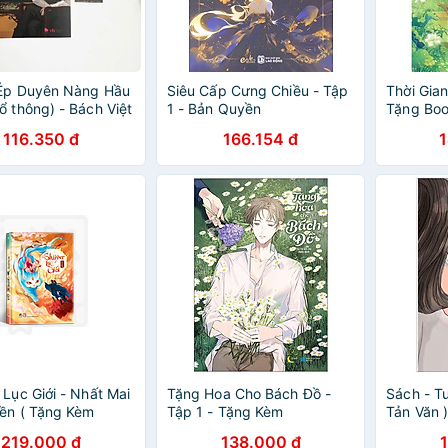
 Ép Duyên Nàng Hầu
Siêu Cấp Cưng Chiều - Tập
Thời Gian
ổ thông) - Bách Việt
1 - Bản Quyền
Tặng Boo
Có Hạn)
116.350 đ
166.154 đ
 Lục Giới - Nhất Mai
Tặng Hoa Cho Bách Đồ -
Sách - T
ền ( Tặng Kèm
Tập 1 - Tặng Kèm
Tản Văn 
k + 4 Postcard )
Bookmark
219.000 đ
138.000 đ