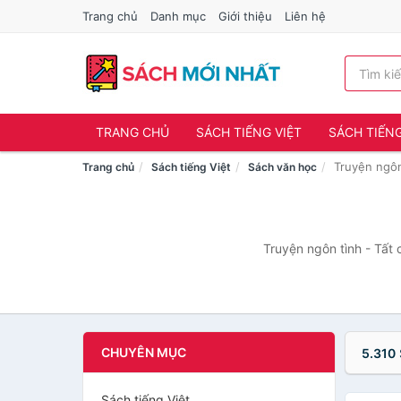
Trang chủ
Danh mục
Giới thiệu
Liên hệ
TRANG CHỦ
SÁCH TIẾNG VIỆT
SÁCH TIẾN
Truyện ngôn
Trang chủ
Sách tiếng Việt
Sách văn học
Truyện ngôn tình - Tất 
CHUYÊN MỤC
5.310
Sách tiếng Việt