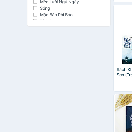
Mèo Lười Ngủ Ngày
Sống
Mặc Bảo Phi Bảo
Đinh Mặc
Nguyễn Ngọc Tư
Hoa Thanh Thần
Marc Levy
Ô Vân Nhiễm Nhiễm
Vũ Dương Thụy
Cho Nam Joo
Hồ Biểu Chánh
Sách Kh
Ngô Đồng Tư Ngữ
Sơn (Tr
Bà Tùng Long
Khốn Ỷ Nguy Lâu
Nam Cao
Bạch Lạc Mai
Đường Thất Công Tử
Trí
Jojo Moyes
Lục Dã Thiên Hạc
Phỉ Ngã Tư Tồn