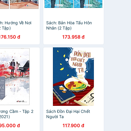
h: Hướng Về Nơi
Sách: Bản Hòa Tấu Hôn
2 Tập)
Nhân (2 Tập)
176.150 đ
173.958 đ
ương Cầm - Tập 2
Sách Đồn Đại Hại Chết
2021)
Người Ta
95.000 đ
117.900 đ