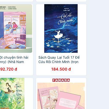
t chuyện tình hài
Sách Quay Lại Tuổi 17 Để
enry) (Nhã Nam
Cứu Rỗi Chính Mình (trọn
bộ) - Hoa Di - Tình cảm
192.720 đ
184.500 đ
lãng mạn, học đường, thanh
xuân, vườn trường