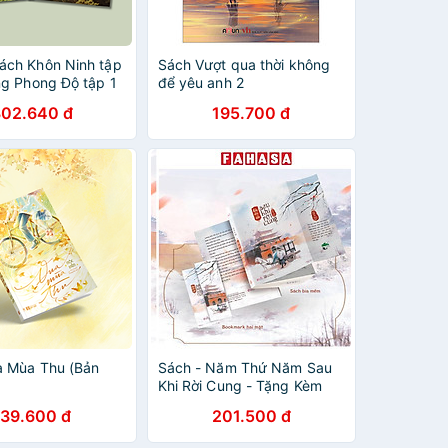
ch Khôn Ninh tập
Sách Vượt qua thời không
ng Phong Độ tập 1
để yêu anh 2
 Phong Độ tập 2
302.640 đ
195.700 đ
 Mùa Thu (Bản
Sách - Năm Thứ Năm Sau
Khi Rời Cung - Tặng Kèm
Bookmark
139.600 đ
201.500 đ