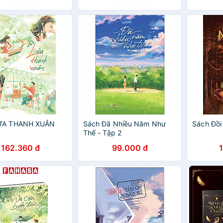
ỬA THANH XUÂN
Sách Đã Nhiều Năm Như
Sách Đồi
Thế - Tập 2
162.360 đ
99.000 đ