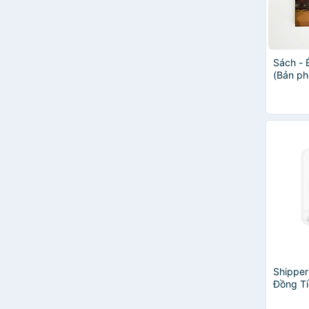
Tào Đình
Cố Mạn
Kỳ Tử
Úc Phức
Sách -
Bernhard Schlink
(Bản ph
Chu Ngọc
Lưu Liễm Tử
Mạn Mạn Hà Kỳ Đa
Vũ Trọng Phụng
Thạch Lam
Thư Nghi
Cửu Lộ Phi Hương
Lê Văn Nghĩa
Phù Bạch Khúc
Văn Giản Tử
Haruki Murakami
Huyền Mặc
L.M. Montgomery
Shipper
Đồng Ti
Tân Di Ổ
Bookmar
Yên La