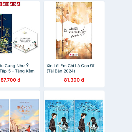
ậu Cung Như Ý
Xin Lỗi Em Chỉ Là Con Đĩ
 Tập 5 - Tặng Kèm
(Tái Bản 2024)
 Lục Giác Bồi
187.700 đ
81.300 đ