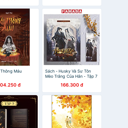
 Thông Máu
Sách - Husky Và Sư Tôn
Mèo Trắng Của Hắn - Tập 7
- Tặng Kèm Bookmark
104.250 đ
166.300 đ