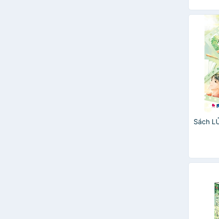
Ann Lee
Sách L