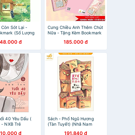
 Còn Sót Lại -
Cưng Chiều Anh Thêm Chút
kmark (Số Lượng
Nữa - Tặng Kèm Bookmark
Bồi Cứng
148.000 đ
185.000 đ
uổi 40 Yêu Dấu (
Sách - Phố Ngũ Hương
) - NXB Trẻ
(Tàn Tuyết) (Nhã Nam
HCM)
110.000 đ
191.840 đ