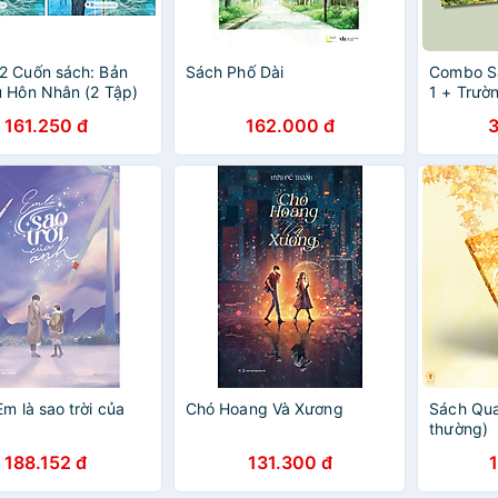
2 Cuốn sách: Bản
Sách Phố Dài
Combo Sá
 Hôn Nhân (2 Tập)
1 + Trườ
+ Trường
161.250 đ
162.000 đ
Em là sao trời của
Chó Hoang Và Xương
Sách Qua
thường)
188.152 đ
131.300 đ