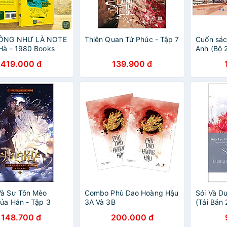
HÔNG NHƯ LÀ NOTE
Thiên Quan Tứ Phúc - Tập 7
Cuốn sác
Hà - 1980 Books
Anh (Bộ 
419.000 đ
139.900 đ
Và Sư Tôn Mèo
Combo Phù Dao Hoàng Hậu
Sói Và D
ủa Hắn - Tập 3
3A Và 3B
(Tái Bản 
148.700 đ
200.000 đ