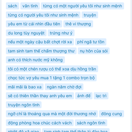
sách
vãn tình
từng có một người yêu tôi như sinh mệnh
từng có người yêu tôi như sinh mệnh
truyện
yêu em từ cái nhìn đầu tiên
thê vi thượng
du long tùy nguyệt
trứng như ý
nếu một ngày cậu bất chợt rời xa
phỉ ngã tư tồn
tam sinh tam thế chẩm thượng thư
nụ hôn của sói
anh có thích nước mỹ không
tôi có một chén rượu có thể xoa dịu hồng trần
chọc tức vợ yêu mua 1 tặng 1 combo trọn bộ
mãi mãi là bao xa
ngàn năm chờ đợi
sẽ có thiên thần thay anh yêu em
ảnh đế
lạc trì
truyện ngôn tình
ngỡ chỉ là thoáng qua mà một đời thương nhớ
đông cung
động phòng hoa chúc cách vách
sách ngôn tình
nhiệt độ xã giao
tam sinh tam thế thập lý đào hoa