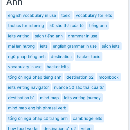
Anh
english vocabulary in use
toeic
vocabulary for ielts
tactics for listening
50 sắc thái của từ
tiếng anh
ielts writing
sách tiếng anh
grammar in use
mai lan hương
ielts
english grammar in use
sách ielts
ngữ pháp tiếng anh
destination
hacker toeic
vocabulary in use
hacker ielts
tổng ôn ngữ pháp tiếng anh
destination b2
moonbook
ielts writing navigator
nuance 50 sắc thái của từ
destination b1
mind map
ielts writing journey
mind map english phrasal verb
tổng ôn ngữ pháp cô trang anh
cambridge ielts
how food works
destination c1 c2
vstep