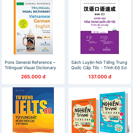
Pons General Reference –
Sách Luyện Nói Tiếng Trung
Trilingual Visual Dictionary
Quốc Cấp Tốc - Trình Độ Sơ
Vietnamese – German –
Cấp - Tập 1 (Kèm CD Hoặc
265.000 đ
137.000 đ
English
File MP3) (Tái Bản)