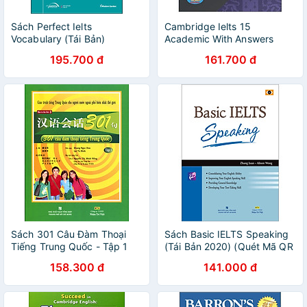
Sách Perfect Ielts
Cambridge Ielts 15
Vocabulary (Tái Bản)
Academic With Answers
(Savina)
195.700 đ
161.700 đ
Sách 301 Câu Đàm Thoại
Sách Basic IELTS Speaking
Tiếng Trung Quốc - Tập 1
(Tái Bản 2020) (Quét Mã QR
(Kèm CD Hoặc File MP3) -
Hoặc Vào Trang Web Để
158.300 đ
141.000 đ
Tái Bản
Nghe File Mp3)