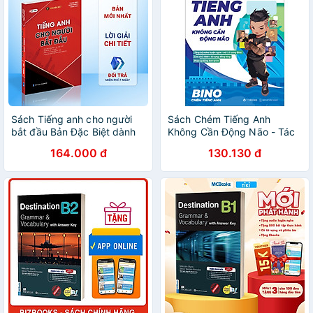
Sách Tiếng anh cho người
Sách Chém Tiếng Anh
bắt đầu Bản Đặc Biệt dành
Không Cần Động Não - Tác
cho người mất gốc tiếng Anh
giả Vũ Vi Bình (Bino Chém
164.000 đ
130.130 đ
Moonbook
tiếng anh) - Phiên bản đặc
biệt