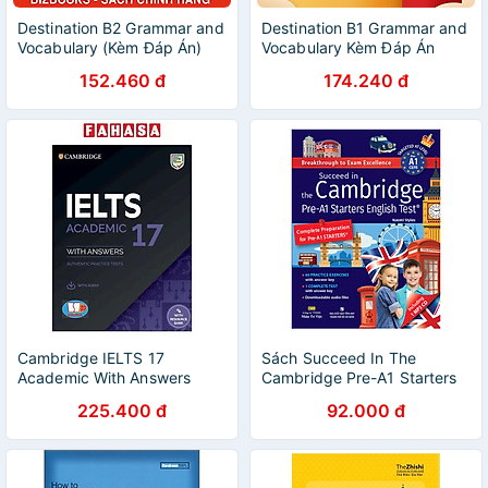
Destination B2 Grammar and
Destination B1 Grammar and
Vocabulary (Kèm Đáp Án)
Vocabulary Kèm Đáp Án
Tặng Audio và bài tập thực
152.460 đ
174.240 đ
hành MCBooks
Cambridge IELTS 17
Sách Succeed In The
Academic With Answers
Cambridge Pre-A1 Starters
(Savina)
English Test (Kèm CD Hoặc
225.400 đ
92.000 đ
File MP3)