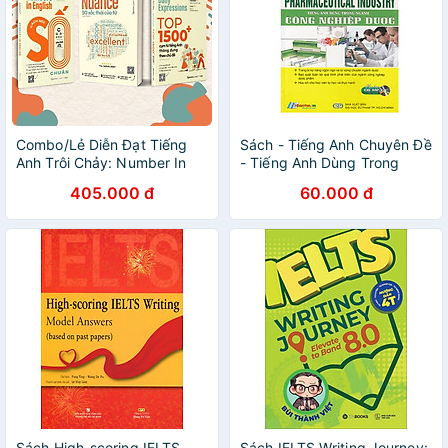
Combo/Lẻ Diễn Đạt Tiếng
Sách - Tiếng Anh Chuyên Đề
Anh Trôi Chảy: Number In
- Tiếng Anh Dùng Trong
English - Cách Nói Số Chuẩn
Ngành Công Nghiệp Dược
405.000 đ
60.000 đ
+ Nuance - 50 Sắc Thái Của
Từ + Top 1500+ Cụm Từ
Tiếng Anh Thông Dụng Theo
Chủ Đề
Sách High-scoring IELTS
Sách IELTS Writing Journey: