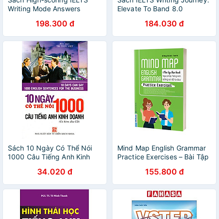
Writing Mode Answers
Elevate To Band 8.0
(Không CD)
198.300 đ
184.030 đ
Sách 10 Ngày Có Thể Nói
Mind Map English Grammar
1000 Câu Tiếng Anh Kinh
Practice Exercises – Bài Tập
Doanh (Kèm CD)
Thực Hành Ngữ Pháp Tiếng
34.020 đ
155.800 đ
Anh Bằng Sơ Đồ Tư Duy