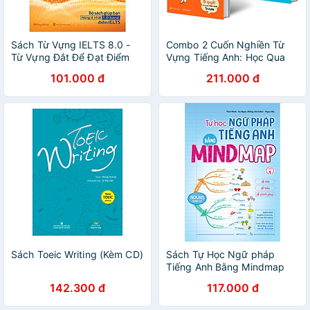
Sách Từ Vựng IELTS 8.0 -
Combo 2 Cuốn Nghiền Từ
Từ Vựng Đắt Để Đạt Điểm
Vựng Tiếng Anh: Học Qua
Cao 4 Kỹ Năng
Gốc Từ Bằng Hình Ảnh - Gốc
101.000 đ
211.000 đ
Từ Là Bí Quyết Để Ghi Nhớ
Hàng Nghìn Từ Vựng
Sách Toeic Writing (Kèm CD)
Sách Tự Học Ngữ pháp
Tiếng Anh Bằng Mindmap
Tập 1
142.300 đ
117.000 đ