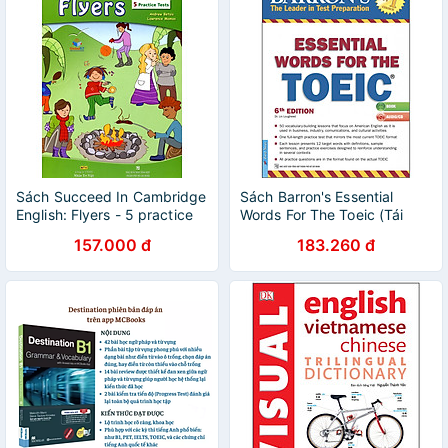
Sách Succeed In Cambridge
Sách Barron's Essential
English: Flyers - 5 practice
Words For The Toeic (Tái
test (Kèm CD)
Bản)
157.000 đ
183.260 đ