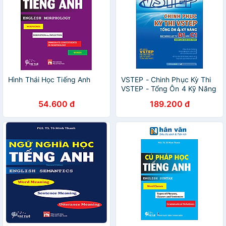
Hình Thái Học Tiếng Anh
VSTEP - Chinh Phục Kỳ Thi
VSTEP - Tổng Ôn 4 Kỹ Năng
Bậc Năng Lực Từ B1 Đến C1
54.600 đ
189.200 đ