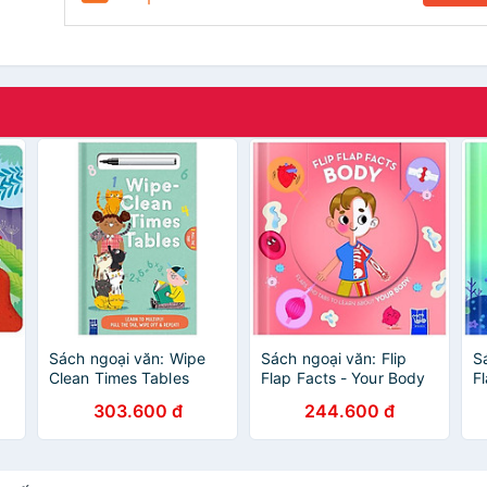
Sách ngoại văn: Wipe
Sách ngoại văn: Flip
S
Clean Times Tables
Flap Facts - Your Body
F
303.600 đ
244.600 đ