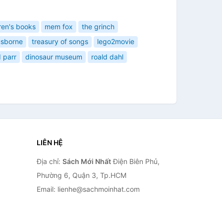
ren's books
mem fox
the grinch
usborne
treasury of songs
lego2movie
 parr
dinosaur museum
roald dahl
LIÊN HỆ
Địa chỉ:
Sách Mới Nhất
Điện Biên Phủ,
Phường 6, Quận 3, Tp.HCM
Email: lienhe@sachmoinhat.com