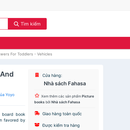
Tìm kiếm
ers For Toddlers - Vehicles
 And
Cửa hàng:
Nhà sách Fahasa
của Yoyo
Xem thêm các sản phẩm
Picture
books
bởi
Nhà sách Fahasa
Giao hàng toàn quốc
A board book
on favored by
Được kiểm tra hàng