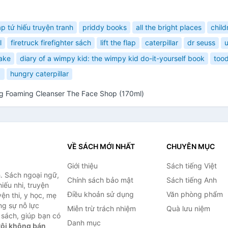
ập tứ hiếu truyện tranh
priddy books
all the bright places
child
l
firetruck firefighter sách
lift the flap
caterpillar
dr seuss
lake
diary of a wimpy kid: the wimpy kid do-it-yourself book
tood
1
hungry caterpillar
g Foaming Cleanser The Face Shop (170ml)
VỀ SÁCH MỚI NHẤT
CHUYÊN MỤC
Giới thiệu
Sách tiếng Việt
. Sách ngoại ngữ,
Chính sách bảo mật
Sách tiếng Anh
hiếu nhi, truyện
Điều khoản sử dụng
Văn phòng phẩm
ện thi, y học, mẹ
ng sự nỗ lực
Miễn trừ trách nhiệm
Quà lưu niệm
sách, giúp bạn có
Danh mục
ôi không bán