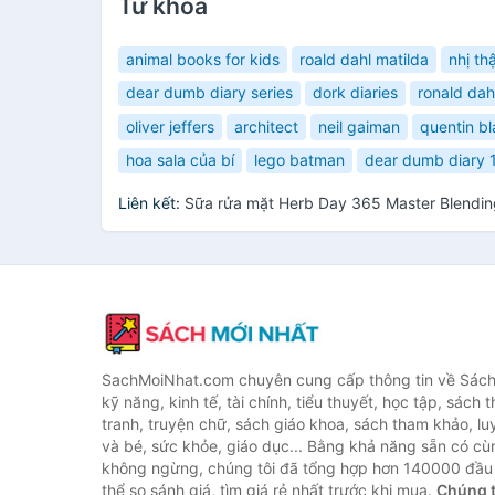
Từ khóa
animal books for kids
roald dahl matilda
nhị th
dear dumb diary series
dork diaries
ronald dah
oliver jeffers
architect
neil gaiman
quentin b
hoa sala của bí
lego batman
dear dumb diary 
Liên kết:
Sữa rửa mặt Herb Day 365 Master Blendin
SachMoiNhat.com chuyên cung cấp thông tin về Sách
kỹ năng, kinh tế, tài chính, tiểu thuyết, học tập, sách t
tranh, truyện chữ, sách giáo khoa, sách tham khảo, luy
và bé, sức khỏe, giáo dục... Bằng khả năng sẵn có cù
không ngừng, chúng tôi đã tổng hợp hơn 140000 đầu 
thể so sánh giá, tìm giá rẻ nhất trước khi mua.
Chúng t