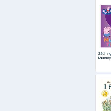
Giulia Pesavento
Ian Whybrow
Igloo Books
Imagine That
Jeff Brown
Lesley Sims
Phidal Publishing Inc
Workman Publishing
Abigail Wheatley
Sách ng
Claire Belton
Mummy P
Claire Philip
Emily Bone
Fiona Watt
Fran Bromage
Highlights
Jeff Kinney
Jonathan Litton
Jory John
Kate DiCamillo
Katie Daynes