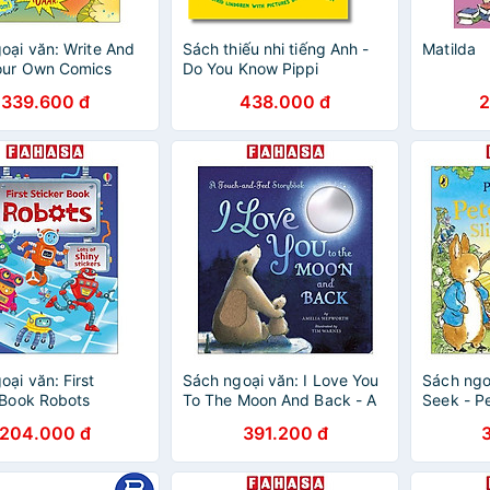
oại văn: Write And
Sách thiếu nhi tiếng Anh -
Matilda
our Own Comics
Do You Know Pippi
Longstocking?
339.600 đ
438.000 đ
2
oại văn: First
Sách ngoại văn: I Love You
Sách ngo
 Book Robots
To The Moon And Back - A
Seek - Pe
Touch-And-Feel Book
Peter’s E
204.000 đ
391.200 đ