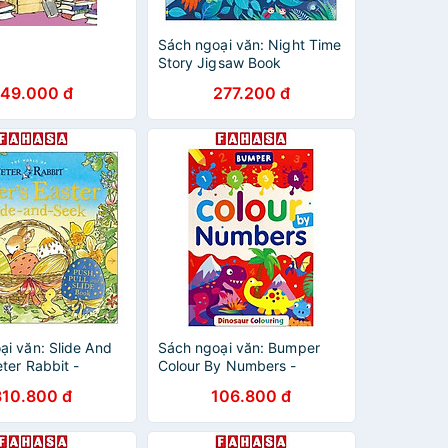
Sách ngoại văn: Night Time
Story Jigsaw Book
49.000 đ
277.200 đ
ại văn: Slide And
Sách ngoại văn: Bumper
ter Rabbit -
Colour By Numbers -
aster
Dinosaur
310.800 đ
106.800 đ