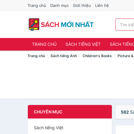
Trang chủ
Danh mục
Giới thiệu
Liên hệ
TRANG CHỦ
SÁCH TIẾNG VIỆT
SÁCH TIẾN
Trang chủ
Sách tiếng Anh
Children's Books
Picture 
CHUYÊN MỤC
562
Sả
Sách tiếng Việt