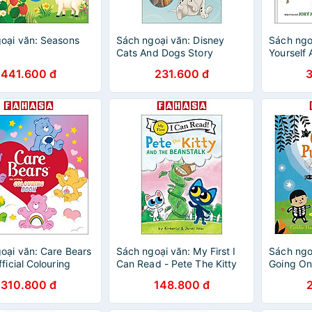
oại văn: Seasons
Sách ngoại văn: Disney
Sách ngo
Cats And Dogs Story
Yourself 
Collection
Christma
441.600 đ
231.600 đ
oại văn: Care Bears
Sách ngoại văn: My First I
Sách ngo
ficial Colouring
Can Read - Pete The Kitty
Going On
And The Beanstalk
310.800 đ
148.800 đ