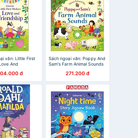
i văn: Little First
Sách ngoại văn: Poppy And
 Love And
Sam's Farm Animal Sounds
ip
04.000 đ
271.200 đ