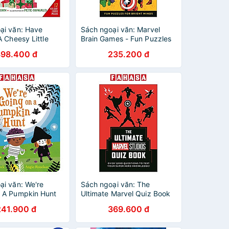
ại văn: Have
Sách ngoại văn: Marvel
A Cheesy Little
Brain Games - Fun Puzzles
s
For Bright Minds
398.400 đ
235.200 đ
ại văn: We're
Sách ngoại văn: The
 A Pumpkin Hunt
Ultimate Marvel Quiz Book
241.900 đ
369.600 đ