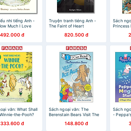
ếu nhi tiếng Anh -
Truyện tranh tiéng Anh -
Sách ngo
How Much I Love
The Faint of Heart
Princess
See Me!
Search An
492.000 đ
820.500 đ
Book
oại văn: What Shall
Sách ngoại văn: The
Sách ngo
Winnie-the-Pooh?
Berenstain Bears Visit The
- Peppa'
Ice Age
333.600 đ
148.800 đ