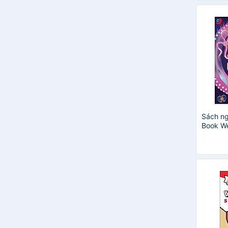
Sách ng
Book W
Creatur