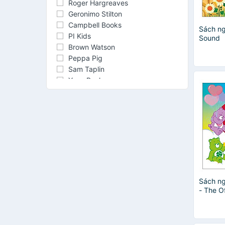
Roger Hargreaves
Geronimo Stilton
Campbell Books
Sách ng
PI Kids
Sound
Brown Watson
Peppa Pig
Sam Taplin
Yoyo Books
Eric Carle
Ken Spillman
Russell Punter
Allan Ahlberg
Dav Pilkey
Disney Books
Hinkler
Roger Priddy
Anthony Browne
Sách ng
- The Of
Autumn Publishing
Book
Beatrix Potter
David Walliams
Drew Brockington