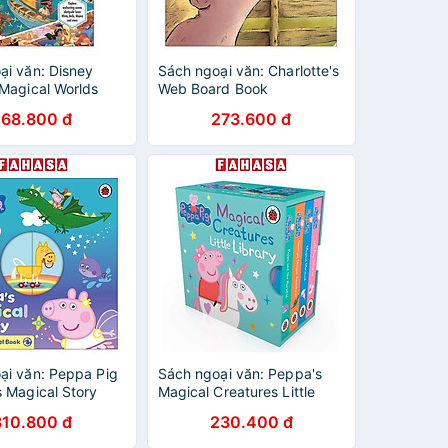
ại văn: Disney
Sách ngoại văn: Charlotte's
 Magical Worlds
Web Board Book
d Find Activity
268.800 đ
273.600 đ
ại văn: Peppa Pig
Sách ngoại văn: Peppa's
s Magical Story
Magical Creatures Little
Library
310.800 đ
230.400 đ