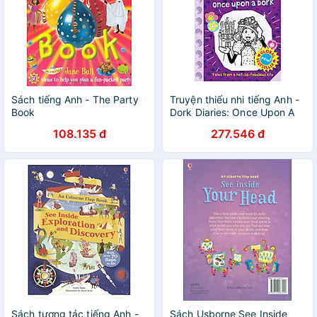
Sách tiếng Anh - The Party
Truyện thiếu nhi tiếng Anh -
Book
Dork Diaries: Once Upon A
Dork
108.135 đ
277.546 đ
Sách tương tác tiếng Anh -
Sách Usborne See Inside