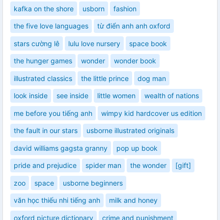
kafka on the shore
usborn
fashion
the five love languages
từ điển anh anh oxford
stars cường lê
lulu love nursery
space book
the hunger games
wonder
wonder book
illustrated classics
the little prince
dog man
look inside
see inside
little women
wealth of nations
me before you tiếng anh
wimpy kid hardcover us edition
the fault in our stars
usborne illustrated originals
david williams gagsta granny
pop up book
pride and prejudice
spider man
the wonder
[gift]
zoo
space
usborne beginners
văn học thiếu nhi tiếng anh
milk and honey
oxford picture dictionary
crime and punishment