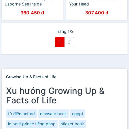
Usborne See Inside
Your Head
Exploration and Discovery
360.450 đ
307.400 đ
Trang 1/2
1
2
Growing Up & Facts of Life
Xu hướng Growing Up &
Facts of Life
từ điển oxford
dinosaur book
egypt
le petit prince tiếng pháp
sticker book