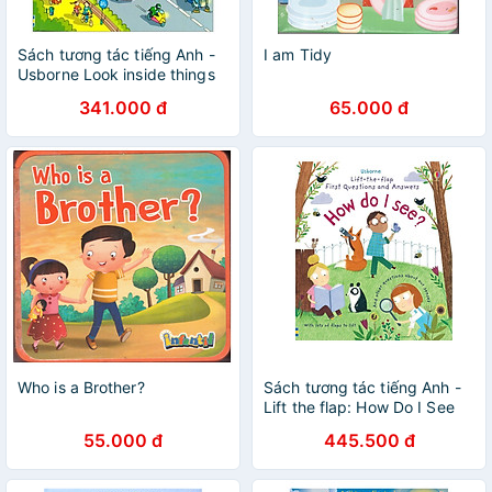
Sách tương tác tiếng Anh -
I am Tidy
Usborne Look inside things
that go
341.000 đ
65.000 đ
Who is a Brother?
Sách tương tác tiếng Anh -
Lift the flap: How Do I See
55.000 đ
445.500 đ