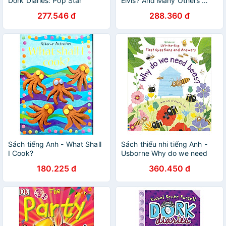
Dork Diaries: Pop Star
Elvis? And Many Others …
277.546 đ
288.360 đ
Sách tiếng Anh - What Shall
Sách thiếu nhi tiếng Anh -
I Cook?
Usborne Why do we need
bees?
180.225 đ
360.450 đ