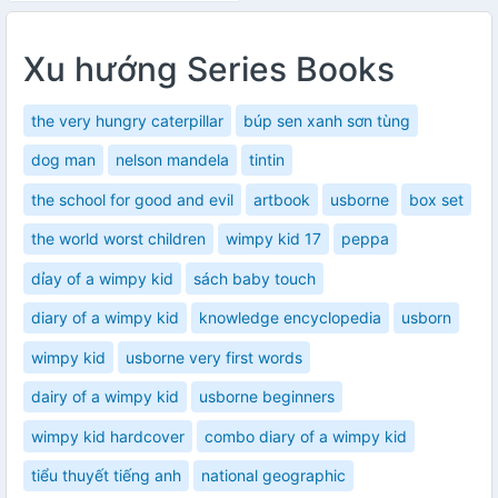
Xu hướng Series Books
the very hungry caterpillar
búp sen xanh sơn tùng
dog man
nelson mandela
tintin
the school for good and evil
artbook
usborne
box set
the world worst children
wimpy kid 17
peppa
dỉay of a wimpy kid
sách baby touch
diary of a wimpy kid
knowledge encyclopedia
usborn
wimpy kid
usborne very first words
dairy of a wimpy kid
usborne beginners
wimpy kid hardcover
combo diary of a wimpy kid
tiểu thuyết tiếng anh
national geographic