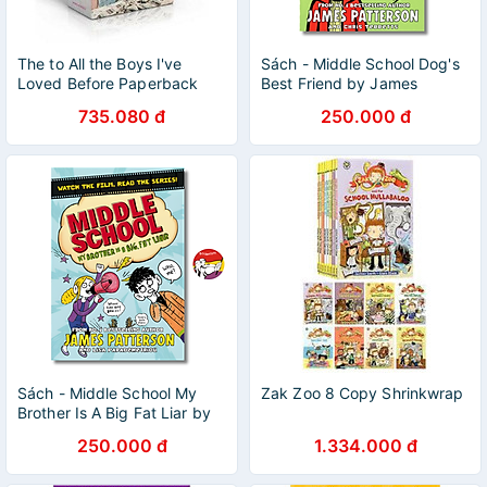
The to All the Boys I've
Sách - Middle School Dog's
Loved Before Paperback
Best Friend by James
Collection
Patterson/ Sách thiếu nhi
735.080 đ
250.000 đ
tiếng Anh
Sách - Middle School My
Zak Zoo 8 Copy Shrinkwrap
Brother Is A Big Fat Liar by
James Patterson - Sách
250.000 đ
1.334.000 đ
ngoại văn, sách thiếu nhi
tiếng Anh, bìa mềm