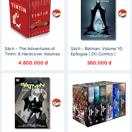
Sách - The Adventures of
Sách - Batman, Volume 10:
Tintin: 8 Hardcover Volumes
Epilogue | DC Comics /
by Hergé | Hộp 8 cuốn / Bìa
Hardcover Graphic Novels /
4.800.000 đ
360.000 đ
cứng / Ngoại văn
Truyện tranh Nhập khẩu