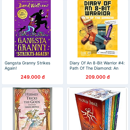
Gangsta Granny Strikes
Diary Of An 8-Bit Warrior #4:
Again!
Path Of The Diamond: An
Unofficial Minecraft
249.000 đ
209.000 đ
Adventure