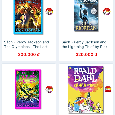
Sách - Percy Jackson and
Sách - Percy Jackson and
The Olympians : The Last
the Lightning Thief by Rick
Olympian by Rick
Riordan - Fantasy ,Young
300.000 đ
320.000 đ
Riordan|Sách tiếng anh|
Adult
Thiếu nhi