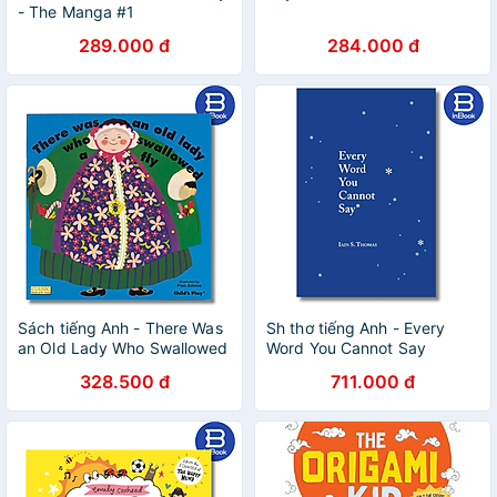
- The Manga #1
289.000 đ
284.000 đ
Sách tiếng Anh - There Was
Sh thơ tiếng Anh - Every
an Old Lady Who Swallowed
Word You Cannot Say
a Fly
328.500 đ
711.000 đ