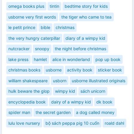
omega books plus
tintin
bedtime story for kids
usborne very first words
the tiger who came to tea
le petit prince
bible
christmas
the very hungry caterpillar
diary of a wimpy kid
nutcracker
snoopy
the night before christmas
lake press
hamlet
alice in wonderland
pop up book
christmas books
usborne
activity book
sticker book
william shakespeare
usborn
usborne illustrated originals
hulk beware the glop
wimpy kid
sách unicorn
encyclopedia book
dairy of a wimpy kid
dk book
spider man
the secret garden
a dog called money
lulu love nursery
bộ sách peppa pig 10 cuốn
roald dahl