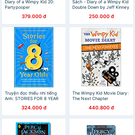
Diary of a Wimpy Kid 20:
Sách - Diary of a Wimpy Kid
Partypooper
Double Down by Jeff Kinney
- Fiction/Middle Grade -
379.000 đ
250.000 đ
Sách Ngoại Văn
Truyện đọc thiếu nhi tiếng
The Wimpy Kid Movie Diary:
Anh: STORIES FOR 8 YEAR
The Next Chapter
OLDS
Hardcover
324.000 đ
440.800 đ