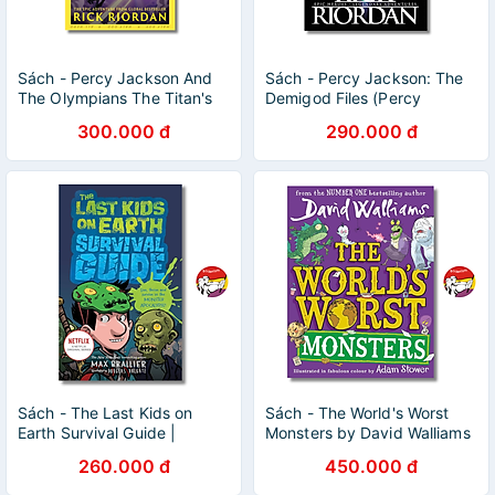
Sách - Percy Jackson And
Sách - Percy Jackson: The
The Olympians The Titan's
Demigod Files (Percy
Curse by Rick Riordan |
Jackson and the Olympians)
300.000 đ
290.000 đ
Children's Books / Văn học
by Rick Riordan | Children's
giả tưởng
books / Văn học
Sách - The Last Kids on
Sách - The World's Worst
Earth Survival Guide |
Monsters by David Walliams
Graphic Novels / Comics /
- Sách ngoại văn
260.000 đ
450.000 đ
Truyện tranh Tiếng Anh