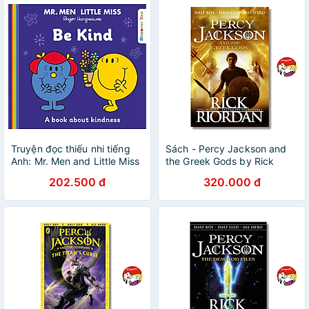
Truyện đọc thiếu nhi tiếng
Sách - Percy Jackson and
Anh: Mr. Men and Little Miss
the Greek Gods by Rick
Discover You — MR. MEN
Riordan - Sách tiếng anh
202.500 đ
320.000 đ
LITTLE MISS: BE KIND
thiếu nhi