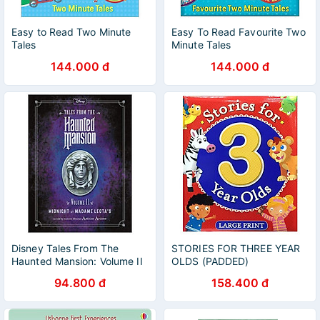
Easy to Read Two Minute
Easy To Read Favourite Two
Tales
Minute Tales
144.000 đ
144.000 đ
Disney Tales From The
STORIES FOR THREE YEAR
Haunted Mansion: Volume II
OLDS (PADDED)
Midnight At Madame Leota's
94.800 đ
158.400 đ
(Haunted Mansions Disney)