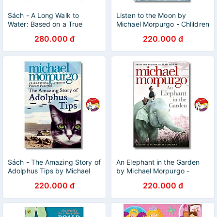
Sách - A Long Walk to
Listen to the Moon by
Water: Based on a True
Michael Morpurgo - Chlildren
Story by Linda Sue Park #1
Story book in English - Sách
280.000 đ
220.000 đ
Best Seller in Children's
Ngoại Văn Nhập Khẩu
Africa Books/Ngoại văn
chính hãng
Sách - The Amazing Story of
An Elephant in the Garden
Adolphus Tips by Michael
by Michael Morpurgo -
Morpurgo - Children Story
Children Story book in
220.000 đ
220.000 đ
book in English
English - Sách Ngoại Văn