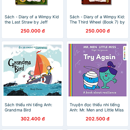
Sách - Diary of a Wimpy Kid
Sách - Diary of a Wimpy Kid:
the Last Straw by Jeff
The Third Wheel (Book 7) by
Kinney -
Jeff Kinney -
250.000 đ
250.000 đ
Fiction/Humor/Childrens -
Fiction/Humor/Childrens
Sách Ngoại Văn
Sách thiếu nhi tiếng Anh:
Truyện đọc thiếu nhi tiếng
Grandma Bird
Anh: Mr. Men and Little Miss
Discover You — MR. MEN
302.400 đ
202.500 đ
LITTLE MISS: TRY AGAIN