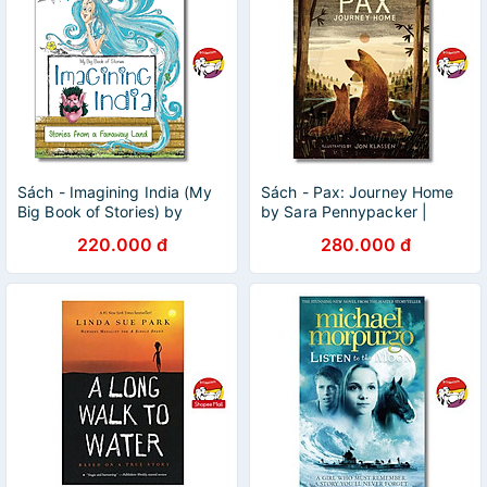
Sách - Imagining India (My
Sách - Pax: Journey Home
Big Book of Stories) by
by Sara Pennypacker |
Offshoot Books
Childrens Novel / Tiểu
220.000 đ
280.000 đ
thuyết trẻ em / Ngoại văn