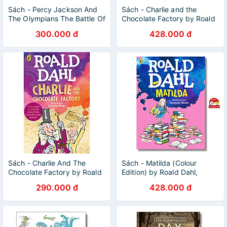
Sách - Percy Jackson And
Sách - Charlie and the
The Olympians The Battle Of
Chocolate Factory by Roald
The Labyrinth by Rick
Dahl, Quentin Blake - Sách
300.000 đ
428.000 đ
Riordan
Tiếng Anh trẻ em
Sách - Charlie And The
Sách - Matilda (Colour
Chocolate Factory by Roald
Edition) by Roald Dahl,
Dahl - Childrens Book in
Quentin Blake - Nhập khẩu
290.000 đ
428.000 đ
English
UK/English Children Book