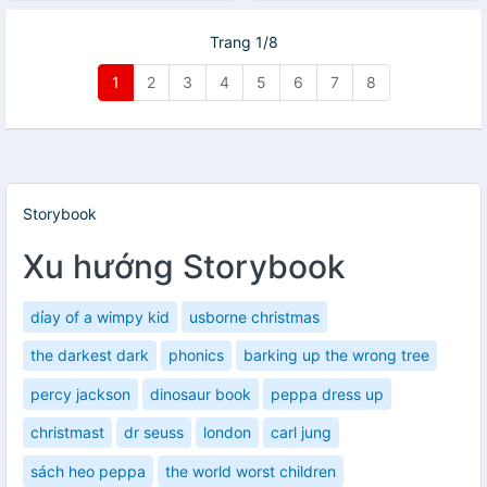
Trang 1/8
1
2
3
4
5
6
7
8
Storybook
Xu hướng Storybook
dỉay of a wimpy kid
usborne christmas
the darkest dark
phonics
barking up the wrong tree
percy jackson
dinosaur book
peppa dress up
christmast
dr seuss
london
carl jung
sách heo peppa
the world worst children