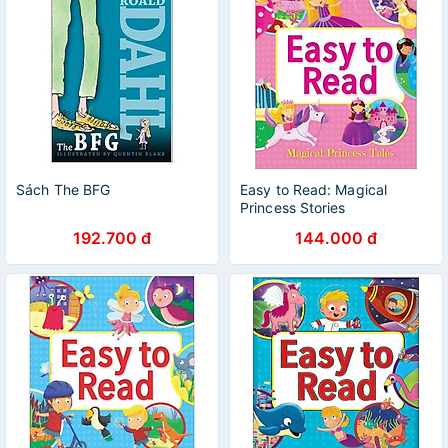
Sách The BFG
Easy to Read: Magical
Princess Stories
192.700 đ
144.000 đ