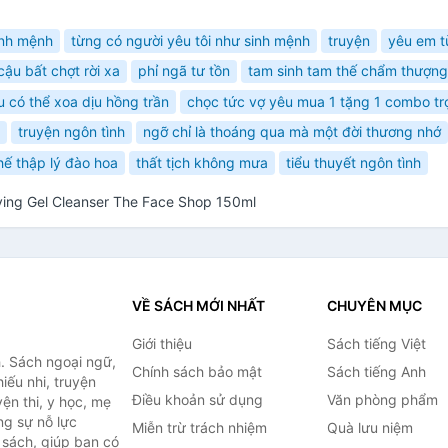
inh mệnh
từng có người yêu tôi như sinh mệnh
truyện
yêu em từ
ậu bất chợt rời xa
phỉ ngã tư tồn
tam sinh tam thế chẩm thượng
u có thể xoa dịu hồng trần
chọc tức vợ yêu mua 1 tặng 1 combo tr
truyện ngôn tình
ngỡ chỉ là thoáng qua mà một đời thương nhớ
hế thập lý đào hoa
thất tịch không mưa
tiểu thuyết ngôn tình
fying Gel Cleanser The Face Shop 150ml
VỀ SÁCH MỚI NHẤT
CHUYÊN MỤC
Giới thiệu
Sách tiếng Việt
. Sách ngoại ngữ,
Chính sách bảo mật
Sách tiếng Anh
hiếu nhi, truyện
Điều khoản sử dụng
Văn phòng phẩm
ện thi, y học, mẹ
ng sự nỗ lực
Miễn trừ trách nhiệm
Quà lưu niệm
sách, giúp bạn có