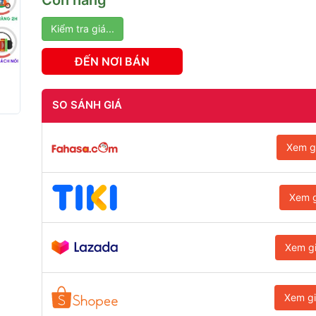
Còn hàng
Kiểm tra giá...
ĐẾN NƠI BÁN
SO SÁNH GIÁ
Xem g
Xem g
Xem g
Xem g