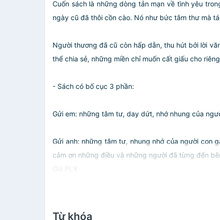
Cuốn sách là những dòng tản mạn về tình yêu trong
ngày cũ đã thôi cồn cào. Nó như bức tâm thư mà tá
Người thương đã cũ còn hấp dẫn, thu hút bởi lời v
thể chia sẻ, những miền chỉ muốn cất giấu cho riêng
- Sách có bố cục 3 phần:
Gửi em: những tâm tư, day dứt, nhớ nhung của người
Gửi anh: những tâm tư, nhung nhớ của người con gá
cảm ơn những điều và những người đã từng đến bên
Giá PLX
Từ khóa