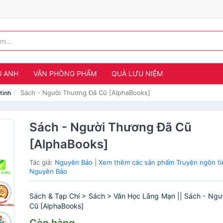
G ANH
VĂN PHÒNG PHẨM
QUÀ LƯU NIỆM
Sách - Người Thương Đã Cũ [AlphaBooks]
tình
Sách - Người Thương Đã Cũ
[AlphaBooks]
Tác giả:
Nguyên Bảo
|
Xem thêm các sản phẩm Truyện ngôn tì
Nguyên Bảo
Sách & Tạp Chí > Sách > Văn Học Lãng Mạn || Sách - Ng
Cũ [AlphaBooks]