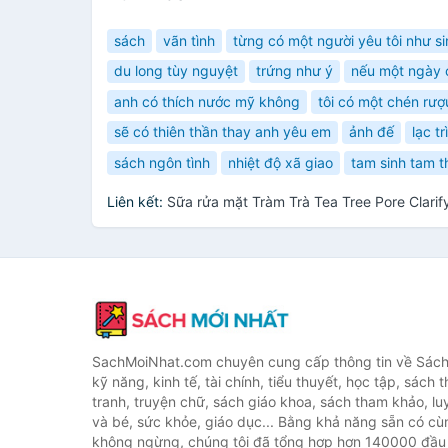
sách
vãn tình
từng có một người yêu tôi như s
du long tùy nguyệt
trứng như ý
nếu một ngày c
anh có thích nước mỹ không
tôi có một chén rượ
sẽ có thiên thần thay anh yêu em
ảnh đế
lạc trì
sách ngôn tình
nhiệt độ xã giao
tam sinh tam t
Liên kết:
Sữa rửa mặt Tràm Trà Tea Tree Pore Clari
SachMoiNhat.com chuyên cung cấp thông tin về Sách
kỹ năng, kinh tế, tài chính, tiểu thuyết, học tập, sách t
tranh, truyện chữ, sách giáo khoa, sách tham khảo, luy
và bé, sức khỏe, giáo dục... Bằng khả năng sẵn có cù
không ngừng, chúng tôi đã tổng hợp hơn 140000 đầu 