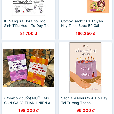
Kĩ Năng Xã Hội Cho Học
Combo sách: 101 Truyện
Sinh Tiểu Học - Tư Duy Tích
Hay Theo Bước Bé Gái
Cực
Trưởng Thành + 101 Truyện
81.700 đ
166.250 đ
Hay Theo Bước Bé Trai
Trưởng Thành (Tái Bản)
(Combo 2 cuốn) NUÔI DẠY
Sách Giá Như Có Ai Đó Dạy
CON GÁI VỊ THÀNH NIÊN &
Tôi Trưởng Thành
NUÔI DẠY CON TRAI VỊ
198.000 đ
96.000 đ
THÀNH NIÊN - Christina