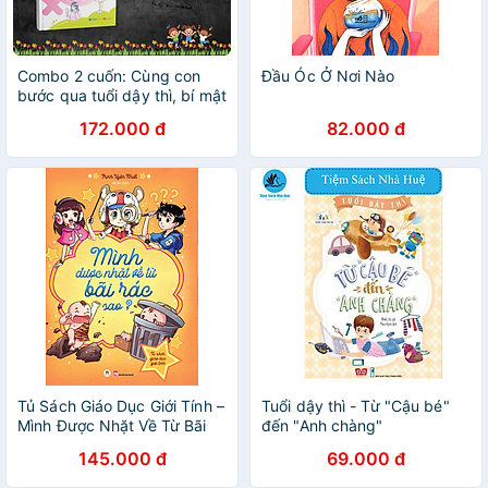
Combo 2 cuốn: Cùng con
Đầu Óc Ở Nơi Nào
bước qua tuổi dậy thì, bí mật
con gái, bí mật con trai - VT
172.000 đ
82.000 đ
Tủ Sách Giáo Dục Giới Tính –
Tuổi dậy thì - Từ "Cậu bé"
Mình Được Nhặt Về Từ Bãi
đến "Anh chàng"
Rác Sao?
145.000 đ
69.000 đ