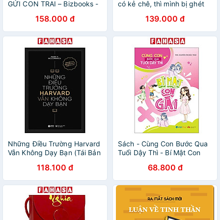
GỬI CON TRAI – Bizbooks -
có kẻ chê, thì mình bị ghét
NXB Hông Đức
có hề gì đâu! (Shironeko)
158.000 đ
139.000 đ
(Nhã Nam Official)
Những Điều Trường Harvard
Sách - Cùng Con Bước Qua
Vẫn Không Dạy Bạn (Tái Bản
Tuổi Dậy Thì - Bí Mật Con
2024)
Gái
118.100 đ
68.800 đ