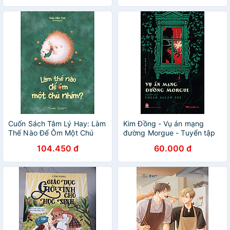
Trujillo Sieren và Marissa
Garcia Soria –Thanh Mai &
Ngô Loan dịch - Thái Hà -
NXB Lao Động
Cuốn Sách Tâm Lý Hay: Làm
Kim Đồng - Vụ án mạng
Thế Nào Để Ôm Một Chú
đường Morgue - Tuyển tập
Nhím?
Edgar Allan Poe (Tặng
104.450 đ
60.000 đ
Postcard)