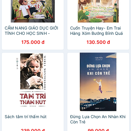
CẨM NANG GIÁO DỤC GIỚI
Cuốn Truyện Hay- Em Trai
TÍNH CHO HỌC SINH -
Hàng Xóm Bướng Bỉnh Quá
KAWACHAN (SÁCH IN MÀU
(Tập 5)
175.000 đ
130.500 đ
TOÀN BỘ)
Sách tâm trí thấm hút
Đừng Lựa Chọn An Nhàn Khi
Còn Trẻ
239.000 đ
99.000 đ