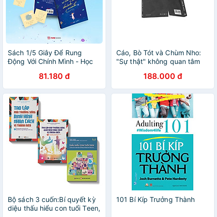
Sách 1/5 Giây Để Rung
Cáo, Bò Tót và Chùm Nho:
Động Với Chính Mình - Học
"Sự thật" không quan tâm
Thương Mình Giữa Muôn Vàn
đến việc bạn nghĩ gì, nhưng
81.180 đ
188.000 đ
Vụn Vỡ - Thanh Alice
"một nửa sự thật" thì có
Bộ sách 3 cuốn:Bí quyết kỳ
101 Bí Kíp Trưởng Thành
diệu thấu hiểu con tuổi Teen,
Tạo lập môi trường sống