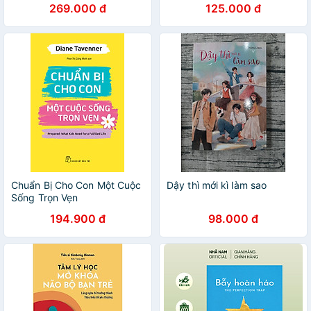
269.000 đ
125.000 đ
định hình nhân cách trẻ vị
thành niên T1, Tạo lập môi
trường sống định hình nhân
cách trẻ vị thành niên T2
Chuẩn Bị Cho Con Một Cuộc
Dậy thì mới kì làm sao
Sống Trọn Vẹn
194.900 đ
98.000 đ