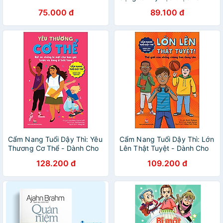
cùng con phát triển trong
75.000 đ
89.100 đ
mọi phương diện cuộc sống
– Kairen Cullen – Khiết Lam
dịch – VanLangBooks – NXB
Hồng Đức (Bìa mềm)
Cẩm Nang Tuổi Dậy Thì: Yêu
Cẩm Nang Tuổi Dậy Thì: Lớn
Thương Cơ Thể - Dành Cho
Lên Thật Tuyệt - Dành Cho
Bạn Gái
Bạn Trai
128.200 đ
109.200 đ