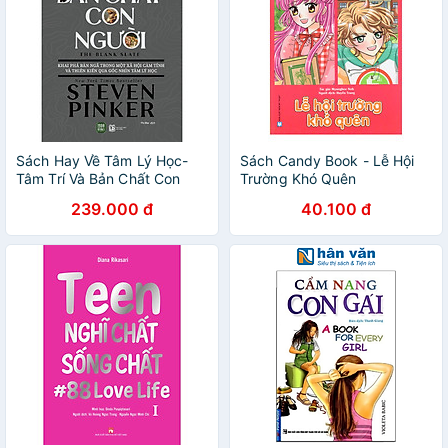
Sách Hay Về Tâm Lý Học-
Sách Candy Book - Lễ Hội
Tâm Trí Và Bản Chất Con
Trường Khó Quên
Người
239.000 đ
40.100 đ