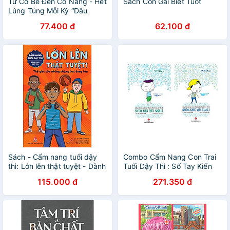
Từ Cô Bé Đến Cô Nàng - Hết
Sách Con Gái Biết Tuốt
Lúng Túng Mỗi Kỳ “Dâu
Rụng”
77.400 đ
62.100 đ
Sách - Cẩm nang tuổi dậy
Combo Cẩm Nang Con Trai
thì: Lớn lên thật tuyệt - Dành
Tuổi Dậy Thì : Sổ Tay Kiến
cho bạn trai
Thức Sinh Lí (Quyển 1) +
115.000 đ
271.350 đ
Những Khúc Mắc Tâm Lí
(Quyển 2)