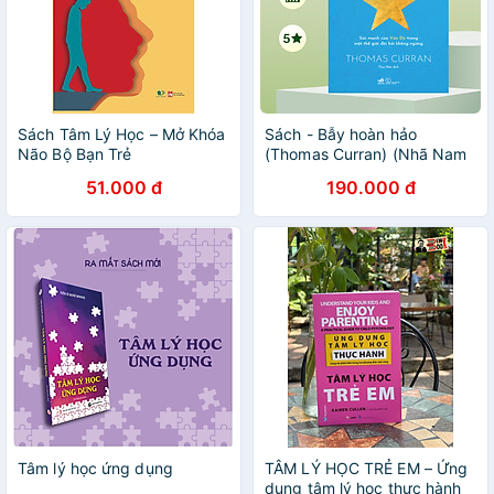
Sách Tâm Lý Học – Mở Khóa
Sách - Bẫy hoàn hảo
Não Bộ Bạn Trẻ
(Thomas Curran) (Nhã Nam
Official)
51.000 đ
190.000 đ
Tâm lý học ứng dụng
TÂM LÝ HỌC TRẺ EM – Ứng
dụng tâm lý học thực hành