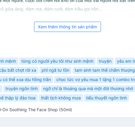
một người, cuộc đời chìm nổi khó tin của một vài người nổi bật tr
 cỗ giữa làng, đám ma, đám cưới, đám kiều gọi hồn…
Xem thêm thông tin sản phẩm
inh mệnh
từng có người yêu tôi như sinh mệnh
truyện
yêu em từ
ậu bất chợt rời xa
phỉ ngã tư tồn
tam sinh tam thế chẩm thượng
u có thể xoa dịu hồng trần
chọc tức vợ yêu mua 1 tặng 1 combo tr
truyện ngôn tình
ngỡ chỉ là thoáng qua mà một đời thương nhớ
hế thập lý đào hoa
thất tịch không mưa
tiểu thuyết ngôn tình
ll-On Soothing The Face Shop (50ml)