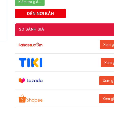
Kiểm tra giá...
ĐẾN NƠI BÁN
SO SÁNH GIÁ
Xem g
Xem g
Xem g
Xem g