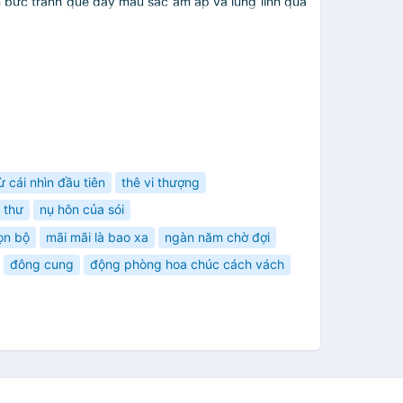
ên bức tranh quê đầy màu sắc ấm áp và lung linh qua
 cái nhìn đầu tiên
thê vi thượng
 thư
nụ hôn của sói
ọn bộ
mãi mãi là bao xa
ngàn năm chờ đợi
đông cung
động phòng hoa chúc cách vách