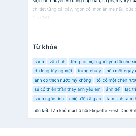
Một câu chuyện vô cùng hấp dẫn, số phận ly kỳ của 
chi tiết từng cái cây, ngọn cỏ, món ăn mẹ nấu, bữa
Giá GWT
Từ khóa
sách
vãn tình
từng có một người yêu tôi như s
du long tùy nguyệt
trứng như ý
nếu một ngày c
anh có thích nước mỹ không
tôi có một chén rượ
sẽ có thiên thần thay anh yêu em
ảnh đế
lạc trì
sách ngôn tình
nhiệt độ xã giao
tam sinh tam t
Liên kết:
Lăn khử mùi Lô hội Etiquette Fresh Deo Ro