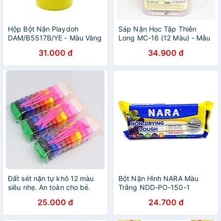
Hộp Bột Nặn Playdoh
Sáp Nặn Học Tập Thiên
DAM/B5517B/YE - Màu Vàng
Long MC-16 (12 Màu) - Mẫu
Ngẫu Nhiên
31.000 đ
34.900 đ
Đất sét nặn tự khô 12 màu
Bột Nặn Hình NARA Màu
siêu nhẹ. An toàn cho bé.
Trắng NDD-PO-150-1
Kèm dụng cụ cắt
(150g)
25.000 đ
24.700 đ