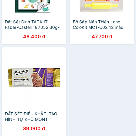
Đất Sét Dính TACK-IT -
Bộ Sáp Nặn Thiên Long
Faber-Castell 187052 30g-
ColoKit MCT-C02 12 màu
GR
48.400 đ
47.700 đ
ĐẤT SÉT ĐIÊU KHẮC, TẠO
HÌNH TỰ KHÔ MONT
MARTE 0.5KG, 2KG
89.000 đ