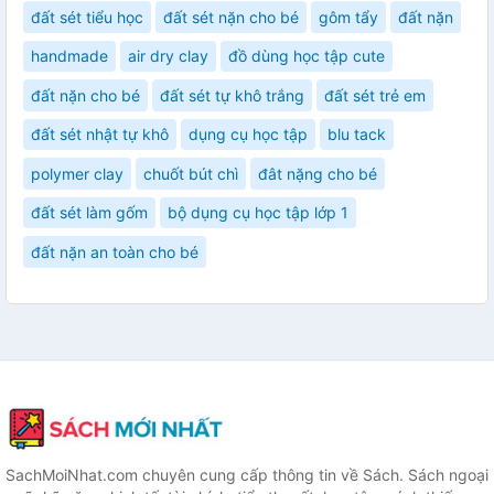
đất sét tiểu học
đất sét nặn cho bé
gôm tẩy
đất nặn
handmade
air dry clay
đồ dùng học tập cute
đất nặn cho bé
đất sét tự khô trắng
đất sét trẻ em
đất sét nhật tự khô
dụng cụ học tập
blu tack
polymer clay
chuốt bút chì
đât nặng cho bé
đất sét làm gốm
bộ dụng cụ học tập lớp 1
đất nặn an toàn cho bé
SachMoiNhat.com chuyên cung cấp thông tin về Sách. Sách ngoại