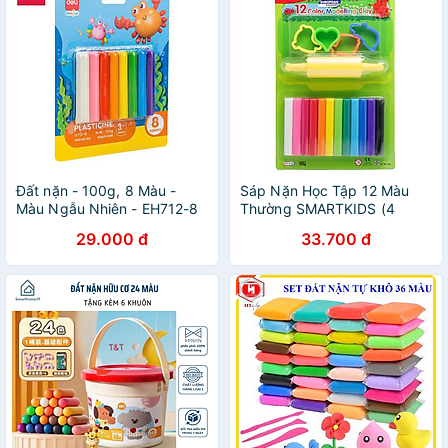
Đất nặn - 100g, 8 Màu -
Sáp Nặn Học Tập 12 Màu
Màu Ngẫu Nhiên - EH712-8
Thường SMARTKIDS (4
Khuôn + 1 Cây Lăn) SK-
29.000 đ
33.700 đ
BL12M5R