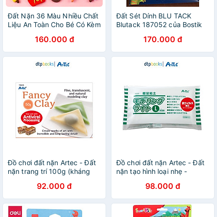
Đất Nặn 36 Màu Nhiều Chất
Đất Sét Dính BLU TACK
Liệu An Toàn Cho Bé Có Kèm
Blutack 187052 của Bostik
Bộ Dụng Cụ Cắt Học Tập
75GR
160.000 đ
170.000 đ
Sáp Nặn Bột Nặn Sản Phẩm
Đất Sét Tự Khô Siêu Nhẹ
Đồ chơi đất nặn Artec - Đất
Đồ chơi đất nặn Artec - Đất
nặn trang trí 100g (kháng
nặn tạo hình loại nhẹ -
khuẩn)
Dtpbooks
92.000 đ
98.000 đ