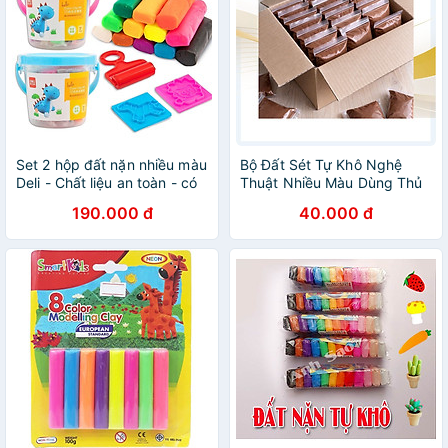
Set 2 hộp đất nặn nhiều màu
Bộ Đất Sét Tự Khô Nghệ
Deli - Chất liệu an toàn - có
Thuật Nhiều Màu Dùng Thủ
khuôn kèm và hộp Deli 7022
Công Handmade Siêu Nhẹ
190.000 đ
40.000 đ
/ 7031
300g