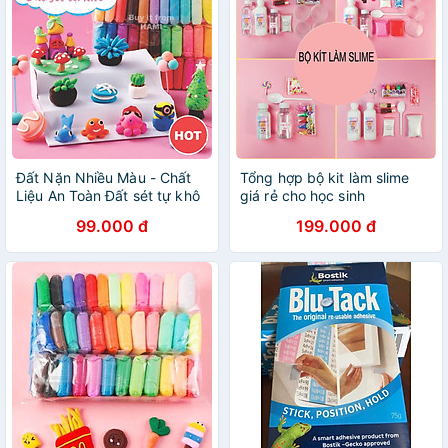
Đất Nặn Nhiều Màu - Chất
Tổng hợp bộ kit làm slime
Liệu An Toàn Đất sét tự khô
giá rẻ cho học sinh
an toàn Lốc 12 màu cao cấp
99.000 đ
199.000 đ
Softclay nặn hình, làm Butter
slime