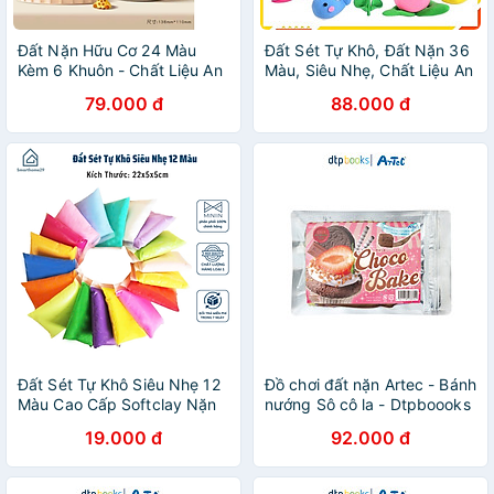
Đất Nặn Hữu Cơ 24 Màu
Đất Sét Tự Khô, Đất Nặn 36
Kèm 6 Khuôn - Chất Liệu An
Màu, Siêu Nhẹ, Chất Liệu An
Toàn Cho Bé - HÀNG CHÍNH
Toàn, Tặng Kèm Bộ Dụng Cụ
79.000 đ
88.000 đ
HÃNG MINIIN
Đất Sét Tự Khô Siêu Nhẹ 12
Đồ chơi đất nặn Artec - Bánh
Màu Cao Cấp Softclay Nặn
nướng Sô cô la - Dtpboooks
Hình - An Toàn Cho Bé -
19.000 đ
92.000 đ
HÀNG CHÍNH HÃNG MINIIN