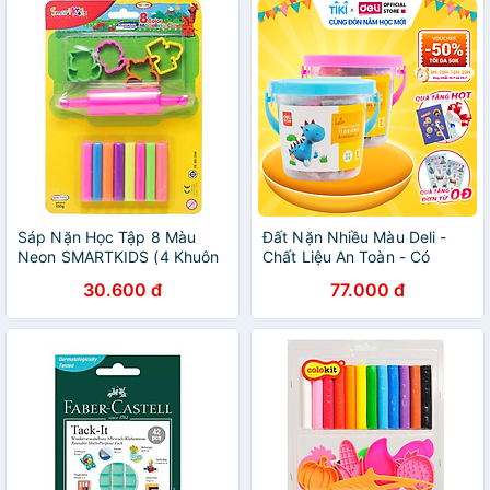
Sáp Nặn Học Tập 8 Màu
Đất Nặn Nhiều Màu Deli -
Neon SMARTKIDS (4 Khuôn
Chất Liệu An Toàn - Có
+ 1 Cây Lăn) SK-BL8M5N
Khuôn Kèm - 12 - 01 Hộp
30.600 đ
77.000 đ
Nhựa Có Quai Xách - 7022