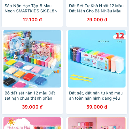
Sáp Nặn Học Tập 8 Màu
Đất Sét Tự Khô Nhật 12 Màu
Neon SMARTKIDS SK-BL8N
Đất Nặn Cho Bé Nhiều Màu
Giá Rẻ An Toàn Cho Bé - Đồ
12.100 đ
79.000 đ
Chơi Cho Bé
Bộ đất sét nặn 12 màu Đất
Đất sét, đất nặn tự khô màu
sét nặn chứa thành phần
an toàn nặn hình đáng yêu
kháng khuẩn, màu sắc tươi
siêu nhẹ an toàn cho bé,
39.000 đ
59.000 đ
sáng, đất sét handmade DIY
không mùi
siêu nhẹ