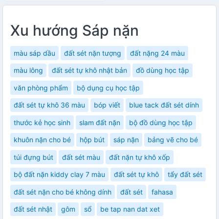
Xu hướng Sáp nặn
màu sáp dầu
đất sét nặn tượng
đất nặng 24 màu
màu lông
đất sét tự khô nhật bản
đồ dùng học tập
văn phòng phẩm
bộ dụng cụ học tập
đất sét tự khô 36 màu
bóp viết
blue tack đất sét dính
thước kẻ học sinh
slam đất nặn
bộ đồ dùng học tập
khuôn nặn cho bé
hộp bút
sáp nặn
bảng vẽ cho bé
túi đựng bút
đất sét màu
đất nặn tự khô xốp
bộ đất nặn kiddy clay 7 màu
đất sét tự khô
tẩy đất sét
đất sét nặn cho bé không dính
đất sét
fahasa
đất sét nhật
gôm
sổ
be tap nan dat xet