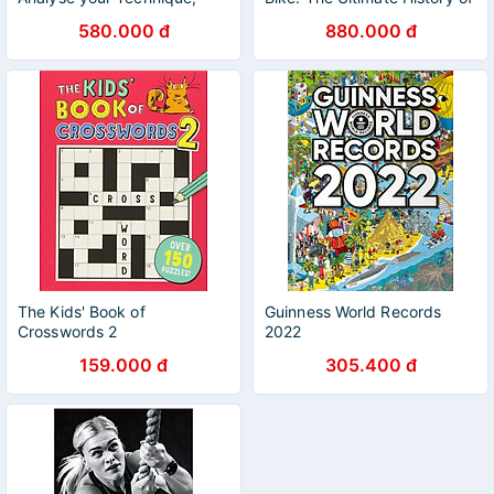
Prevent Injury, Revolutionize
Bike Design by Chris
580.000 đ
880.000 đ
your Training
Boardman
The Kids' Book of
Guinness World Records
Crosswords 2
2022
159.000 đ
305.400 đ