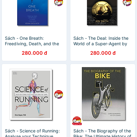
Sách - One Breath:
Sách - The Deal: Inside the
Freediving, Death, and the
World of a Super-Agent by
Quest to Shatter Human
Jon Smith
280.000 đ
280.000 đ
Limits by Adam Skolnick
Sách - Science of Running:
Sách - The Biography of the
Analyse your Technique,
Bike: The Ultimate History of