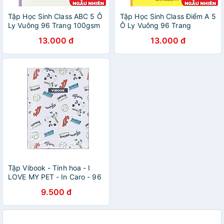
Tập Học Sinh Class ABC 5 Ô
Tập Học Sinh Class Điểm A 5
Ly Vuông 96 Trang 100gsm
Ô Ly Vuông 96 Trang
- Hồng Hà 0315 (Mẫu Sản
100gsm - Hồng Hà 0317
13.000 đ
13.000 đ
Phẩm Giao Ngẫu Nhiên)
(Mẫu Sản Phẩm Giao Ngẫu
Nhiên)
Tập Vibook - Tinh hoa - I
LOVE MY PET - In Caro - 96
Trang
9.500 đ