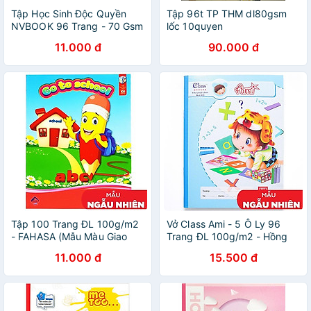
Tập Học Sinh Độc Quyền
Tập 96t TP THM dl80gsm
NVBOOK 96 Trang - 70 Gsm
lốc 10quyen
11.000 đ
90.000 đ
Tập 100 Trang ĐL 100g/m2
Vở Class Ami - 5 Ô Ly 96
- FAHASA (Mẫu Màu Giao
Trang ĐL 100g/m2 - Hồng
Ngẫu Nhiên)
Hà TM-0372 (Mẫu Màu Giao
11.000 đ
15.500 đ
Ngẫu Nhiên)