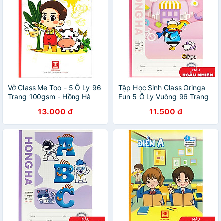
Vở Class Me Too - 5 Ô Ly 96
Tập Học Sinh Class Oringa
Trang 100gsm - Hồng Hà
Fun 5 Ô Ly Vuông 96 Trang
0303 (Mẫu Màu Giao Ngẫu
80gsm - Hồng Hà 0319
13.000 đ
11.500 đ
Nhiên)
(Mẫu Sản Phẩm Giao Ngẫu
Nhiên)