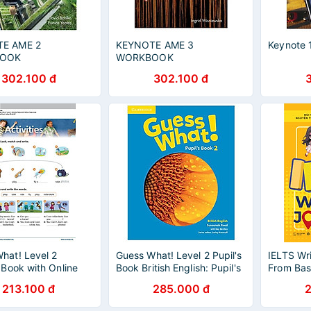
E AME 2
KEYNOTE AME 3
Keynote 
OOK
WORKBOOK
302.100 đ
302.100 đ
hat! Level 2
Guess What! Level 2 Pupil's
IELTS Wri
y Book with Online
Book British English: Pupil's
From Bas
es British English
book 2
213.100 đ
285.000 đ