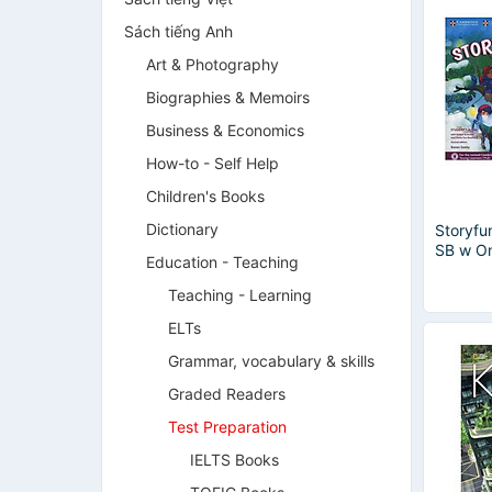
Sách tiếng Anh
Art & Photography
Biographies & Memoirs
Business & Economics
How-to - Self Help
Children's Books
Dictionary
Storyfu
SB w On
Education - Teaching
Fun Bkl
Teaching - Learning
ELTs
Grammar, vocabulary & skills
Graded Readers
Test Preparation
IELTS Books