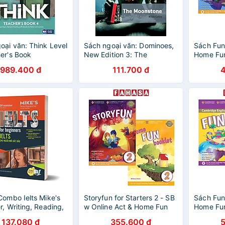
oại văn: Think Level
Sách ngoại văn: Dominoes,
Sách Fun
er's Book
New Edition 3: The
Home Fun
Moonstone
Activities
989.400 đ
111.700 đ
Combo Ielts Mike's
Storyfun for Starters 2 - SB
Sách Fun
r, Writing, Reading,
w Online Act & Home Fun
Home Fun
g, Listening
Bkl
Activities
137.080 đ
355.600 đ
ks