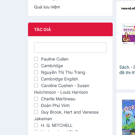
Quà lưu niệm
TÁC GIẢ
Pauline Cullen
Cambridge
Sách - 
Nguyễn Thị Thu Trang
đề thi 
2025 m
Cambridge English
Caroline Cushen - Susan
Hutchinson - Louis Harrison
Charlie Martineau
Đoàn Phú Vinh
Guy Brook, Hart and Vanessa
Jakeman
H. Q. MITCHELL
Lin Lougheed Ph.D.