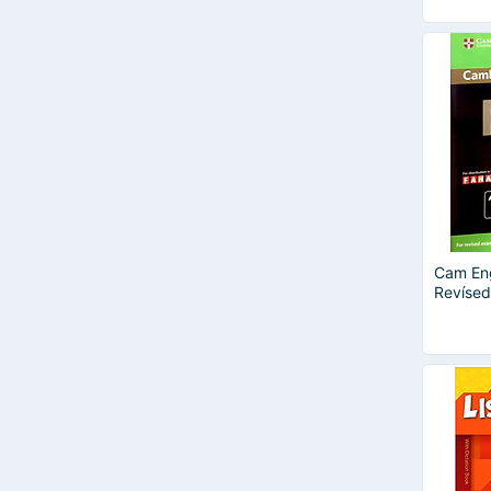
Cam Engl
Revísed