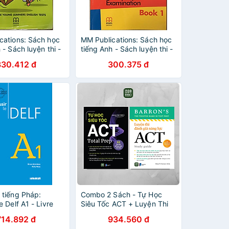
cations: Sách học
MM Publications: Sách học
 - Sách luyện thi -
tiếng Anh - Sách luyện thi -
s - Cambridge
Practice tests for the
330.412 đ
300.375 đ
 (with CD)
Cambridge English: First
(FCE) Examination
 tiếng Pháp:
Combo 2 Sách - Tự Học
e Delf A1 - Livre
Siêu Tốc ACT + Luyện Thi
)
Đánh Giá Năng Lực ACT
714.892 đ
934.560 đ