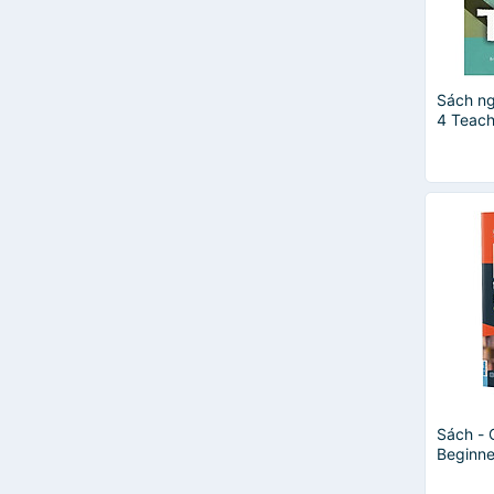
Robert Cohen
Rod Smith
Sách ng
4 Teach
Sách - 
Beginne
Speakin
MCBoo