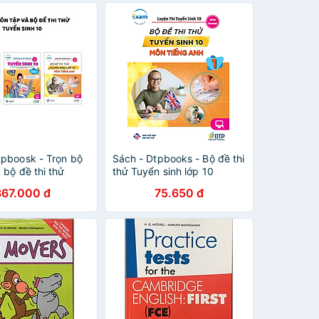
tpboosk - Trọn bộ
Sách - Dtpbooks - Bộ đề thi
 bộ đề thi thử
thử Tuyển sinh lớp 10
nh 10 môn Tiếng
367.000 đ
75.650 đ