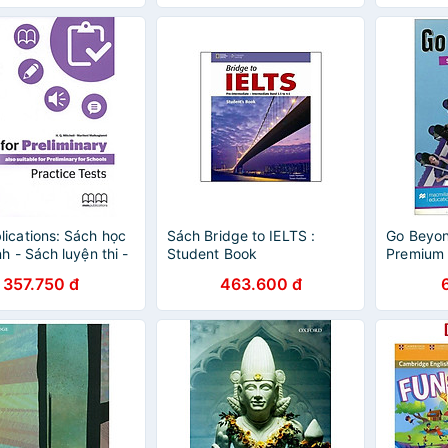
ing DVD)
ications: Sách học
Sách Bridge to IELTS :
Go Beyon
h - Sách luyện thi -
Student Book
Premium 
 PRELIMINARY
357.750 đ
463.600 đ
CE TESTS SB (WITH