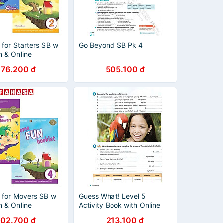
 for Starters SB w
Go Beyond SB Pk 4
 & Online
476.200 đ
505.100 đ
 for Movers SB w
Guess What! Level 5
 & Online
Activity Book with Online
Resources British English
502.700 đ
213.100 đ