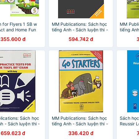
n for Flyers 1 SB w
MM Publications: Sách học
MM Publi
Act and Home Fun
tiếng Anh - Sách luyện thi -
tiếng Anh
d
IELTS Practice Tests with
Go Mover
355.600 đ
594.742 đ
key (Audio CDs & CD-ROM)
YLE Test
ications: Sách học
MM Publications: Sách học
Sách học
h - Sách luyện thi -
tiếng Anh - Sách luyện thi -
Reussir L
tice Tests For
Go Starters - Cambridge
(kèm CD
659.623 đ
336.420 đ
BT Exam with key
YLE Test (with CD)