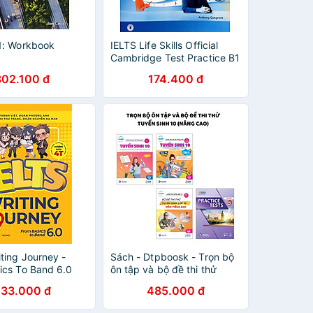
1: Workbook
IELTS Life Skills Official
Cambridge Test Practice B1
Student's Book with
302.100 đ
174.400 đ
Answers and Audio Reprint
Edition (Sách Không Kèm
Đĩa)
ting Journey -
Sách - Dtpboosk - Trọn bộ
ics To Band 6.0
ôn tập và bộ đề thi thử
Tuyển sinh 10 môn Tiếng
233.000 đ
485.000 đ
Anh (nâng cao)