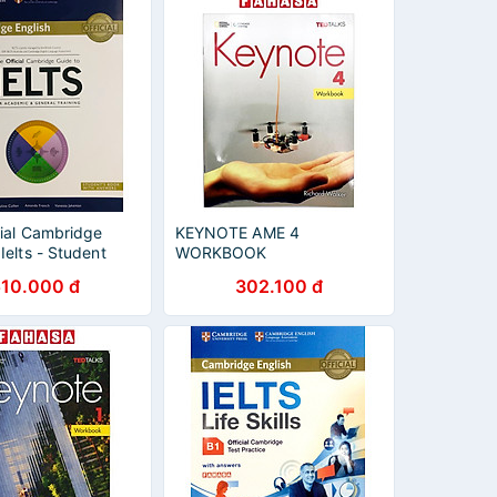
cial Cambridge
KEYNOTE AME 4
Ielts - Student
WORKBOOK
h answers (with
510.000 đ
302.100 đ
M)