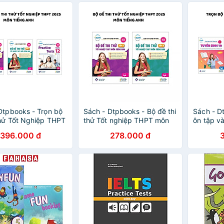
Dtpbooks - Trọn bộ
Sách - Dtpbooks - Bộ đề thi
Sách - D
thử Tốt Nghiệp THPT
thử Tốt nghiệp THPT môn
ôn tập và
ôn Tiếng Anh
tiếng Anh 2025
Tuyển si
396.000 đ
278.000 đ
Anh