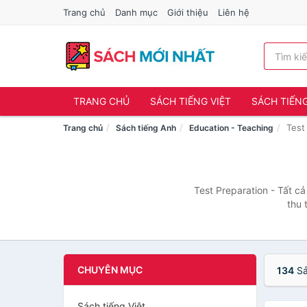
Trang chủ
Danh mục
Giới thiệu
Liên hệ
TRANG CHỦ
SÁCH TIẾNG VIỆT
SÁCH TIẾN
Test
Trang chủ
Sách tiếng Anh
Education - Teaching
Test Preparation - Tất c
thu 
CHUYÊN MỤC
134
Sả
Sách tiếng Việt