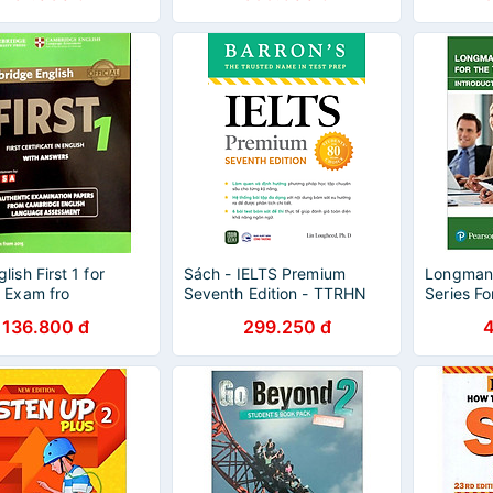
ish First 1 for
Sách - IELTS Premium
Longman 
 Exam fro
Seventh Edition - TTRHN
Series Fo
Listenin
136.800 đ
299.250 đ
Edition) 
Mp3 & An
Intro