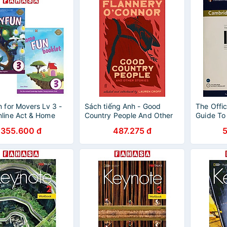
n for Movers Lv 3 -
Sách tiếng Anh - Good
The Offi
line Act & Home
Country People And Other
Guide To 
Book wit
355.600 đ
487.275 đ
DVD-RO