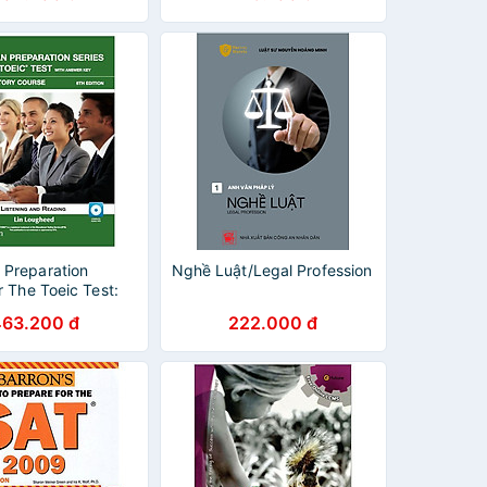
Preparation
Nghề Luật/Legal Profession
r The Toeic Test:
g And Reading (6Th
463.200 đ
222.000 đ
Student Book With
swer Key Level