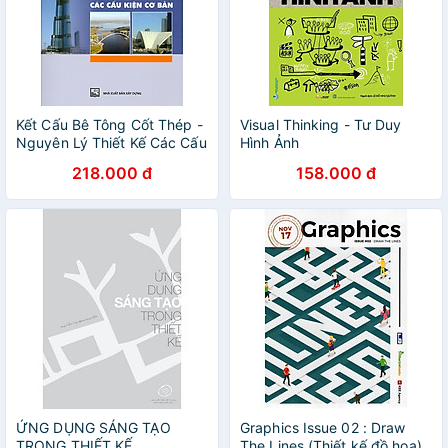
Kết Cấu Bê Tông Cốt Thép -
Visual Thinking - Tư Duy
Nguyên Lý Thiết Kế Các Cấu
Hình Ảnh
Kiện Cơ Bản
218.000 đ
158.000 đ
ỨNG DỤNG SÁNG TẠO
Graphics Issue 02 : Draw
TRONG THIẾT KẾ
The Lines (Thiết kế đồ họa)