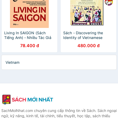
Living In SAIGON (Sách
Sách - Discovering the
Tiếng Anh) - Nhiều Tác Giả
Identity of Vietnamese
Culture by Trần Ngọc Thêm
78.400 đ
480.000 đ
- Ngoại văn Văn hóa Việt
Nam
Vietnam
SachMoiNhat.com chuyên cung cấp thông tin về Sách. Sách ngoại
ngữ, kỹ năng, kinh tế, tài chính, tiểu thuyết, học tập, sách thiếu