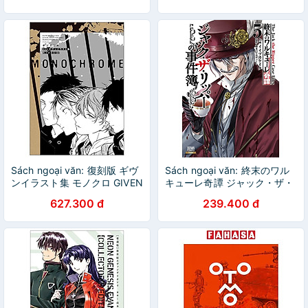
Sách ngoại văn: 復刻版 ギヴ
Sách ngoại văn: 終末のワル
ンイラスト集 モノクロ GIVEN
キューレ奇譚 ジャック・ザ・
ILLUSTRATION MONOKURO
リッパーの事件簿 -
627.300 đ
239.400 đ
SIDE
Shuumatsu No Valkyle The
Jack The Ripper Case File 5