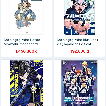
Sách ngoại văn: Hayao
Sách ngoại văn: Blue Lock
Miyazaki Imageboard
29 (Japanese Edition)
Complete Works 1-Nausicaa
1.456.300 đ
192.600 đ
Of The Valley Of The Wind
(Japanese Edition)