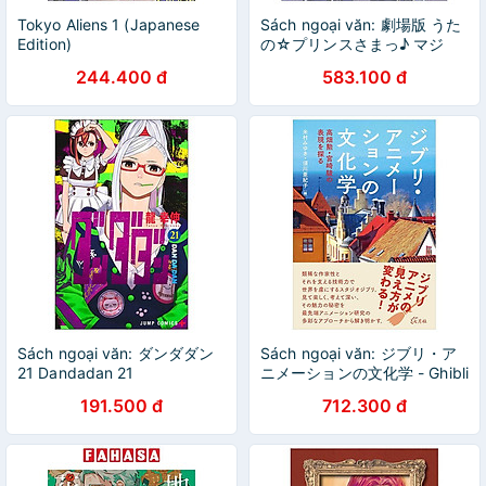
Tokyo Aliens 1 (Japanese
Sách ngoại văn: 劇場版 うた
Edition)
の☆プリンスさまっ♪ マジ
LOVEスターリッシュツアーズ
244.400 đ
583.100 đ
- Lisani! Presents "Uta No
Prince-Sama The Movie:
Maji Love Starlish Tours"
Sách ngoại văn: ダンダダン
Sách ngoại văn: ジブリ・ア
21 Dandadan 21
ニメーションの文化学 - Ghibli
Animation No Bunka Gaku
191.500 đ
712.300 đ