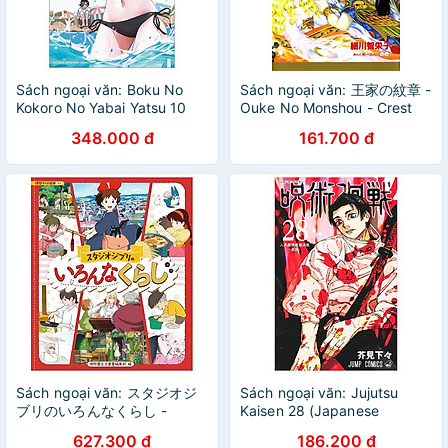
Sách ngoại văn: Boku No
Sách ngoại văn: 王家の紋章 -
Kokoro No Yabai Yatsu 10
Ouke No Monshou - Crest
(Special Version) (Japanese
Of The Royal Family 45
348.000 đ
161.700 đ
Edition)
Sách ngoại văn: スタジオジ
Sách ngoại văn: Jujutsu
ブリのいろんなくらし -
Kaisen 28 (Japanese
Studio Ghibli No Ironna
Edition)
627.300 đ
186.200 đ
Kurashi