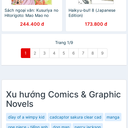
Sách ngoại văn: Kusuriya no
Haikyu-bu!! 8 (Japanese
Hitorigoto: Mao Mao no
Edition)
Kokyu Techo 1 (Japanese
244.400 đ
173.800 đ
Edition)
Trang 1/9
1
2
3
4
5
6
7
8
9
Xu hướng Comics & Graphic
Novels
dỉay of a wimpy kid
cadcaptor sakura clear cad
manga
one piece - tiếng anh
dog man
percy jackson