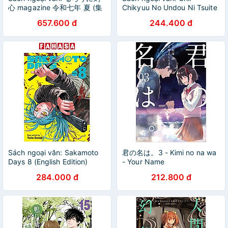
心 magazine 令和七年 夏 (集
Chikyuu No Undou Ni Tsuite
英社ムック) - Reiwa Nana
3 (Japanese Edition)
657.600 đ
244.400 đ
Nen Natsuru Rou Ni Kenshin
Ma
Sách ngoại văn: Sakamoto
君の名は。3 - Kimi no na wa
Days 8 (English Edition)
- Your Name
284.000 đ
212.800 đ