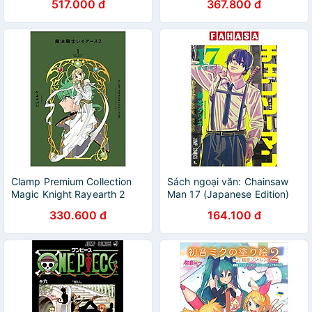
517.000 đ
367.800 đ
Clamp Premium Collection
Sách ngoại văn: Chainsaw
Magic Knight Rayearth 2
Man 17 (Japanese Edition)
Vol.1 (Japanese Edition)
330.600 đ
164.100 đ