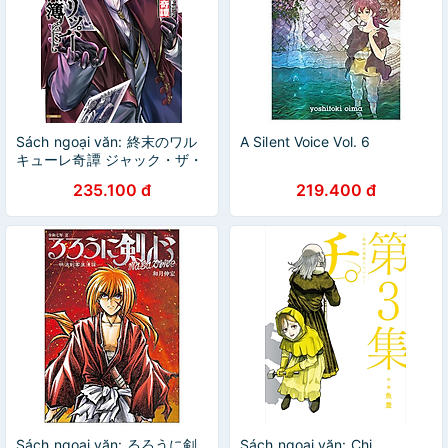
Sách ngoại văn: 終末のワル
A Silent Voice Vol. 6
キューレ奇譚 ジャック・ザ・
リッパーの事件簿 -
235.100 đ
219.400 đ
Shuumatsu No Valkyrie Lubu
- The Jack The Ripper Case
File 7
Sách ngoại văn: るろうに剣
Sách ngoại văn: Chi.