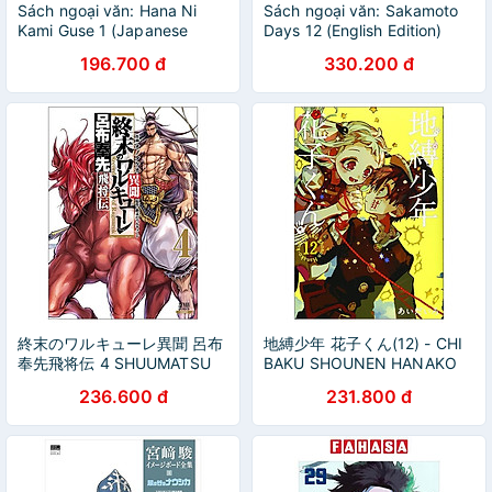
Sách ngoại văn: Hana Ni
Sách ngoại văn: Sakamoto
Kami Guse 1 (Japanese
Days 12 (English Edition)
Edition)
196.700 đ
330.200 đ
終末のワルキューレ異聞 呂布
地縛少年 花子くん(12) - CHI
奉先飛将伝 4 SHUUMATSU
BAKU SHOUNEN HANAKO
NO WARUKYUURE IBUN
KUN TSUUJOUBAN 12
236.600 đ
231.800 đ
RYO 4