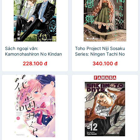
Sách ngoại văn:
Toho Project Niji Sosaku
Kamonohashiron No Kindan
Series: Ningen Tachi No
Suiri - Ron Kamonohashi:
Gensokyo [Last Volume]
228.100 đ
340.100 đ
Deranged Detective 15
(Japanese Edition)
(Japanese Edition)