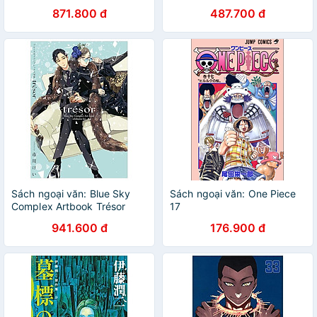
Rabikapu !
Blue Lock 1 (Kodansha
871.800 đ
487.700 đ
Bilingual Comics)
Sách ngoại văn: Blue Sky
Sách ngoại văn: One Piece
Complex Artbook Trésor
17
(Japanese Edition)
941.600 đ
176.900 đ