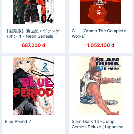
【愛蔵版】新世紀エヴァンゲ
G..... (Otomo The Complete
リオン 4 - Neon Genesis
Works)
Evangelion (Collector's
687.200 đ
1.052.100 đ
Edition)
Blue Period 2
Slam Dunk 13 - Jump
Comics Deluxe (Japanese
Edition)