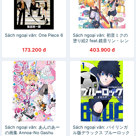
Sách ngoại văn: One Piece 6
Sách ngoại văn: 初音ミクの
塗り絵2 feat.鏡音リン・レン
- Hatsune Miku No Nurie 2
173.200 đ
403.900 đ
Feat. Kagami Oto Rin
Sách ngoại văn: あんのあー
Sách ngoại văn: バイリンガ
の画集 Annoa-No Gashu
ル版デラックス ブルーロック