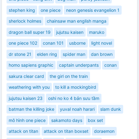
stephen king
one piece
neon genesis evangelion 1
sherlock holmes
chainsaw man english manga
dragon ball super 19
jujutsu kaisen
maruko
one piece 102
conan 101
usborne
light novel
dr stone 21
elden ring
spider man
dan brown
homo sapiens graphic
captain underpants
conan
sakura clear card
the girl on the train
weathering with you
to kill a mockingbird
jujutsu kaisen 23
oshi no ko 4 bản sưu tầm
batman the killing joke
yuval noah harari
slam dunk
mô hình one piece
sakamoto days
box set
attack on titan
attack on titan boxset
doraemon