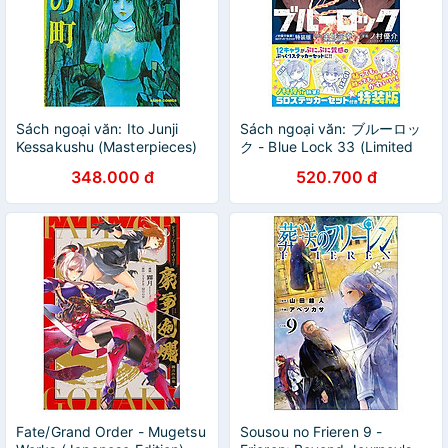
Sách ngoại văn: Ito Junji
Sách ngoại văn: ブルーロッ
Kessakushu (Masterpieces)
ク - Blue Lock 33 (Limited
9 (Japanese Edition)
Version)
348.000 đ
520.700 đ
Fate/Grand Order - Mugetsu
Sousou no Frieren 9 -