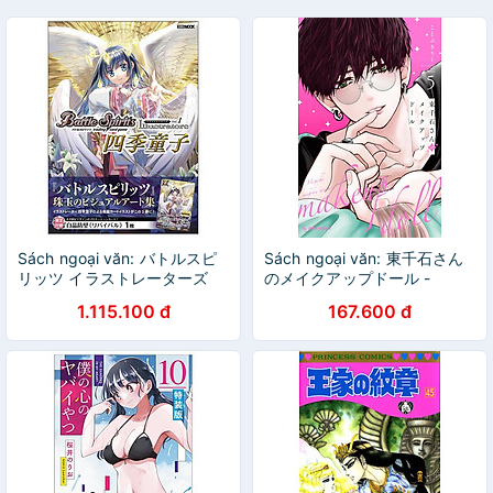
Sách ngoại văn: バトルスピ
Sách ngoại văn: 東千石さん
リッツ イラストレーターズ
のメイクアップドール -
BATTLE SPIRITS
Higashi Sengoku-San No
1.115.100 đ
167.600 đ
ILLUSTRATORS 1 SHIKI
Make-Up Doll 5
DOUJI