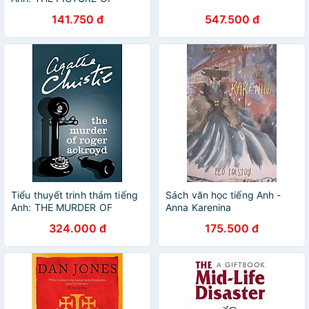
DORIAN GRAY (Collins
141.750 đ
547.500 đ
Classic)
Tiểu thuyết trinh thám tiếng
Sách văn học tiếng Anh -
Anh: THE MURDER OF
Anna Karenina
ROGER ACKROYD (Hercule
324.000 đ
175.500 đ
Poirot Mysteries)