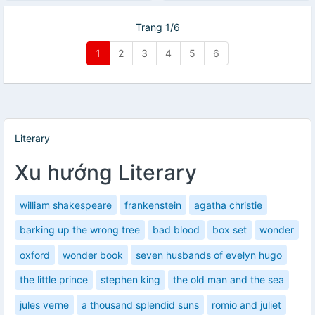
Trang 1/6
1
2
3
4
5
6
Literary
Xu hướng Literary
william shakespeare
frankenstein
agatha christie
barking up the wrong tree
bad blood
box set
wonder
oxford
wonder book
seven husbands of evelyn hugo
the little prince
stephen king
the old man and the sea
jules verne
a thousand splendid suns
romio and juliet