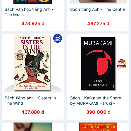
Sách văn học tiếng Anh -
Sách tiếng Anh - The Centre
The Muse
473.925 đ
487.275 đ
Sách tiếng anh - Sisters In
Sách - Kafka on the Shore
The Wind
by MURAKAMI Haruki -
International Best
437.880 đ
390.000 đ
Seller/Science Fiction &
Fantasy