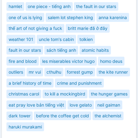
hamlet
one piece - tiếng anh
the fault in our stars
one of us is lying
salem lot stephen king
anna karenina
thế art of not giving a fuck
britt marie đã ở đây
weather 101
uncle tom's cabin
tolkien
fault in our stars
sách tiếng anh
atomic habits
fire and blood
les miserables victor hugo
homo deus
outliers
mr vui
cthulhu
forrest gump
the kite runner
a brief history of time
crime and punishment
christmas carol
to kill a mockingbird
the hunger games
eat pray love bản tiếng việt
love gelato
neil gaiman
dark tower
before the coffee get cold
the alchemist
haruki murakami