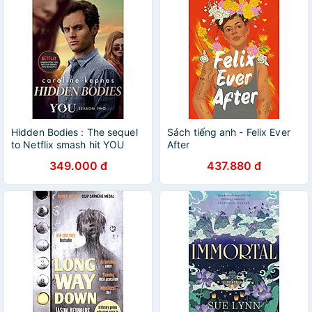
Hidden Bodies : The sequel
Sách tiếng anh - Felix Ever
to Netflix smash hit YOU
After
Volume 2
349.000 đ
437.880 đ