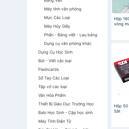
Bảng Viết
Máy tính văn phòng
Mực Các Loại
Hộp 160
vòng m
Máy Hủy Giấy
dùng kẹ
phẩm gi
Phấn - Bảng viết - Lau bảng
văn phò
Dụng cụ văn phòng khác
Deli
Dụng Cụ Học Sinh
Bút - Viết các loại
Flashcards
Sổ Tay Các Loại
Tập vở các loại
Văn Hóa Phẩm
Thiết Bị Giáo Dục Trường Học
Hộp 50 
Sắt
Balo Học Sinh - Cặp học sinh
Máy Tính Điện Tử