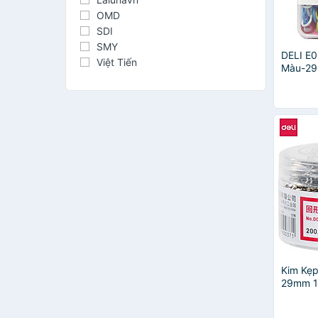
OMD
SDI
SMY
DELI E
Việt Tiến
Màu-29
MS-24 
Kim Kẹp
29mm 10
Phù Hợp
Phòng -