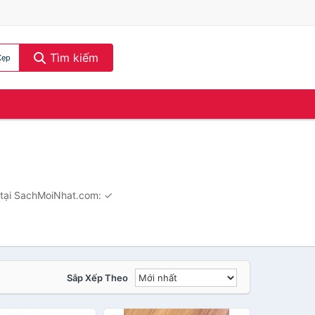
Tìm kiếm
Kẹp
e tại SachMoiNhat.com: ✓
Sắp Xếp Theo