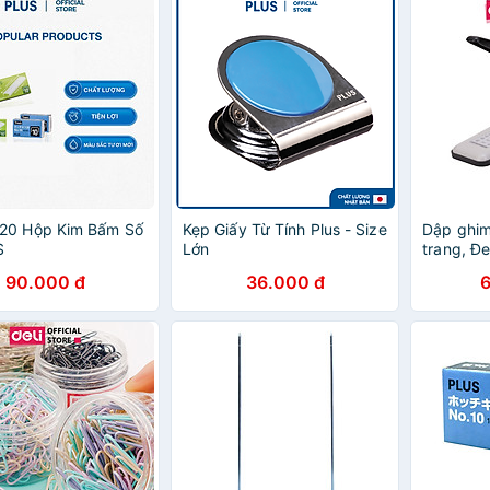
20 Hộp Kim Bấm Số
Kẹp Giấy Từ Tính Plus - Size
Dập ghim 
S
Lớn
trang, Đe
E0390
90.000 đ
36.000 đ