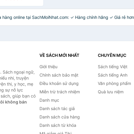
ua hàng online tại SachMoiNhat.com: ✓ Hàng chính hãng ✓ Giá rẻ hơ
VỀ SÁCH MỚI NHẤT
CHUYÊN MỤC
Giới thiệu
Sách tiếng Việt
. Sách ngoại ngữ,
Chính sách bảo mật
Sách tiếng Anh
hiếu nhi, truyện
Điều khoản sử dụng
Văn phòng phẩm
ện thi, y học, mẹ
ng sự nỗ lực
Miễn trừ trách nhiệm
Quà lưu niệm
sách, giúp bạn có
Danh mục
ôi không bán
Danh sách tác giả
Danh sách cửa hàng
Danh sách từ khóa
Mã giảm giá Tiki