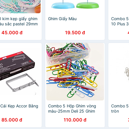
 kim kẹp giấy ghim
Ghim Giấy Màu
Combo 5
àu sắc pastel 29mm
10 Plus 
p tài liệu văn phòng
45.000 đ
19.500 đ
ữ văn bản học sinh
ng đa năng tiện lợi
Cái Kẹp Accor Bằng
Combo 5 Hộp Ghim vòng
Combo 5 
màu-25mm Deli 25 Ghim
tròn
kẹp giấy Ghim kẹp đầu
85.000 đ
110.000 đ
tròn, nhiều màu