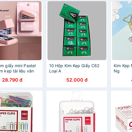
m giấy mini Pastel
10 Hộp Kim Kẹp Giấy C62
Kim Kẹp 
m kẹp tài liệu văn
Loại A
Ng
phẩm Lalunavn dễ
28.790 đ
52.000 đ
 B128