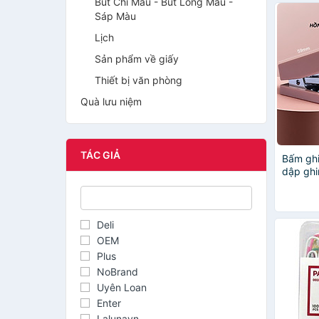
Bút Chì Màu - Bút Lông Màu -
Sáp Màu
Lịch
Sản phẩm về giấy
Thiết bị văn phòng
Quà lưu niệm
TÁC GIẢ
Bấm ghi
dập ghi
phòng 
thương
Deli
OEM
Plus
NoBrand
Uyên Loan
Enter
Lalunavn