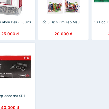
i nhọn Deli - E0023
Lốc 5 Bịch Kim Kẹp Màu
10 Hộp K
25.000 đ
20.000 đ
ẹp acco sắt SDI
40.000 đ