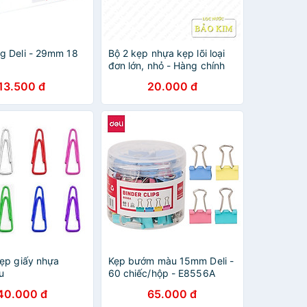
g Deli - 29mm 18
Bộ 2 kẹp nhựa kẹp lõi loại
đơn lớn, nhỏ - Hàng chính
hãng
13.500 đ
20.000 đ
kẹp giấy nhựa
Kẹp bướm màu 15mm Deli -
u
60 chiếc/hộp - E8556A
40.000 đ
65.000 đ