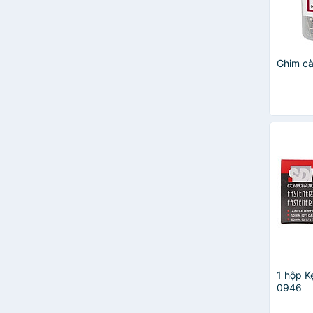
Ghim cà
1 hộp K
0946