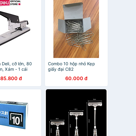
Deli, cỡ lớn, 80
Combo 10 hộp nhỏ Kẹp
n, Xám - 1 cái
giấy đại C82
685.800 đ
60.000 đ