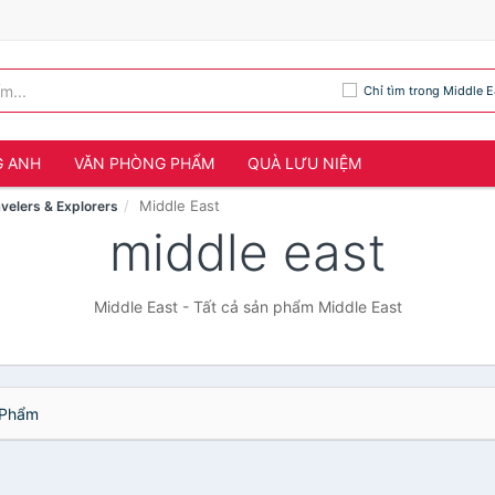
Chỉ tìm trong Middle E
G ANH
VĂN PHÒNG PHẨM
QUÀ LƯU NIỆM
Middle East
velers & Explorers
middle east
Middle East - Tất cả sản phẩm Middle East
Phẩm