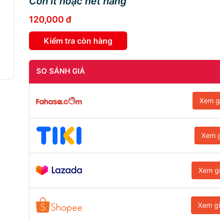
Còn ít hoặc hết hàng
120,000 đ
Kiểm tra còn hàng
SO SÁNH GIÁ
Xem g
Xem g
Xem g
Xem g