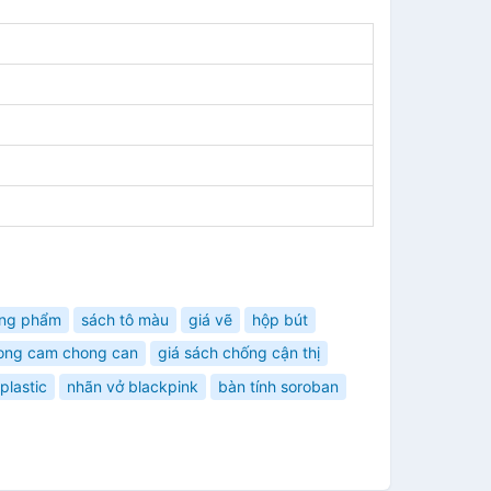
òng phẩm
sách tô màu
giá vẽ
hộp bút
ong cam chong can
giá sách chống cận thị
plastic
nhãn vở blackpink
bàn tính soroban