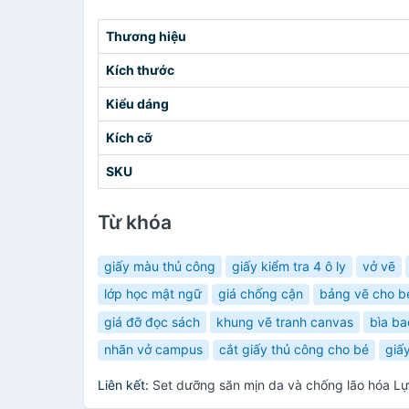
Thương hiệu
Kích thước
Kiểu dáng
Kích cỡ
SKU
Từ khóa
giấy màu thủ công
giấy kiểm tra 4 ô ly
vở vẽ
lớp học mật ngữ
giá chống cận
bảng vẽ cho b
giá đỡ đọc sách
khung vẽ tranh canvas
bìa ba
nhãn vở campus
cắt giấy thủ công cho bé
giấ
Liên kết:
Set dưỡng săn mịn da và chống lão hóa L