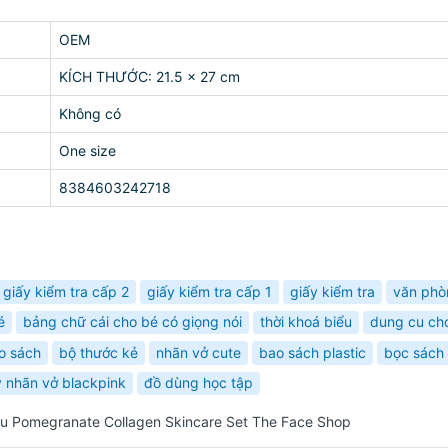
OEM
KÍCH THƯỚC: 21.5 × 27 cm
Không có
One size
8384603242718
giấy kiểm tra cấp 2
giấy kiểm tra cấp 1
giấy kiểm tra
văn ph
é
bảng chữ cái cho bé có giọng nói
thời khoá biểu
dung cu ch
o sách
bộ thước kẻ
nhãn vở cute
bao sách plastic
bọc sách 
y nhãn vở blackpink
đồ dùng học tập
ựu Pomegranate Collagen Skincare Set The Face Shop